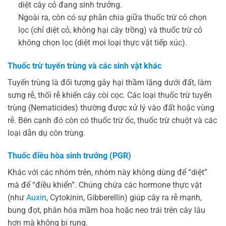
diệt cây cỏ đang sinh trưởng.
Ngoài ra, còn có sự phân chia giữa thuốc trừ cỏ chọn
lọc (chỉ diệt cỏ, không hại cây trồng) và thuốc trừ cỏ
không chọn lọc (diệt mọi loại thực vật tiếp xúc).
Thuốc trừ tuyến trùng và các sinh vật khác
Tuyến trùng là đối tượng gây hại thầm lặng dưới đất, làm
sưng rễ, thối rễ khiến cây còi cọc. Các loại thuốc trừ tuyến
trùng (Nematicides) thường được xử lý vào đất hoặc vùng
rễ. Bên cạnh đó còn có thuốc trừ ốc, thuốc trừ chuột và các
loại dẫn dụ côn trùng.
Thuốc điều hòa sinh trưởng (PGR)
Khác với các nhóm trên, nhóm này không dùng để “diệt”
mà để “điều khiển”. Chúng chứa các hormone thực vật
(như
Auxin
, Cytokinin, Gibberellin) giúp cây ra rễ mạnh,
bung đọt, phân hóa mầm hoa hoặc neo trái trên cây lâu
hơn mà không bị rụng.