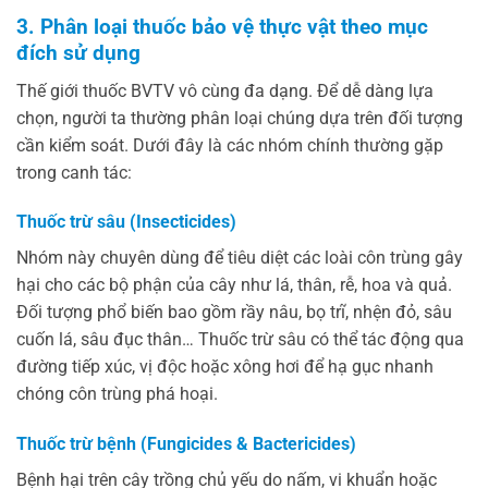
3. Phân loại thuốc bảo vệ thực vật theo mục
đích sử dụng
Thế giới thuốc BVTV vô cùng đa dạng. Để dễ dàng lựa
chọn, người ta thường phân loại chúng dựa trên đối tượng
cần kiểm soát. Dưới đây là các nhóm chính thường gặp
trong canh tác:
Thuốc trừ sâu (Insecticides)
Nhóm này chuyên dùng để tiêu diệt các loài côn trùng gây
hại cho các bộ phận của cây như lá, thân, rễ, hoa và quả.
Đối tượng phổ biến bao gồm rầy nâu, bọ trĩ, nhện đỏ, sâu
cuốn lá, sâu đục thân… Thuốc trừ sâu có thể tác động qua
đường tiếp xúc, vị độc hoặc xông hơi để hạ gục nhanh
chóng côn trùng phá hoại.
Thuốc trừ bệnh (Fungicides & Bactericides)
Bệnh hại trên cây trồng chủ yếu do nấm, vi khuẩn hoặc