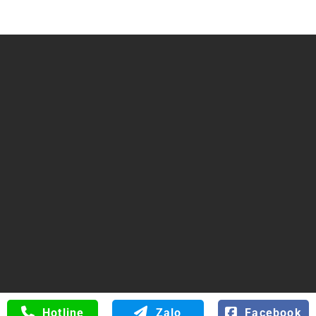
Trụ sở chính: Số 34 Đường 6B, Phường Bình Tân, TP Hồ
Chí Minh
ĐT/FAX: 0816.529.529
Web:
hoanongthuysi.com
0816.529.529
Hotline
Zalo
Facebook