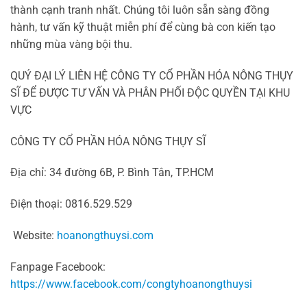
thành cạnh tranh nhất. Chúng tôi luôn sẵn sàng đồng
hành, tư vấn kỹ thuật miễn phí để cùng bà con kiến tạo
những mùa vàng bội thu.
QUÝ ĐẠI LÝ LIÊN HỆ CÔNG TY CỔ PHẦN HÓA NÔNG THỤY
SĨ ĐỂ ĐƯỢC TƯ VẤN VÀ PHÂN PHỐI ĐỘC QUYỀN TẠI KHU
VỰC
CÔNG TY CỔ PHẦN HÓA NÔNG THỤY SĨ
Địa chỉ: 34 đường 6B, P. Bình Tân, TP.HCM
Điện thoại: 0816.529.529
Website:
hoanongthuysi.com
Fanpage Facebook:
https://www.facebook.com/congtyhoanongthuysi