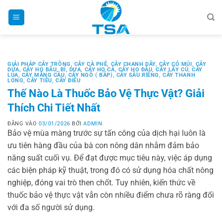
Bỏ
qua
nội
dung
GIẢI PHÁP CÂY TRỒNG
,
CÂY CÀ PHÊ
,
CÂY CHANH DÂY
,
CÂY CÓ MÚI
,
CÂY
DỨA
,
CÂY HỌ BẦU, BÍ, DƯA
,
CÂY HỌ CÀ
,
CÂY HỌ ĐẬU
,
CÂY LẤY CỦ
,
CÂY
LÚA
,
CÂY MÃNG CẦU
,
CÂY NGÔ ( BẮP)
,
CÂY SẦU RIÊNG
,
CÂY THANH
LONG
,
CÂY TIÊU
,
CÂY ĐIỀU
Thế Nào Là Thuốc Bảo Vệ Thực Vật? Giải
Thích Chi Tiết Nhất
ĐĂNG VÀO
03/01/2026
BỞI
ADMIN
Bảo vệ mùa màng trước sự tấn công của dịch hại luôn là
ưu tiên hàng đầu của bà con nông dân nhằm đảm bảo
năng suất cuối vụ. Để đạt được mục tiêu này, việc áp dụng
các biện pháp kỹ thuật, trong đó có sử dụng hóa chất nông
nghiệp, đóng vai trò then chốt. Tuy nhiên, kiến thức về
thuốc bảo vệ thực vật vẫn còn nhiều điểm chưa rõ ràng đối
với đa số người sử dụng.