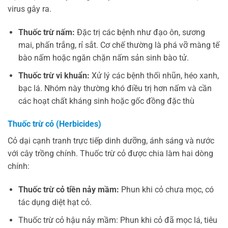
virus gây ra.
Thuốc trừ nấm:
Đặc trị các bệnh như đạo ôn, sương
mai, phấn trắng, rỉ sắt. Cơ chế thường là phá vỡ màng tế
bào nấm hoặc ngăn chặn nấm sản sinh bào tử.
Thuốc trừ vi khuẩn:
Xử lý các bệnh thối nhũn, héo xanh,
bạc lá. Nhóm này thường khó điều trị hơn nấm và cần
các hoạt chất kháng sinh hoặc gốc đồng đặc thù
Thuốc trừ cỏ (Herbicides)
Cỏ dại cạnh tranh trực tiếp dinh dưỡng, ánh sáng và nước
với cây trồng chính. Thuốc trừ cỏ được chia làm hai dòng
chính:
Thuốc trừ cỏ tiền nảy mầm:
Phun khi cỏ chưa mọc, có
tác dụng diệt hạt cỏ.
Thuốc trừ cỏ hậu nảy mầm: Phun khi cỏ đã mọc lá, tiêu