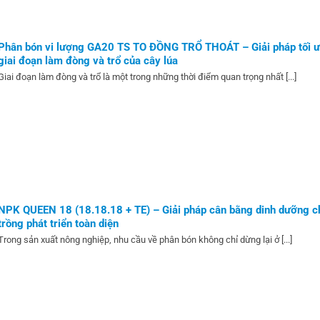
Phân bón vi lượng GA20 TS TO ĐỒNG TRỔ THOÁT – Giải pháp tối ư
giai đoạn làm đòng và trổ của cây lúa
Giai đoạn làm đòng và trổ là một trong những thời điểm quan trọng nhất [...]
NPK QUEEN 18 (18.18.18 + TE) – Giải pháp cân bằng dinh dưỡng c
trồng phát triển toàn diện
Trong sản xuất nông nghiệp, nhu cầu về phân bón không chỉ dừng lại ở [...]