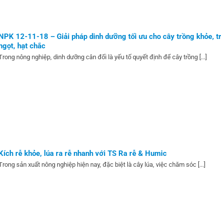
NPK 12-11-18 – Giải pháp dinh dưỡng tối ưu cho cây trồng khỏe, tr
ngọt, hạt chắc
Trong nông nghiệp, dinh dưỡng cân đối là yếu tố quyết định để cây trồng [...]
Kích rễ khỏe, lúa ra rễ nhanh với TS Ra rễ & Humic
Trong sản xuất nông nghiệp hiện nay, đặc biệt là cây lúa, việc chăm sóc [...]