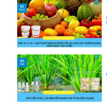
02
Th10
09
Th9