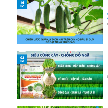
16
Th4
03
Th1