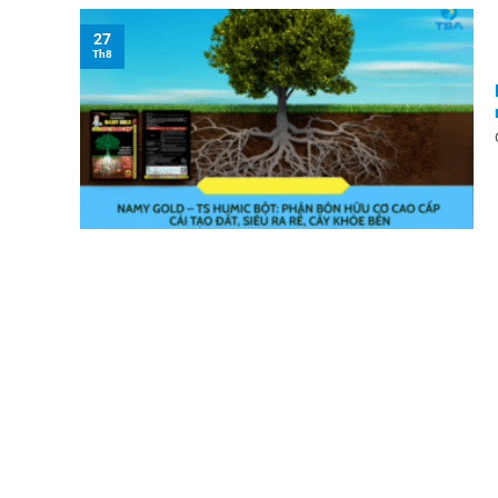
27
Th8
HỖ TRỢ KHÁCH HÀNG