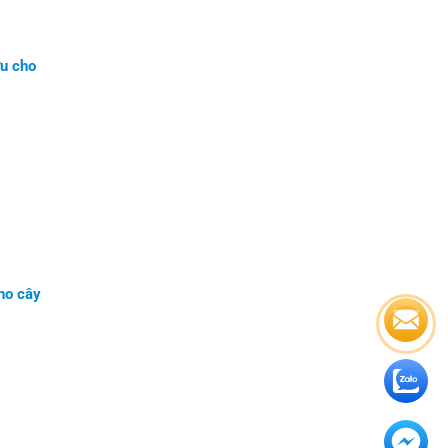
u cho
ho cây