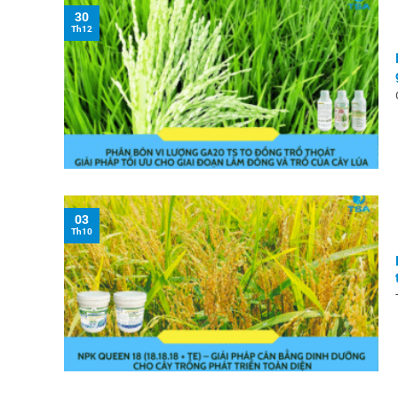
30
Th12
03
Th10