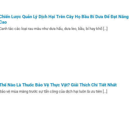
Chiến Lược Quản Lý Dịch Hại Trên Cây Họ Bầu Bí Dưa Để Đạt Năng
Cao
Canh tác các loại rau màu như dưa hấu, dưa leo, bầu, bí hay khổ [...]
Thế Nào Là Thuốc Bảo Vệ Thực Vật? Giải Thích Chi Tiết Nhất
Bảo vệ mùa màng trước sự tấn công của dịch hại luôn là ưu tiên [...]