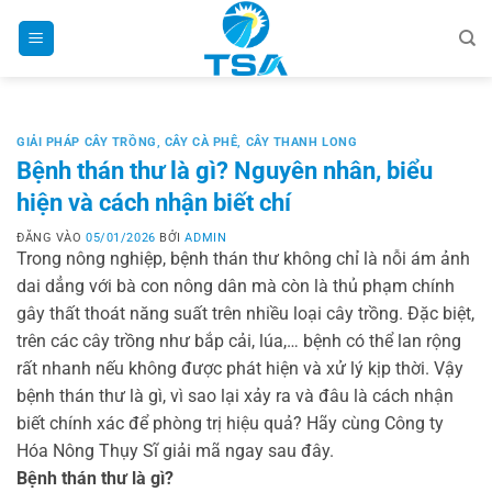
Bỏ
qua
nội
dung
GIẢI PHÁP CÂY TRỒNG
,
CÂY CÀ PHÊ
,
CÂY THANH LONG
Bệnh thán thư là gì? Nguyên nhân, biểu
hiện và cách nhận biết chí
ĐĂNG VÀO
05/01/2026
BỞI
ADMIN
Trong nông nghiệp, bệnh thán thư không chỉ là nỗi ám ảnh
dai dẳng với bà con nông dân mà còn là thủ phạm chính
gây thất thoát năng suất trên nhiều loại cây trồng. Đặc biệt,
trên các cây trồng như bắp cải, lúa,… bệnh có thể lan rộng
rất nhanh nếu không được phát hiện và xử lý kịp thời. Vậy
bệnh thán thư là gì, vì sao lại xảy ra và đâu là cách nhận
biết chính xác để phòng trị hiệu quả? Hãy cùng Công ty
Hóa Nông Thụy Sĩ giải mã ngay sau đây.
Bệnh thán thư là gì?