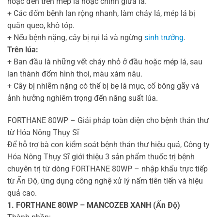
hoặc đen trên mép lá hoặc chính giữa lá.
+ Các đốm bệnh lan rộng nhanh, làm cháy lá, mép lá bị
quăn queo, khô tóp.
+ Nếu bệnh nặng, cây bị rụi lá và ngừng
sinh trưởng
.
Trên lúa:
+ Ban đầu là những vết cháy nhỏ ở đầu hoặc mép lá, sau
lan thành đốm hình thoi, màu xám nâu.
+ Cây bị nhiễm nặng có thể bị bẹ lá mục, cổ bông gãy và
ảnh hưởng nghiêm trọng đến năng suất lúa.
FORTHANE 80WP – Giải pháp toàn diện cho bệnh thán thư
từ Hóa Nông Thụy Sĩ
Để hỗ trợ bà con kiểm soát bệnh thán thư hiệu quả, Công ty
Hóa Nông Thụy Sĩ giới thiệu 3 sản phẩm thuốc trị bệnh
chuyên trị từ dòng FORTHANE 80WP – nhập khẩu trực tiếp
từ Ấn Độ, ứng dụng công nghệ xử lý nấm tiên tiến và hiệu
quả cao.
1. FORTHANE 80WP – MANCOZEB XANH (Ấn Độ)