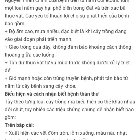
Nguyên nhân chính của bệnh đến từ nấm Colletotrichum –
một loại nấm gây hại phổ biến trong đất và trên xác bã
thực vật. Các yếu tố thuận lợi cho sự phát triển của bệnh
bao gồm:
+ Độ ẩm cao, mưa nhiều, đặc biệt là khi cây trồng đang
vào giai đoạn phát triển mạnh.
+ Gieo trồng quá dày, không đảm bảo khoảng cách thông
thoáng giữa các luống.
+ Tàn dư thực vật từ vụ mùa trước không được xử lý triệt
để.
+ Gió mạnh hoặc côn trùng truyền bệnh, phát tán bào tử
nấm từ cây bệnh sang cây khỏe.
Biểu hiện và cách nhận biết bệnh thán thư
Tùy theo từng loại cây trồng mà biểu hiện có thể khác nhau
đôi chút, tuy nhiên các triệu chứng chung dễ nhận biết bao
gồm:
Trên bắp cải:
+ Xuất hiện các vết đốm tròn, lõm xuống, màu nâu nhạt