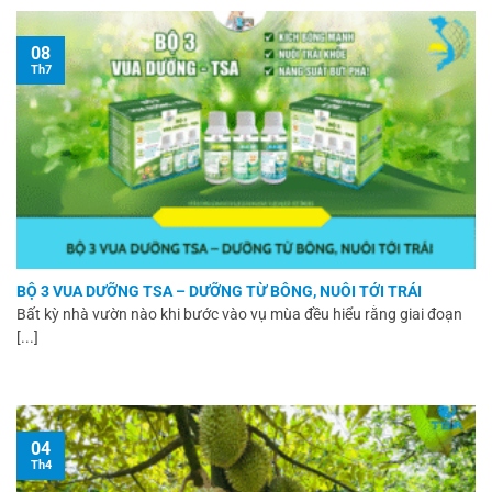
08
Th7
BỘ 3 VUA DƯỠNG TSA – DƯỠNG TỪ BÔNG, NUÔI TỚI TRÁI
Bất kỳ nhà vườn nào khi bước vào vụ mùa đều hiểu rằng giai đoạn
[...]
04
Th4