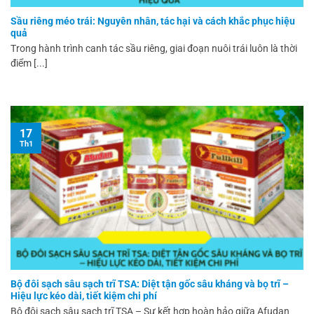
Sầu riêng méo trái: Nguyên nhân, tác hại và cách khắc phục hiệu
quả
Trong hành trình canh tác sầu riêng, giai đoạn nuôi trái luôn là thời
điểm [...]
17
Th1
Bộ đôi sạch sâu sạch trĩ TSA: Diệt tận gốc sâu kháng và bọ trĩ –
Hiệu lực kéo dài, tiết kiệm chi phí
Bộ đôi sạch sâu sạch trĩ TSA – Sự kết hợp hoàn hảo giữa Afudan