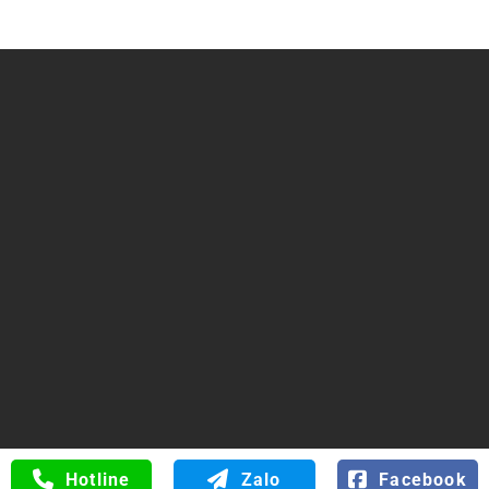
Trụ sở chính: Số 34 Đường 6B, Phường Bình Tân, TP Hồ
Chí Minh
ĐT/FAX: 0816.529.529
Web:
hoanongthuysi.com
0816.529.529
Hotline
Zalo
Facebook