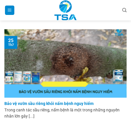
Bỏ
qua
nội
dung
25
Th7
Bảo vệ vườn sầu riêng khỏi nấm bệnh nguy hiểm
Trong canh tác sầu riêng, nấm bệnh là một trong những nguyên
nhân lớn gây [...]