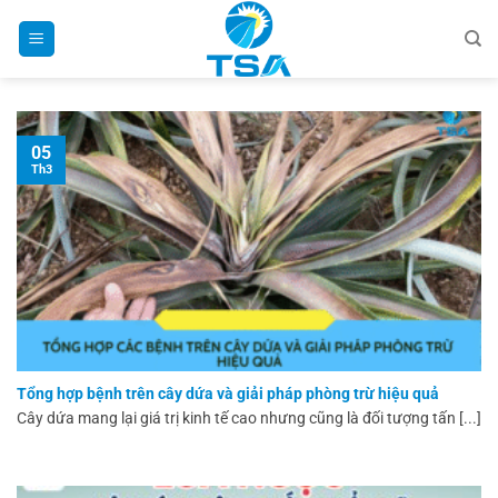
Bỏ
qua
nội
dung
05
Th3
Tổng hợp bệnh trên cây dứa và giải pháp phòng trừ hiệu quả
Cây dứa mang lại giá trị kinh tế cao nhưng cũng là đối tượng tấn [...]