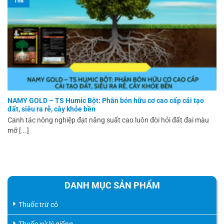
Th8
NAMY GOLD – TS Humic Bột: Phân bón hữu cơ cao cấp cải tạo
đất, siêu ra rễ, cây khỏe bền
Canh tác nông nghiệp đạt năng suất cao luôn đòi hỏi đất đai màu
mỡ [...]
DANH MỤC SẢN PHẨM
Thuốc trừ cỏ