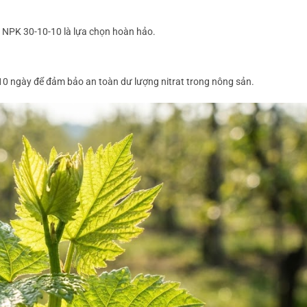
ên NPK 30-10-10 là lựa chọn hoàn hảo.
10 ngày để đảm bảo an toàn dư lượng nitrat trong nông sản.