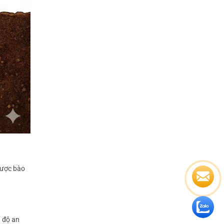
được bào
g độ an