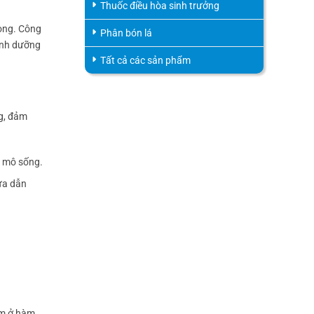
Thuốc điều hòa sinh trưởng
rong. Công
Phân bón lá
sinh dưỡng
Tất cả các sản phẩm
g, đảm
c mô sống.
ừa dẫn
ằm ở hàm