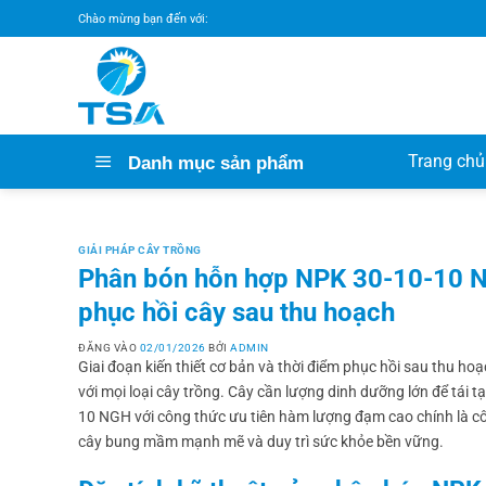
Bỏ
Chào mừng bạn đến với:
qua
nội
dung
Trang chủ
Danh mục sản phẩm
GIẢI PHÁP CÂY TRỒNG
Phân bón hỗn hợp NPK 30-10-10 NG
phục hồi cây sau thu hoạch
ĐĂNG VÀO
02/01/2026
BỞI
ADMIN
Giai đoạn kiến thiết cơ bản và thời điểm phục hồi sau thu hoạ
với mọi loại cây trồng. Cây cần lượng dinh dưỡng lớn để tái t
10 NGH với công thức ưu tiên hàm lượng đạm cao chính là côn
cây bung mầm mạnh mẽ và duy trì sức khỏe bền vững.