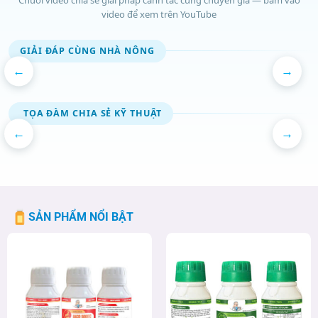
video để xem trên YouTube
GIẢI ĐÁP CÙNG NHÀ NÔNG
←
→
️ TỌA ĐÀM CHIA SẺ KỸ THUẬT
←
→
SẢN PHẨM NỔI BẬT