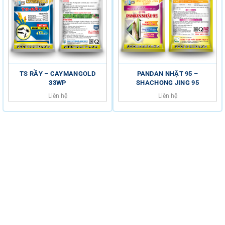
TS RẦY – CAYMANGOLD
PANDAN NHẬT 95 –
33WP
SHACHONG JING 95
Liên hệ
Liên hệ
HỖ TRỢ KHÁCH HÀNG
HOTLINE
0816.529.529