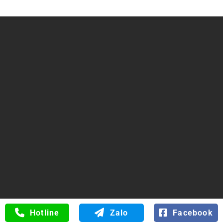
Trụ sở chính: Số 34 Đường 6B, Phường Bình Tân, TP Hồ
Chí Minh
ĐT/FAX: 0816.529.529
Web:
hoanongthuysi.com
0816.529.529
Hotline
Zalo
Facebook