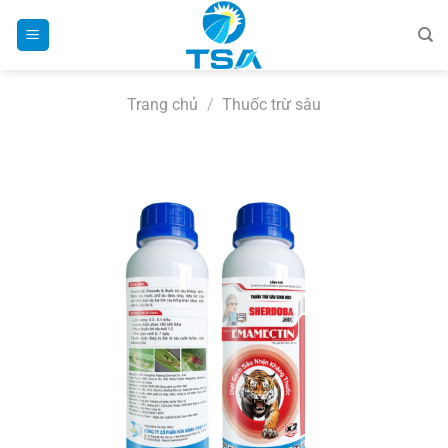
Bỏ
qua
nội
dung
Trang chủ
/
Thuốc trừ sâu