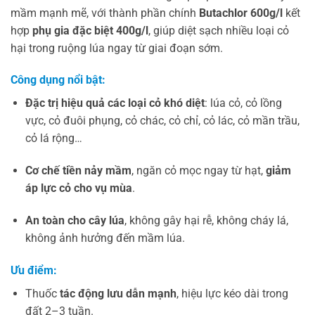
mầm mạnh mẽ, với thành phần chính
Butachlor 600g/l
kết
hợp
phụ gia đặc biệt 400g/l
, giúp diệt sạch nhiều loại cỏ
hại trong ruộng lúa ngay từ giai đoạn sớm.
Công dụng nổi bật:
Đặc trị hiệu quả các loại cỏ khó diệt
: lúa cỏ, cỏ lồng
vực, cỏ đuôi phụng, cỏ chác, cỏ chỉ, cỏ lác, cỏ mần trầu,
cỏ lá rộng…
Cơ chế tiền nảy mầm
, ngăn cỏ mọc ngay từ hạt,
giảm
áp lực cỏ cho vụ mùa
.
An toàn cho cây lúa
, không gây hại rễ, không cháy lá,
không ảnh hưởng đến mầm lúa.
Ưu điểm:
Thuốc
tác động lưu dẫn mạnh
, hiệu lực kéo dài trong
đất 2–3 tuần.