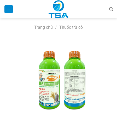
Bỏ
qua
nội
dung
Trang chủ
/
Thuốc trừ cỏ