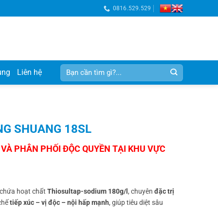
0816.529.529
Tìm
ụng
Liên hệ
kiếm:
NG SHUANG 18SL
 chứa hoạt chất
Thiosultap-sodium 180g/l
, chuyên
đặc trị
 chế
tiếp xúc – vị độc – nội hấp mạnh
, giúp tiêu diệt sâu