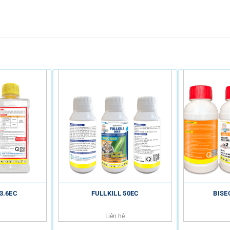
3.6EC
FULLKILL 50EC
BISE
Liên hệ