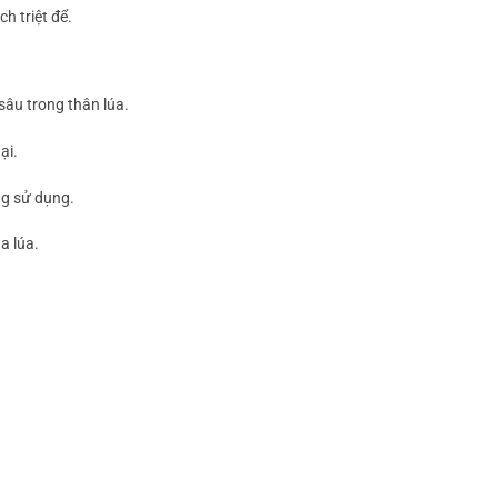
h triệt để.
 sâu trong thân lúa.
ại.
ng sử dụng.
a lúa.