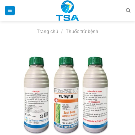
Bỏ
qua
nội
dung
Trang chủ
/
Thuốc trừ bệnh