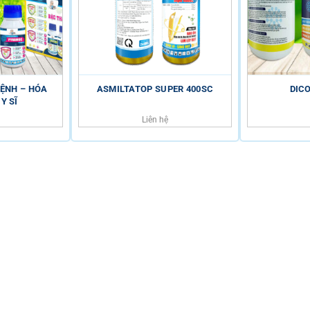
BỆNH – HÓA
ASMILTATOP SUPER 400SC
DIC
Y SĨ
Liên hệ