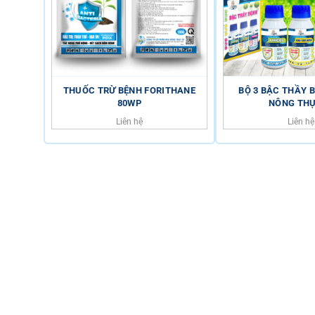
THUỐC TRỪ BỆNH FORITHANE
BỘ 3 BẬC THẦY 
80WP
NÔNG THỤ
Liên hệ
Liên hệ
HỖ TRỢ KHÁCH HÀNG
HOTLINE
0816.529.529