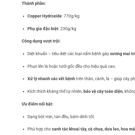
Thành phần:
Copper Hydroxide
: 770g/kg
Phụ gia đặc biệt
: 230g/kg
Công dụng vượt trội:
Diệt khuẩn – tiêu diệt các loại nấm bệnh gây
sương mai tr
Phun lên lá hoặc tưới gốc đều cho hiệu quả cao.
Xử lý nhanh các vết bệnh
trên thân, cành, lá – giúp cây ph
Kích thích kháng thể tự nhiên,
bảo vệ cây toàn diện
, khôn
Ưu điểm nổi bật:
Dạng bột mịn, tan đều, bám dính tốt.
Phù hợp cho
canh tác khoai tây, cà chua, dưa leo, hoa m