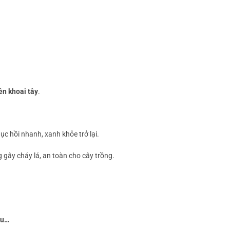
ên khoai tây
.
ục hồi nhanh, xanh khỏe trở lại.
g gây cháy lá, an toàn cho cây trồng.
àu…