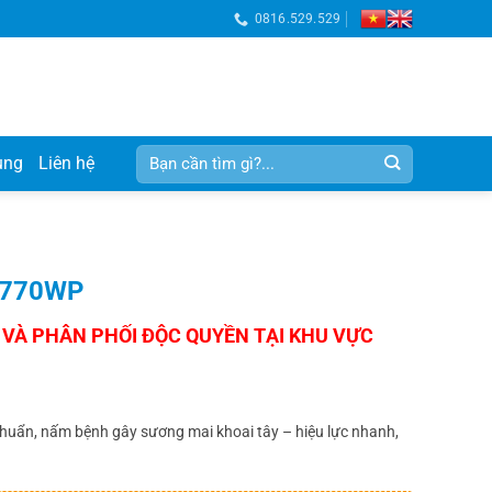
0816.529.529
Tìm
ụng
Liên hệ
kiếm:
 770WP
 khuẩn, nấm bệnh gây sương mai khoai tây – hiệu lực nhanh,