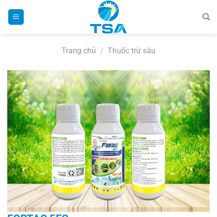
Bỏ
qua
nội
dung
Trang chủ
/
Thuốc trừ sâu