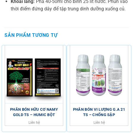
Khoai lang:
Pha 40-50ml cho bình 25 lít nước. Phun vào
thời điểm đứng dây để tập trung dinh dưỡng xuống củ.
SẢN PHẨM TƯƠNG TỰ
PHÂN BÓN HỮU CƠ NAMY
PHÂN BÓN VI LƯỢNG G.A 21
GOLD TS – HUMIC BỘT
TS – CHỐNG SẬP
Liên hệ
Liên hệ