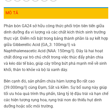
MÔ TẢ
Phân bón GA24 sở hữu công thức phối trộn tiên tiến giữa
dinh dưỡng đa vi lượng và các chất kích thích sinh trưởng
thực vật. Điểm nổi bật trong bảng thành phần là sự kết hợp
giữa Gibberellic Acid (
GA_3
: 100mg/l) và
Naphthaleneacetic Acid (NAA: 150mg/l). Đây là hai hoạt
chất đóng vai trò chủ chốt trong việc thúc đẩy phân chia
và kéo dài tế bào, giúp cây trồng bứt phá mạnh mẽ về sinh
khối, thân to khỏe và bộ lá xanh dày.
Bên cạnh đó, sản phẩm chứa hàm lượng Bo rất cao
(39.000mg/l) cùng Đạm, Sắt và Kẽm. Sự bổ sung này giúp
tối ưu hóa quá trình thụ phấn, tăng tỷ lệ đậu trái và hạn chế
các hiện tượng rụng hoa, rụng trái non do thiếu hụt dinh
dưỡng hoặc sốc môi trường.