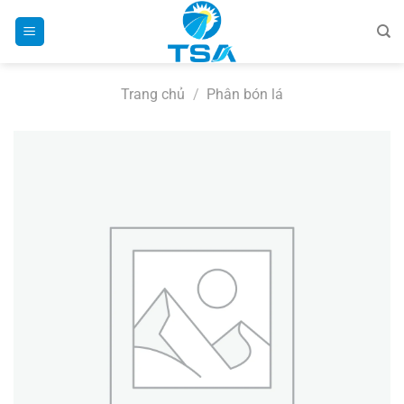
Bỏ
qua
nội
dung
Trang chủ
/
Phân bón lá