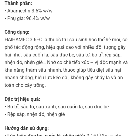
Thành phần:
• Abamectin 3.6% w/w
• Phụ gia: 96.4% w/w
Công dụng:
HAIHAMEC 3.6EC là thuốc trừ sâu sinh học thế hệ mới, có
phổ tác động rộng, hiệu quả cao với nhiều đối tượng gây
hại như: sâu cuốn lá, sâu đục bẹ, sâu tơ, bọ trĩ, rệp sáp,
nhện đỏ, nhện gié… Nhờ cơ chế tiếp xúc – vị độc mạnh và
khả năng thấm sâu nhanh, thuốc giúp tiêu diệt sâu hại
nhanh chóng, hiệu lực kéo dài, không gây cháy lá và an
toàn cho cây trồng.
Đặc trị hiệu quả:
• Bọ trĩ, sâu tơ, sâu xanh, sâu cuốn lá, sâu đục bẹ
• Rệp sáp, nhện đỏ, nhện gié
Hướng dẫn sử dụng:
•
Lúa (sâu đục bẹ, cuốn lá, nhện gié):
0.15 lít/ha – pha