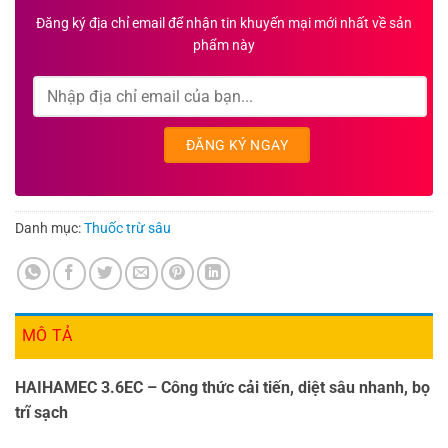
Đăng ký địa chỉ email để nhận tin khuyến mại mới nhất về sản
phẩm này
Danh mục:
Thuốc trừ sâu
MÔ TẢ
HAIHAMEC 3.6EC – Công thức cải tiến, diệt sâu nhanh, bọ
trĩ sạch