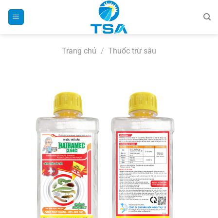
Bỏ
qua
nội
dung
Trang chủ
/
Thuốc trừ sâu