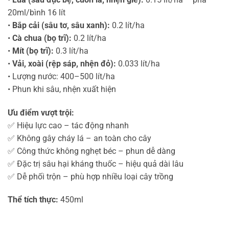
20ml/bình 16 lít
•
Bắp cải (sâu tơ, sâu xanh):
0.2 lít/ha
•
Cà chua (bọ trĩ):
0.2 lít/ha
•
Mít (bọ trĩ):
0.3 lít/ha
•
Vải, xoài (rệp sáp, nhện đỏ):
0.033 lít/ha
• Lượng nước: 400–500 lít/ha
• Phun khi sâu, nhện xuất hiện
Ưu điểm vượt trội:
✅ Hiệu lực cao – tác động nhanh
✅ Không gây cháy lá – an toàn cho cây
✅ Công thức không nghẹt béc – phun dễ dàng
✅ Đặc trị sâu hại kháng thuốc – hiệu quả dài lâu
✅ Dễ phối trộn – phù hợp nhiều loại cây trồng
Thể tích thực:
450ml