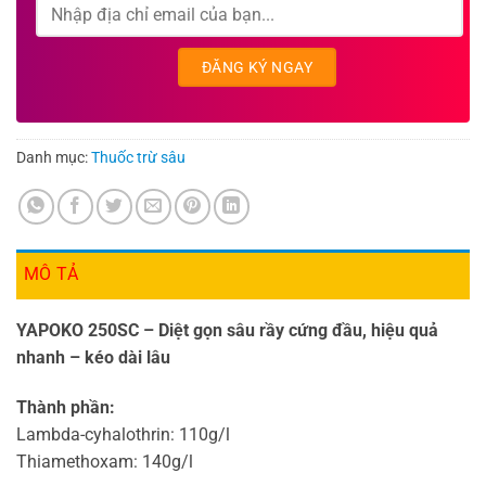
Danh mục:
Thuốc trừ sâu
MÔ TẢ
YAPOKO 250SC – Diệt gọn sâu rầy cứng đầu, hiệu quả
nhanh – kéo dài lâu
Thành phần:
Lambda-cyhalothrin: 110g/l
Thiamethoxam: 140g/l