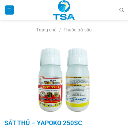
Bỏ
qua
nội
dung
Trang chủ
/
Thuốc trừ sâu
SÁT THỦ – YAPOKO 250SC