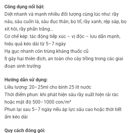
Công dụng nổi bật:
Diệt nhanh và mạnh nhiều đối tượng cùng lúc như: rầy
nâu, sâu cuốn lá, sâu đục thân, bọ trĩ, rầy xanh, rệp sáp, bọ
xít hôi, rầy phấn trắng…
Cơ chế kép: tác động tiếp xúc – vị độc – lưu dẫn mạnh,
hiệu quả kéo dài từ 5–7 ngày
Hạ gục nhanh côn trùng kháng thuốc cũ
Ít gây hại thiên địch, an toàn cho cây trồng trong các giai
đoạn sinh trưởng
Hướng dẫn sử dụng:
Liều lượng: 20–25ml cho bình 25 lít nước
Thời điểm phun: khi phát hiện sâu rầy xuất hiện rải rác
hoặc mật độ 500–1000 con/m²
Phun lại sau 5–7 ngày nếu áp lực sâu cao hoặc thời tiết
ẩm kéo dài
Quy cách đóng gói: