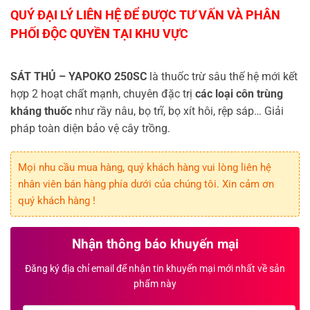
SÁT THỦ – YAPOKO 250SC
là thuốc trừ sâu thế hệ mới kết
hợp 2 hoạt chất mạnh, chuyên đặc trị
các loại côn trùng
kháng thuốc
như rầy nâu, bọ trĩ, bọ xít hôi, rệp sáp… Giải
pháp toàn diện bảo vệ cây trồng.
Mọi nhu cầu mua hàng, quý khách hàng vui lòng liên hệ
nhân viên bán hàng phía dưới của chúng tôi. Xin cảm ơn
quý khách hàng !
Nhận thông báo khuyến mại
Đăng ký địa chỉ email để nhận tin khuyến mại mới nhất về sản
phẩm này