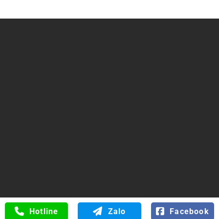
Trụ sở chính: Số 34 Đường 6B, Phường Bình Tân, TP Hồ
Chí Minh
ĐT/FAX: 0816.529.529
Web:
hoanongthuysi.com
0816.529.529
Hotline
Zalo
Facebook