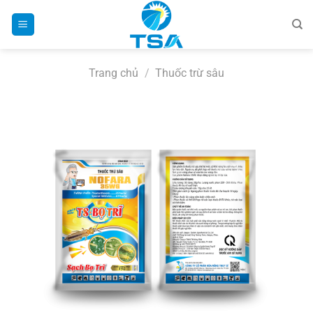
Bỏ
qua
nội
dung
Trang chủ
/
Thuốc trừ sâu