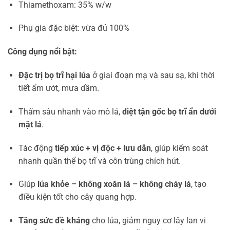
Thiamethoxam: 35% w/w
Phụ gia đặc biệt: vừa đủ 100%
Công dụng nổi bật:
Đặc trị bọ trĩ hại lúa
ở giai đoạn mạ và sau sạ, khi thời
tiết ẩm ướt, mưa dầm.
Thấm sâu nhanh vào mô lá,
diệt tận gốc bọ trĩ ẩn dưới
mặt lá
.
Tác động
tiếp xúc + vị độc + lưu dẫn
, giúp kiểm soát
nhanh quần thể bọ trĩ và côn trùng chích hút.
Giúp
lúa khỏe – không xoăn lá – không cháy lá
, tạo
điều kiện tốt cho cây quang hợp.
Tăng sức đề kháng
cho lúa, giảm nguy cơ lây lan vi