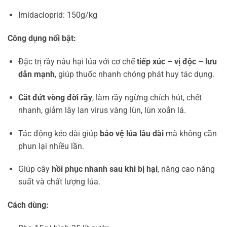
Imidacloprid: 150g/kg
Công dụng nổi bật:
Đặc trị rầy nâu hại lúa với cơ chế
tiếp xúc – vị độc – lưu
dẫn mạnh
, giúp thuốc nhanh chóng phát huy tác dụng.
Cắt đứt vòng đời rầy
, làm rầy ngừng chích hút, chết
nhanh, giảm lây lan virus vàng lùn, lùn xoắn lá.
Tác động kéo dài giúp
bảo vệ lúa lâu dài
mà không cần
phun lại nhiều lần.
Giúp cây
hồi phục nhanh sau khi bị hại
, nâng cao năng
suất và chất lượng lúa.
Cách dùng: