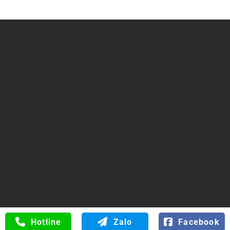
Trụ sở chính: Số 34 Đường 6B, Phường Bình Tân, TP Hồ
Chí Minh
ĐT/FAX: 0816.529.529
Web:
hoanongthuysi.com
0816.529.529
Hotline
Zalo
Facebook