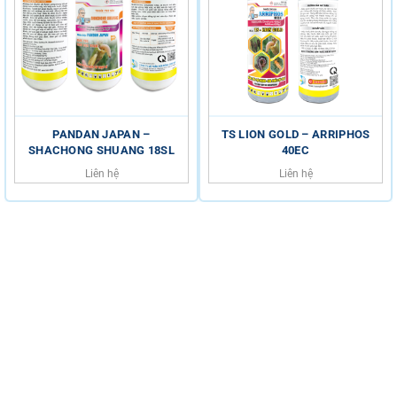
PANDAN JAPAN –
TS LION GOLD – ARRIPHOS
SHACHONG SHUANG 18SL
40EC
Liên hệ
Liên hệ
HỖ TRỢ KHÁCH HÀNG
HOTLINE
0816.529.529