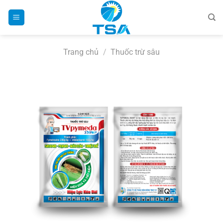
Bỏ
qua
nội
dung
Trang chủ
/
Thuốc trừ sâu