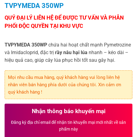
TVPYMEDA 350WP
TVPYMEDA 350WP
chứa hai hoạt chất mạnh Pymetrozine
và Imidacloprid, đặc trị
rầy nâu hại lúa
nhanh – kéo dài –
hiệu quả cao, giúp cây lúa phục hồi tốt sau gây hại.
Mọi nhu cầu mua hàng, quý khách hàng vui lòng liên hệ
nhân viên bán hàng phía dưới của chúng tôi. Xin cảm ơn
quý khách hàng !
Nhận thông báo khuyến mại
Đăng ký địa chỉ email để nhận tin khuyến mại mới nhất về sản
phẩm này