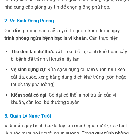
nhà cung cấp giống uy tín để chọn giống phù hợp.
2. Vệ Sinh Đồng Ruộng
Giữ đồng ruộng sạch sẽ là yếu tố quan trọng trong
quy
trình phòng ngừa bệnh bạc lá vi khuẩn
. Cần thực hiện:
Thu dọn tàn dư thực vật
: Loại bỏ lá, cành khô hoặc cây
bị bệnh để tránh vi khuẩn lây lan.
Vệ sinh dụng cụ
: Rửa sạch dụng cụ làm vườn như kéo
cắt tỉa, cuốc, xẻng bằng dung dịch khử trùng (cồn hoặc
thuốc tẩy pha loãng).
Kiểm soát cỏ dại
: Cỏ dại có thể là nơi trú ẩn của vi
khuẩn, cần loại bỏ thường xuyên.
3. Quản Lý Nước Tưới
Vi khuẩn gây bệnh bạc lá lây lan mạnh qua nước, đặc biệt
là nước mưa hoặc tưới phun sương. Trong
quy trình phòng