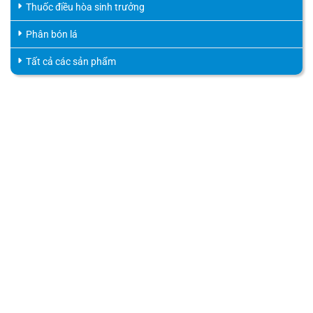
Thuốc điều hòa sinh trưởng
Phân bón lá
Tất cả các sản phẩm
HỖ TRỢ KHÁCH HÀNG
HOTLINE
0816.529.529