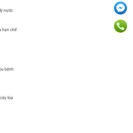
lý nước
à hạn chế
hịu bệnh
cây lúa