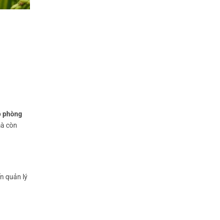
p
phòng
mà còn
n quản lý