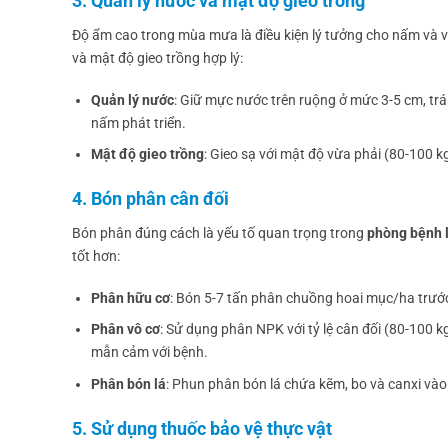
3. Quản lý nước và mật độ gieo trồng
Độ ẩm cao trong mùa mưa là điều kiện lý tưởng cho nấm và v
và mật độ gieo trồng hợp lý:
Quản lý nước
: Giữ mực nước trên ruộng ở mức 3-5 cm, tr
nấm phát triển.
Mật độ gieo trồng
: Gieo sạ với mật độ vừa phải (80-100 k
4. Bón phân cân đối
Bón phân đúng cách là yếu tố quan trọng trong
phòng bệnh 
tốt hơn:
Phân hữu cơ
: Bón 5-7 tấn phân chuồng hoai mục/ha trước 
Phân vô cơ
: Sử dụng phân NPK với tỷ lệ cân đối (80-100 
mẫn cảm với bệnh.
Phân bón lá
: Phun phân bón lá chứa kẽm, bo và canxi vào
5. Sử dụng thuốc bảo vệ thực vật