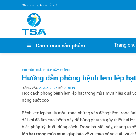
Bỏ
Chào mừng bạn đến với:
qua
nội
dung
Trang chủ
Danh mục sản phẩm
TIN TỨC
,
GIẢI PHÁP CÂY TRỒNG
Hướng dẫn phòng bệnh lem lép hạt
ĐĂNG VÀO
27/05/2025
BỞI
ADMIN
Học cách phòng bệnh lem lép hạt trong mùa mưa hiệu quả với 
năng suất cao
Bệnh lem lép hạt là một trong những vấn đề nghiêm trọng ả
dài với độ ẩm cao, bệnh này dễ bùng phát và gây thiệt hại lớn
biện pháp kỹ thuật đúng cách. Trong bài viết này, chúng ta 
lép hạt trong mùa mưa
, giúp bảo vệ vụ mùa năng suất và ch