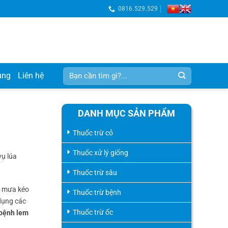
0816.529.529
Tìm
ụng
Liên hệ
kiếm:
DANH MỤC SẢN PHẨM
Thuốc trừ cỏ
Thuốc xử lý giống
vụ lúa
Thuốc trừ sâu
a mưa kéo
Thuốc trừ bệnh
 dụng các
Thuốc trừ ốc
bệnh lem