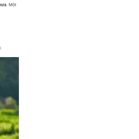
 mưa
. Một
.