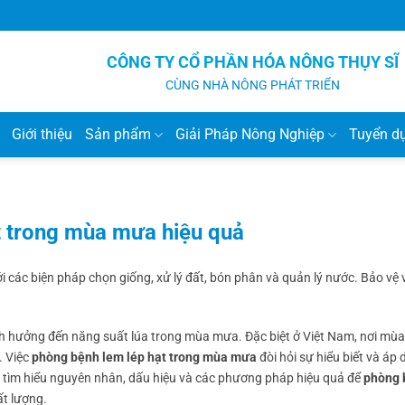
CÔNG TY CỔ PHẦN HÓA NÔNG THỤY SĨ
CÙNG NHÀ NÔNG PHÁT TRIỂN
Giới thiệu
Sản phẩm
Giải Pháp Nông Nghiệp
Tuyển d
 trong mùa mưa hiệu quả
các biện pháp chọn giống, xử lý đất, bón phân và quản lý nước. Bảo vệ 
nh hưởng đến năng suất lúa trong mùa mưa. Đặc biệt ở Việt Nam, nơi mù
. Việc
phòng bệnh lem lép hạt trong mùa mưa
đòi hỏi sự hiểu biết và áp
sẽ tìm hiểu nguyên nhân, dấu hiệu và các phương pháp hiệu quả để
phòng 
ất lượng.