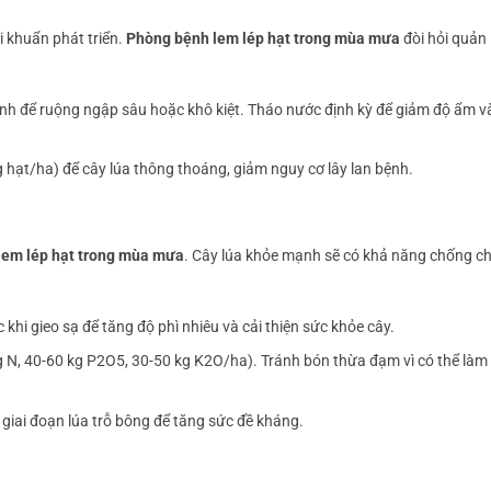
i khuẩn phát triển.
Phòng bệnh lem lép hạt trong mùa mưa
đòi hỏi quản 
ánh để ruộng ngập sâu hoặc khô kiệt. Tháo nước định kỳ để giảm độ ẩm v
g hạt/ha) để cây lúa thông thoáng, giảm nguy cơ lây lan bệnh.
lem lép hạt trong mùa mưa
. Cây lúa khỏe mạnh sẽ có khả năng chống c
khi gieo sạ để tăng độ phì nhiêu và cải thiện sức khỏe cây.
kg N, 40-60 kg P2O5, 30-50 kg K2O/ha). Tránh bón thừa đạm vì có thể làm 
 giai đoạn lúa trỗ bông để tăng sức đề kháng.