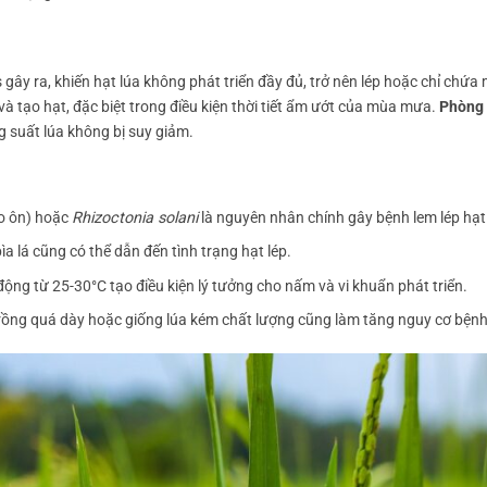
 gây ra, khiến hạt lúa không phát triển đầy đủ, trở nên lép hoặc chỉ chứa
à tạo hạt, đặc biệt trong điều kiện thời tiết ẩm ướt của mùa mưa.
Phòng
 suất lúa không bị suy giảm.
o ôn) hoặc
Rhizoctonia solani
là nguyên nhân chính gây bệnh lem lép hạt
a lá cũng có thể dẫn đến tình trạng hạt lép.
ộng từ 25-30°C tạo điều kiện lý tưởng cho nấm và vi khuẩn phát triển.
trồng quá dày hoặc giống lúa kém chất lượng cũng làm tăng nguy cơ bệnh