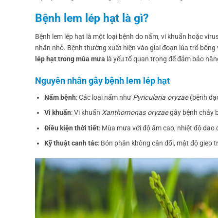
Bệnh lem lép hạt là gì?
Bệnh lem lép hạt là một loại bệnh do nấm, vi khuẩn hoặc virus
nhân nhỏ. Bệnh thường xuất hiện vào giai đoạn lúa trổ bông v
lép hạt trong mùa mưa
là yếu tố quan trọng để đảm bảo năng
Nguyên nhân gây bệnh lem lép hạt
Nấm bệnh
: Các loại nấm như
Pyricularia oryzae
(bệnh đạ
Vi khuẩn
: Vi khuẩn
Xanthomonas oryzae
gây bệnh cháy bì
Điều kiện thời tiết
: Mùa mưa với độ ẩm cao, nhiệt độ dao đ
Kỹ thuật canh tác
: Bón phân không cân đối, mật độ gieo 