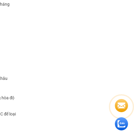
 kháng
khâu
g hòa độ
C để loại