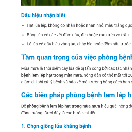
Dấu hiệu nhận biết
Hạt lúa lép, không có nhân hoặc nhân nhỏ, màu trắng đục
Bông lúa có các vết đốm nâu, đen hoặc xám trên vỏ trấu.
Lá lúa có dấu hiệu vàng úa, cháy bìa hoặc đốm nâu trước 
Tầm quan trọng của việc phòng bện
Mùa mưa là thời điểm cây lúa dễ bị tấn công bởi các tác nhâ
bệnh lem lép hạt trong mùa mưa
, nông dân có thể mất tới 
giảm chi phí xử lý bệnh và bảo vệ môi trường bằng cách hạn 
Các biện pháp phòng bệnh lem lép 
Để
phòng bệnh lem lép hạt trong mùa mưa
hiệu quả, nông d
đồng ruộng. Dưới đây là các bước chi tiết:
1. Chọn giống lúa kháng bệnh