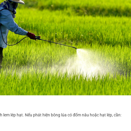
lem lép hạt. Nếu phát hiện bông lúa có đốm nâu hoặc hạt lép, cần: