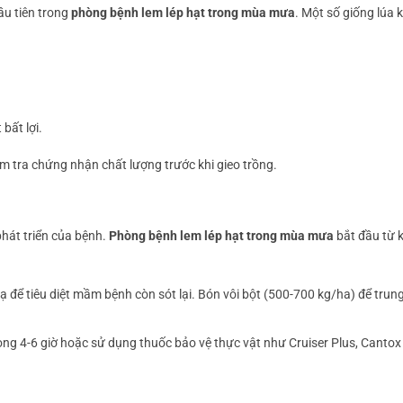
ầu tiên trong
phòng bệnh lem lép hạt trong mùa mưa
. Một số giống lúa
bất lợi.
m tra chứng nhận chất lượng trước khi gieo trồng.
phát triển của bệnh.
Phòng bệnh lem lép hạt trong mùa mưa
bắt đầu từ 
sạ để tiêu diệt mầm bệnh còn sót lại. Bón vôi bột (500-700 kg/ha) để trun
ng 4-6 giờ hoặc sử dụng thuốc bảo vệ thực vật như Cruiser Plus, Cantox 