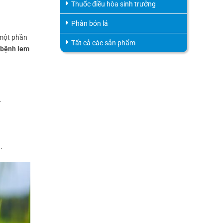
Thuốc điều hòa sinh trưởng
Phân bón lá
 một phần
Tất cả các sản phẩm
 bệnh lem
.
.