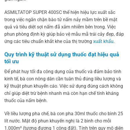
ASMILTATOP SUPER 400SC thể hiện hiệu lực xuất sắc
trong việc ngăn chặn bào tử nấm nảy mầm trên bề mặt
quả và tiêu diệt sợi nấm đã xâm nhiễm bên trong. Việc
phun phòng định kỳ giúp bảo vệ mẫu mã trái cây đẹp, đáp
ứng các tiêu chuẩn khắt khe của thị trường
xuất khẩu
.
Quy trình kỹ thuật sử dụng thuốc đạt hiệu quả
tối ưu
Để phát huy tối đa công dụng của thuốc và đảm bảo tính
kinh tế, bà con nông dân cần tuân thủ đúng liều lượng và
kỹ thuật phun khuyến cáo. Việc sử dụng đúng cách không
chỉ giúp diệt trừ bệnh nhanh mà còn hạn chế tính kháng
thuốc của nấm bệnh.
Về liều lượng pha chế, bà con pha 30ml thuốc cho bình 25
lít nước. Mật độ phun khuyến nghị là 2 bình cho mỗi
1.000m² (tương đương 1 công đất). Tính trên quy mô diện