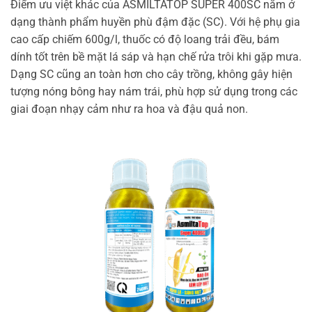
Điểm ưu việt khác của ASMILTATOP SUPER 400SC nằm ở
dạng thành phẩm huyền phù đậm đặc (SC). Với hệ phụ gia
cao cấp chiếm 600g/l, thuốc có độ loang trải đều, bám
dính tốt trên bề mặt lá sáp và hạn chế rửa trôi khi gặp mưa.
Dạng SC cũng an toàn hơn cho cây trồng, không gây hiện
tượng nóng bông hay nám trái, phù hợp sử dụng trong các
giai đoạn nhạy cảm như ra hoa và đậu quả non.