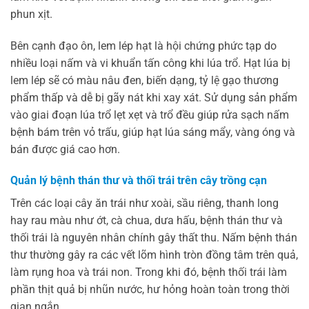
phun xịt.
Bên cạnh đạo ôn, lem lép hạt là hội chứng phức tạp do
nhiều loại nấm và vi khuẩn tấn công khi lúa trổ. Hạt lúa bị
lem lép sẽ có màu nâu đen, biến dạng, tỷ lệ gạo thương
phẩm thấp và dễ bị gãy nát khi xay xát. Sử dụng sản phẩm
vào giai đoạn lúa trổ lẹt xẹt và trổ đều giúp rửa sạch nấm
bệnh bám trên vỏ trấu, giúp hạt lúa sáng mẩy, vàng óng và
bán được giá cao hơn.
Quản lý bệnh thán thư và thối trái trên cây trồng cạn
Trên các loại cây ăn trái như xoài, sầu riêng, thanh long
hay rau màu như ớt, cà chua, dưa hấu, bệnh thán thư và
thối trái là nguyên nhân chính gây thất thu. Nấm bệnh thán
thư thường gây ra các vết lõm hình tròn đồng tâm trên quả,
làm rụng hoa và trái non. Trong khi đó, bệnh thối trái làm
phần thịt quả bị nhũn nước, hư hỏng hoàn toàn trong thời
gian ngắn.