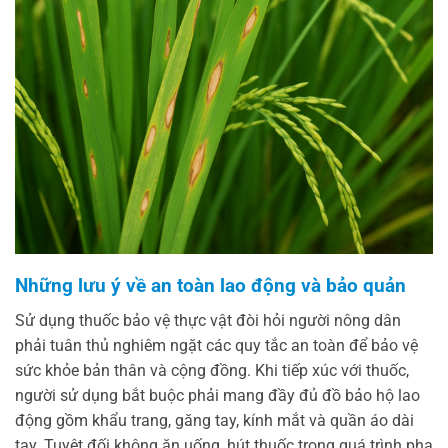
Những lưu ý về an toàn lao động và bảo quản
Sử dụng thuốc bảo vệ thực vật đòi hỏi người nông dân
phải tuân thủ nghiêm ngặt các quy tắc an toàn để bảo vệ
sức khỏe bản thân và cộng đồng. Khi tiếp xúc với thuốc,
người sử dụng bắt buộc phải mang đầy đủ đồ bảo hộ lao
động gồm khẩu trang, găng tay, kính mắt và quần áo dài
tay. Tuyệt đối không ăn uống, hút thuốc trong quá trình pha