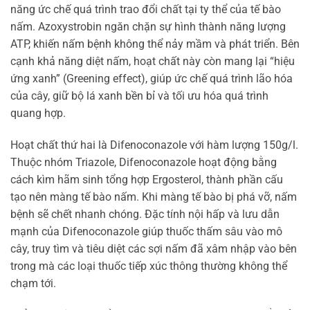
năng ức chế quá trình trao đổi chất tại ty thể của tế bào
nấm. Azoxystrobin ngăn chặn sự hình thành năng lượng
ATP, khiến nấm bệnh không thể nảy mầm và phát triển. Bên
cạnh khả năng diệt nấm, hoạt chất này còn mang lại “hiệu
ứng xanh” (Greening effect), giúp ức chế quá trình lão hóa
của cây, giữ bộ lá xanh bền bỉ và tối ưu hóa quá trình
quang hợp.
Hoạt chất thứ hai là Difenoconazole với hàm lượng 150g/l.
Thuộc nhóm Triazole, Difenoconazole hoạt động bằng
cách kìm hãm sinh tổng hợp Ergosterol, thành phần cấu
tạo nên màng tế bào nấm. Khi màng tế bào bị phá vỡ, nấm
bệnh sẽ chết nhanh chóng. Đặc tính nội hấp và lưu dẫn
mạnh của Difenoconazole giúp thuốc thấm sâu vào mô
cây, truy tìm và tiêu diệt các sợi nấm đã xâm nhập vào bên
trong mà các loại thuốc tiếp xúc thông thường không thể
chạm tới.