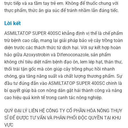
trực tiếp và xa tầm tay trẻ em. Không để thuốc chung với
thực phẩm, thức ăn gia súc để tránh nhầm lẫn đáng tiếc.
Lời kết
ASMILTATOP SUPER 400SC khẳng định vị thế là chế phẩm
trừ bệnh cao cấp, mang lại giải pháp bảo vệ cây trồng toàn
diện trước các thách thức từ dịch hại. Với sự kết hợp hoàn
hảo giữa Azoxystrobin và Difenoconazole, sản phẩm
không chỉ tiêu diệt nấm bệnh đạo ôn, lem lép hạt, thán thư,
thối trái tận gốc mà còn giúp cây trồng phục hồi nhanh
chóng, gia tăng năng suất và chất lượng thương phẩm. Sự
đầu tư đúng đắn vào ASMILTATOP SUPER 400SC chính là
bí quyết giúp bà con nông dân gặt hái thành công và nâng
cao hiệu quả kinh tế trong canh tác nông nghiệp.
QUÝ ĐẠI LÝ LIÊN HỆ CÔNG TY CỔ PHẦN HÓA NÔNG THỤY
SĨ ĐỂ ĐƯỢC TƯ VẤN VÀ PHÂN PHỐI ĐỘC QUYỀN TẠI KHU
VỰC