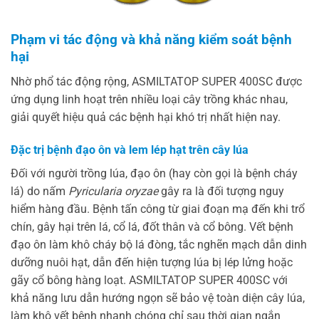
Phạm vi tác động và khả năng kiểm soát bệnh
hại
Nhờ phổ tác động rộng, ASMILTATOP SUPER 400SC được
ứng dụng linh hoạt trên nhiều loại cây trồng khác nhau,
giải quyết hiệu quả các bệnh hại khó trị nhất hiện nay.
Đặc trị bệnh đạo ôn và lem lép hạt trên cây lúa
Đối với người trồng lúa, đạo ôn (hay còn gọi là bệnh cháy
lá) do nấm
Pyricularia oryzae
gây ra là đối tượng nguy
hiểm hàng đầu. Bệnh tấn công từ giai đoạn mạ đến khi trổ
chín, gây hại trên lá, cổ lá, đốt thân và cổ bông. Vết bệnh
đạo ôn làm khô cháy bộ lá đòng, tắc nghẽn mạch dẫn dinh
dưỡng nuôi hạt, dẫn đến hiện tượng lúa bị lép lửng hoặc
gãy cổ bông hàng loạt. ASMILTATOP SUPER 400SC với
khả năng lưu dẫn hướng ngọn sẽ bảo vệ toàn diện cây lúa,
làm khô vết bệnh nhanh chóng chỉ sau thời gian ngắn