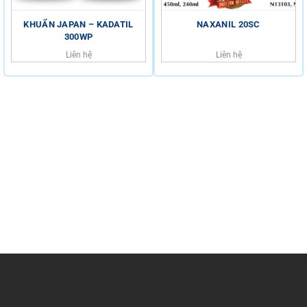
KHUẨN JAPAN – KADATIL
NAXANIL 20SC
300WP
Liên hệ
Liên hệ
HỖ TRỢ KHÁCH HÀNG
HOTLINE
0816.529.529
Trụ sở chính: Số 34 Đường 6B, Phường Bình Tân, TP Hồ