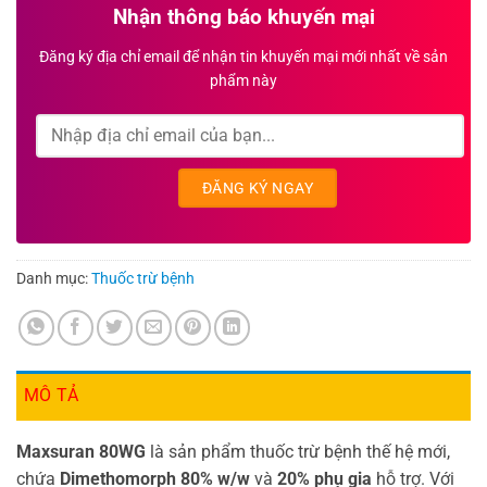
Nhận thông báo khuyến mại
Đăng ký địa chỉ email để nhận tin khuyến mại mới nhất về sản
phẩm này
Danh mục:
Thuốc trừ bệnh
MÔ TẢ
Maxsuran 80WG
là sản phẩm thuốc trừ bệnh thế hệ mới,
chứa
Dimethomorph 80% w/w
và
20% phụ gia
hỗ trợ. Với