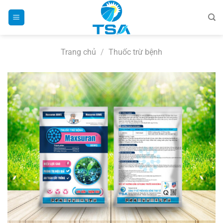
Bỏ
qua
nội
dung
Trang chủ
/
Thuốc trừ bệnh