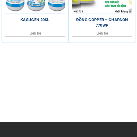
KASUGEN 20SL
ĐỒNG COPPER – CHAPAON
770WP
Liên hệ
Liên hệ
HỖ TRỢ KHÁCH HÀNG
HOTLINE
0816.529.529