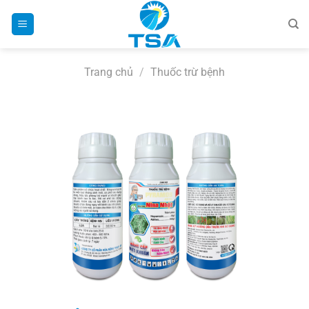
Bỏ
qua
nội
dung
Trang chủ
/
Thuốc trừ bệnh