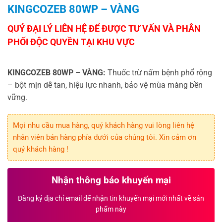
KINGCOZEB 80WP – VÀNG
KINGCOZEB 80WP – VÀNG:
Thuốc trừ nấm bệnh phổ rộng
– bột mịn dễ tan, hiệu lực nhanh, bảo vệ mùa màng bền
vững.
Mọi nhu cầu mua hàng, quý khách hàng vui lòng liên hệ
nhân viên bán hàng phía dưới của chúng tôi. Xin cảm ơn
quý khách hàng !
Nhận thông báo khuyến mại
Đăng ký địa chỉ email để nhận tin khuyến mại mới nhất về sản
phẩm này