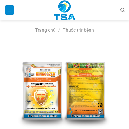
Bỏ
qua
nội
dung
Trang chủ
/
Thuốc trừ bệnh