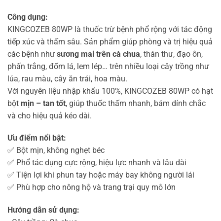
Công dụng:
KINGCOZEB 80WP là thuốc trừ bệnh phổ rộng với tác động
tiếp xúc và thấm sâu. Sản phẩm giúp phòng và trị hiệu quả
các bệnh như
sương mai trên cà chua
, thán thư, đạo ôn,
phấn trắng, đốm lá, lem lép… trên nhiều loại cây trồng như
lúa, rau màu, cây ăn trái, hoa màu.
Với nguyên liệu nhập khẩu 100%, KINGCOZEB 80WP có hạt
bột
mịn – tan tốt
, giúp thuốc thấm nhanh, bám dính chắc
và cho hiệu quả kéo dài.
Ưu điểm nổi bật:
✅ Bột mịn, không nghẹt béc
✅ Phổ tác dụng cực rộng, hiệu lực nhanh và lâu dài
✅ Tiện lợi khi phun tay hoặc máy bay không người lái
✅ Phù hợp cho nông hộ và trang trại quy mô lớn
Hướng dẫn sử dụng: