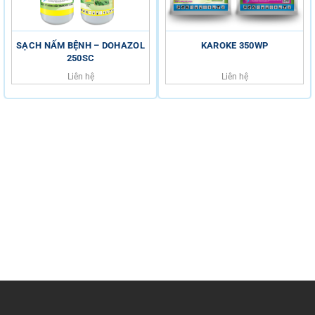
SẠCH NẤM BỆNH – DOHAZOL
KAROKE 350WP
250SC
Liên hệ
Liên hệ
HỖ TRỢ KHÁCH HÀNG
HOTLINE
0816.529.529