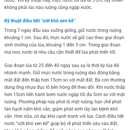
nước. Với kỹ thuật này, mực nước tối đa là 5 cm; tuy nhiên
không phải lúc nào ruộng cũng ngập nước.
Kỹ thuật điều tiết “ướt khô xen kẽ”
Trong 7 ngày đầu sau xuống giống, giữ nước trong ruộng
khoảng 1 cm. Sau đó, mực nước sẽ giữ cao theo giai đoạn
sinh trưởng của lúa; khoảng 1 đến 3 cm. Trong giai đoạn
mạ non, nước là nhu cầu cần thiết để lúa phát triển tốt.
Giai đoạn lúa từ 25 đến 40 ngày sau sạ là thời kỳ lúa đẻ
nhánh mạnh. Giữ mực nước trong ruộng dao động bằng
mặt đất đến thấp hơn 15cm so với mặt đất. Bà con thường
dùng ống nhựa đục lỗ bên hông để theo dõi. Khi nước thấp
hơn 15cm tiến hành bơm nước ngập tối đa 5cm so với mặt
ruộng. Phương pháp này phơi lộ mặt ruộng; hạn chế phát
tán hạch nấm khô vằn, giảm phát sinh lây lan bệnh khô
vằn. Hơn nữa, cỏ dại khó cạnh tranh với lúa. Cách điều tiết
nước “ướt khô xen kẽ” giúp bộ rễ phát triển sâu vào đất;