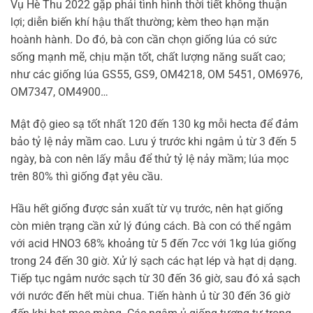
Vụ Hè Thu 2022 gặp phải tình hình thời tiết không thuận
lợi; diễn biến khí hậu thất thường; kèm theo hạn mặn
hoành hành. Do đó, bà con cần chọn giống lúa có sức
sống mạnh mẽ, chịu mặn tốt, chất lượng năng suất cao;
như các giống lúa GS55, GS9, OM4218, OM 5451, OM6976,
OM7347, OM4900…
Mật độ gieo sạ tốt nhất 120 đến 130 kg mỗi hecta để đảm
bảo tỷ lệ nảy mầm cao. Lưu ý trước khi ngâm ủ từ 3 đến 5
ngày, bà con nên lấy mẫu để thử tỷ lệ nảy mầm; lúa mọc
trên 80% thì giống đạt yêu cầu.
Hầu hết giống được sản xuất từ vụ trước, nên hạt giống
còn miên trạng cần xử lý đúng cách. Bà con có thể ngâm
với acid HNO3 68% khoảng từ 5 đến 7cc với 1kg lúa giống
trong 24 đến 30 giờ. Xử lý sạch các hạt lép và hạt dị dạng.
Tiếp tục ngâm nước sạch từ 30 đến 36 giờ, sau đó xả sạch
với nước đến hết mùi chua. Tiến hành ủ từ 30 đến 36 giờ