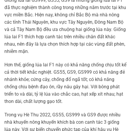
Giống lúa lai GS999, GS55, GS9 là những giống lúa lai F1
đã thực nghiệm thành công trong những năm trước tại khu
vực miền Bắc. Hiện nay, không chỉ Bắc Bộ mà nhà nông
các tỉnh Thái Nguyên, khu vực Tây Nguyên, Đông Nam Bộ
và cả Tây Nam Bộ đều ưa chuộng hai giống lúa này. Giống
lúa lai F1 thích hợp canh tác trên nhiều chân đất khác
nhau, nên đây là lựa chọn thích hợp tại các vùng đất phèn,
nhiễm mặn.
Hơn thế, giống lúa lai F1 này có khả năng chống chịu tốt kể
cả thời tiết khắc nghiệt. GS55, GS9, GS999 có khả năng đẻ
nhánh khỏe; cứng cây, chống đổ ngã tốt; có khả năng
chống chịu bệnh đạo ôn, rầy nâu gây hại. Với bông phát
triển to và dài, tỷ lệ lúa vào chắc cao, hạt xếp xít nhau; hạt
thon dài, chất lượng gạo tốt.
Trong vụ Hè Thu 2022, GS55, GS999 và GS9 được nhiều
nhà khuyến nông khuyến khích bà con canh tác 3 giống
lúa này. Với sự biến chuyển phức tạp của khí hậu vụ Hè