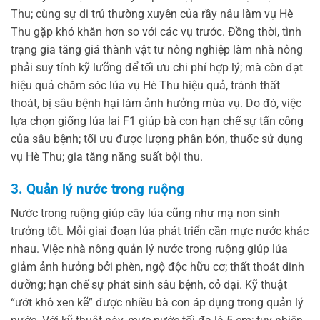
Thu; cùng sự di trú thường xuyên của rầy nâu làm vụ Hè
Thu gặp khó khăn hơn so với các vụ trước. Đồng thời, tình
trạng gia tăng giá thành vật tư nông nghiệp làm nhà nông
phải suy tính kỹ lưỡng để tối ưu chi phí hợp lý; mà còn đạt
hiệu quả chăm sóc lúa vụ Hè Thu hiệu quả, tránh thất
thoát, bị sâu bệnh hại làm ảnh hưởng mùa vụ. Do đó, việc
lựa chọn giống lúa lai F1 giúp bà con hạn chế sự tấn công
của sâu bệnh; tối ưu được lượng phân bón, thuốc sử dụng
vụ Hè Thu; gia tăng năng suất bội thu.
3. Quản lý nước trong ruộng
Nước trong ruộng giúp cây lúa cũng như mạ non sinh
trưởng tốt. Mỗi giai đoạn lúa phát triển cần mực nước khác
nhau. Việc nhà nông quản lý nước trong ruộng giúp lúa
giảm ảnh hưởng bởi phèn, ngộ độc hữu cơ; thất thoát dinh
dưỡng; hạn chế sự phát sinh sâu bệnh, cỏ dại. Kỹ thuật
“ướt khô xen kẽ” được nhiều bà con áp dụng trong quản lý