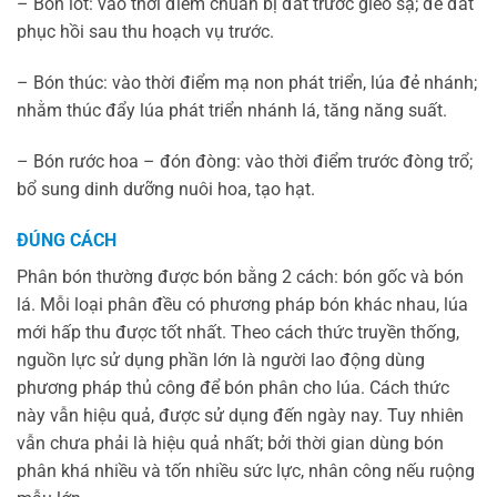
– Bón lót: vào thời điểm chuẩn bị đất trước gieo sạ; để đất
phục hồi sau thu hoạch vụ trước.
– Bón thúc: vào thời điểm mạ non phát triển, lúa đẻ nhánh;
nhằm thúc đẩy lúa phát triển nhánh lá, tăng năng suất.
– Bón rước hoa – đón đòng: vào thời điểm trước đòng trổ;
bổ sung dinh dưỡng nuôi hoa, tạo hạt.
ĐÚNG CÁCH
Phân bón thường được bón bằng 2 cách: bón gốc và bón
lá. Mỗi loại phân đều có phương pháp bón khác nhau, lúa
mới hấp thu được tốt nhất. Theo cách thức truyền thống,
nguồn lực sử dụng phần lớn là người lao động dùng
phương pháp thủ công để bón phân cho lúa. Cách thức
này vẫn hiệu quả, được sử dụng đến ngày nay. Tuy nhiên
vẫn chưa phải là hiệu quả nhất; bởi thời gian dùng bón
phân khá nhiều và tốn nhiều sức lực, nhân công nếu ruộng