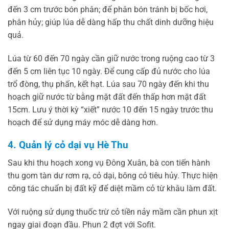
đến 3 cm trước bón phân; để phân bón tránh bị bốc hơi,
phân hủy; giúp lúa dễ dàng hấp thu chất dinh dưỡng hiệu
quả.
Lúa từ 60 đến 70 ngày cần giữ nước trong ruộng cao từ 3
đến 5 cm liên tục 10 ngày. Để cung cấp đủ nước cho lúa
trổ đòng, thụ phấn, kết hạt. Lúa sau 70 ngày đến khi thu
hoạch giữ nước từ bằng mặt đất đến thấp hơn mặt đất
15cm. Lưu ý thời kỳ “xiết” nước 10 đến 15 ngày trước thu
hoạch để sử dụng máy móc dễ dàng hơn.
4. Quản lý cỏ dại vụ Hè Thu
Sau khi thu hoạch xong vụ Đông Xuân, bà con tiến hành
thu gom tàn dư rơm rạ, cỏ dại, bông cỏ tiêu hủy. Thực hiện
công tác chuẩn bị đất kỹ để diệt mầm cỏ từ khâu làm đất.
Với ruộng sử dụng thuốc trừ cỏ tiền nảy mầm cần phun xịt
ngay giai đoạn đầu. Phun 2 đợt với Sofit.