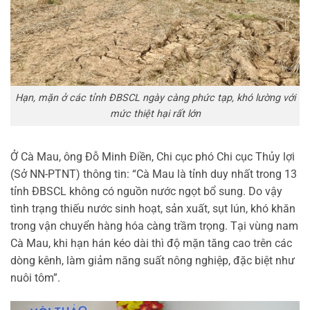
Hạn, mặn ở các tỉnh ĐBSCL ngày càng phức tạp, khó lường với
mức thiệt hại rất lớn
Ở Cà Mau, ông Đỗ Minh Điền, Chi cục phó Chi cục Thủy lợi
(Sở NN-PTNT) thông tin: “Cà Mau là tỉnh duy nhất trong 13
tỉnh ĐBSCL không có nguồn nước ngọt bổ sung. Do vậy
tình trạng thiếu nước sinh hoạt, sản xuất, sụt lún, khó khăn
trong vận chuyển hàng hóa càng trầm trọng. Tại vùng nam
Cà Mau, khi hạn hán kéo dài thì độ mặn tăng cao trên các
dòng kênh, làm giảm năng suất nông nghiệp, đặc biệt như
nuôi tôm”.