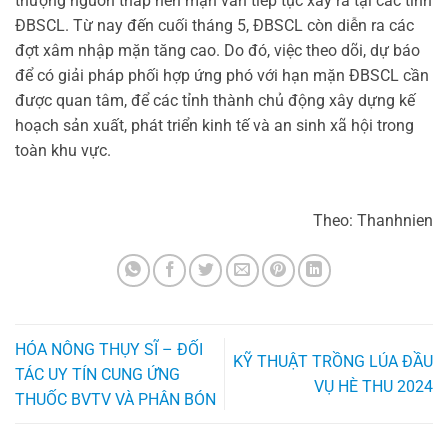
thượng nguồn thấp nên mặn vẫn tiếp tục xảy ra tại các tỉnh
ĐBSCL. Từ nay đến cuối tháng 5, ĐBSCL còn diễn ra các
đợt xâm nhập mặn tăng cao. Do đó, việc theo dõi, dự báo
để có giải pháp phối hợp ứng phó với hạn mặn ĐBSCL cần
được quan tâm, để các tỉnh thành chủ động xây dựng kế
hoạch sản xuất, phát triển kinh tế và an sinh xã hội trong
toàn khu vực.
Theo: Thanhnien
HÓA NÔNG THỤY SĨ – ĐỐI
KỸ THUẬT TRỒNG LÚA ĐẦU
TÁC UY TÍN CUNG ỨNG
VỤ HÈ THU 2024
THUỐC BVTV VÀ PHÂN BÓN