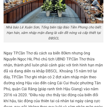
Nhà báo Lê Xuân Sơn, Tổng biên tập Báo Tiền Phong cho biết:
Hạn hán, xâm nhập mặn đang là vấn đề nóng và cấp thiết tại
ĐBSCL
Ngay TP.Cần Thơ dù cách xa biển 80km nhưng ông
Nguyễn Ngọc Hè, Phó chủ tịch UBND TP.Cần Thơ thừa
nhận, thành phố luôn phải cảnh giác với tình hình hạn mặn
đã và đang diễn ra khắp ĐBSCL. Khoảng 15 năm trở lại
đây, TP.Cần Thơ ghi nhận có 2 đợt xâm nhập mặn theo
đường sông Hậu vào đến cảng Cái Cui thuộc phường Tân
Phú, quận Cái Răng (giáp ranh tỉnh Hậu Giang) vào năm
2016 và 2020. “Điều này cho thấy tác động của biến đổi
khí hậu, tác động của thiên tai cả nhân tai ngày càng cực
đoan, gay gắt, không theo quy luật và xâm nhập mặn ngày