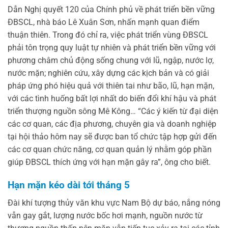
Dẫn Nghị quyết 120 của Chính phủ về phát triển bền vững
ĐBSCL, nhà báo Lê Xuân Sơn, nhấn mạnh quan điểm
thuận thiên. Trong đó chỉ ra, việc phát triển vùng ĐBSCL
phải tôn trọng quy luật tự nhiên và phát triển bền vững với
phương châm chủ động sống chung với lũ, ngập, nước lợ,
nước mặn; nghiên cứu, xây dựng các kịch bản và có giải
pháp ứng phó hiệu quả với thiên tai như bão, lũ, hạn mặn,
với các tình huống bất lợi nhất do biến đổi khí hậu và phát
triển thượng nguồn sông Mê Kông… “Các ý kiến từ đại diện
các cơ quan, các địa phương, chuyên gia và doanh nghiệp
tại hội thảo hôm nay sẽ được ban tổ chức tập hợp gửi đến
các cơ quan chức năng, cơ quan quản lý nhằm góp phần
giúp ĐBSCL thích ứng với hạn mặn gây ra”, ông cho biết.
Hạn mặn kéo dài tới tháng 5
Đài khí tượng thủy văn khu vực Nam Bộ dự báo, nắng nóng
vẫn gay gắt, lượng nước bốc hơi mạnh, nguồn nước từ