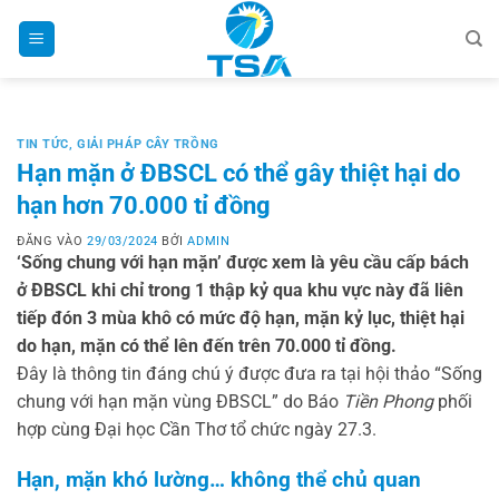
Bỏ
qua
nội
dung
TIN TỨC
,
GIẢI PHÁP CÂY TRỒNG
Hạn mặn ở ĐBSCL có thể gây thiệt hại do
hạn hơn 70.000 tỉ đồng
ĐĂNG VÀO
29/03/2024
BỞI
ADMIN
‘Sống chung với hạn mặn’ được xem là yêu cầu cấp bách
ở ĐBSCL khi chỉ trong 1 thập kỷ qua khu vực này đã liên
tiếp đón 3 mùa khô có mức độ hạn, mặn kỷ lục, thiệt hại
do hạn, mặn có thể lên đến trên 70.000 tỉ đồng.
Đây là thông tin đáng chú ý được đưa ra tại hội thảo “Sống
chung với hạn mặn vùng ĐBSCL” do Báo
Tiền Phong
phối
hợp cùng Đại học Cần Thơ tổ chức ngày 27.3.
Hạn, mặn khó lường… không thể chủ quan