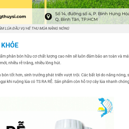
ĂM LÚA ĐẦU VỤ HÈ THU MÙA NẮNG NÓNG
O KHỎE
phẩm phân bón hữu cơ chất lượng cao nên sẽ luôn đảm bảo an toàn và má
mới, nhiều rễ trắng, nhiều lông hút.
 bón tốt hơn, sinh trưởng phát triển vượt trội. Các bất lợi do nắng nóng, 
ngại khi ruộng lúa có TS RA RỄ. Sản phẩm còn hỗ trợ cây lúa nhanh chón