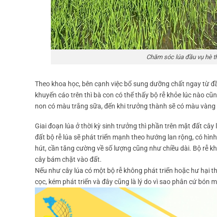
Chăm sóc lúa đầu vụ hè t
Theo khoa học, bên cạnh việc bổ sung dưỡng chất ngay từ đầu
khuyến cáo trên thì bà con có thể thấy bộ rễ khỏe lúc nào cũ
non có màu trắng sữa, đến khi trưởng thành sẽ có màu vàng 
Giai đoạn lúa ở thời kỳ sinh trưởng thì phần trên mặt đất cây 
đất bộ rễ lúa sẽ phát triển mạnh theo hướng lan rộng, có hìn
hút, cần tăng cường về số lượng cũng như chiều dài. Bộ rễ kh
cây bám chặt vào đất.
Nếu như cây lúa có một bộ rễ không phát triển hoặc hư hại th
cọc, kém phát triển và đây cũng là lý do vì sao phân cứ bón m