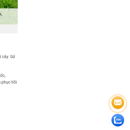
t cây. Sử
sốc,
g phục hồi