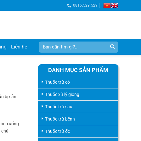
0816.529.529
Tìm
ụng
Liên hệ
kiếm:
DANH MỤC SẢN PHẨM
Thuốc trừ cỏ
Thuốc xử lý giống
ẩn bị sẵn
Thuốc trừ sâu
Thuốc trừ bệnh
 bón xuống
c chú
Thuốc trừ ốc