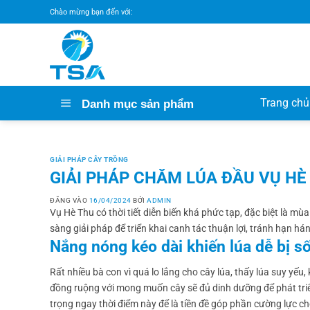
Bỏ
Chào mừng bạn đến với:
qua
nội
dung
Trang chủ
Danh mục sản phẩm
GIẢI PHÁP CÂY TRỒNG
GIẢI PHÁP CHĂM LÚA ĐẦU VỤ H
ĐĂNG VÀO
16/04/2024
BỞI
ADMIN
Vụ Hè Thu có thời tiết diễn biến khá phức tạp, đặc biệt là m
sàng giải pháp để triển khai canh tác thuận lợi, tránh hạn h
Nắng nóng kéo dài khiến lúa dễ bị s
Rất nhiều bà con vì quá lo lắng cho cây lúa, thấy lúa suy y
đồng ruộng với mong muốn cây sẽ đủ dinh dưỡng để phát triển
trọng ngay thời điểm này để là tiền đề góp phần cường lực ch