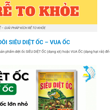
Ễ – GIẢI PHÁP KÍCH RỄ TO KHỎE
ĐÔI SIÊU DIỆT ỐC – VUA ỐC
 sản phẩm diệt ốc SIÊU DIỆT ỐC (dạng xịt) hoặc VUA ỐC (dạng hạt rải) để 