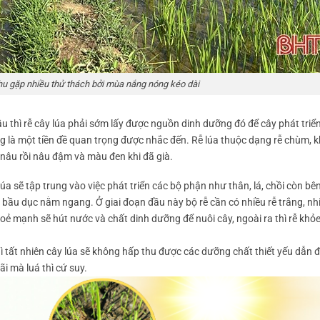
hu gặp nhiều thử thách bởi mùa nắng nóng kéo dài
 thì rễ cây lúa phải sớm lấy được nguồn dinh dưỡng đó để cây phát triể
ng là một tiền đề quan trọng được nhắc đến. Rễ lúa thuộc dạng rễ chùm, k
nâu rồi nâu đậm và màu đen khi đã già.
lúa sẽ tập trung vào việc phát triển các bộ phận như thân, lá, chồi còn b
h bầu dục nằm ngang. Ở giai đoạn đầu này bộ rễ cần có nhiều rễ trắng, nh
oẻ mạnh sẽ hút nước và chất dinh dưỡng để nuôi cây, ngoài ra thì rễ khỏ
ì tất nhiên cây lúa sẽ không hấp thu được các dưỡng chất thiết yếu dẫn đ
ãi mà luá thì cứ suy.