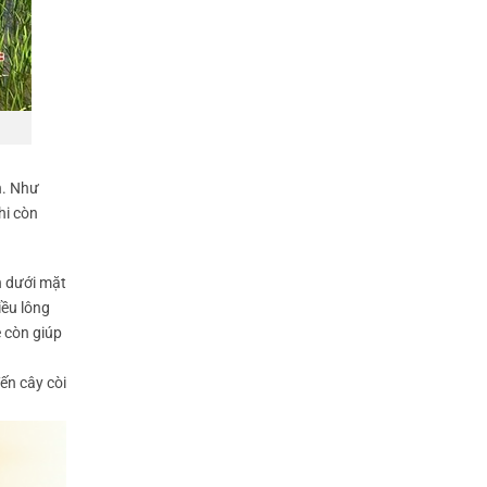
n. Như
hi còn
ên dưới mặt
iều lông
e còn giúp
ến cây còi