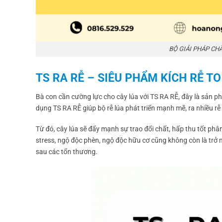
BỘ GIẢI PHÁP CH
TS RA RỄ – SIÊU PHẨM KÍCH RỄ T
Bà con cần cường lực cho cây lúa với TS RA RỄ, đây là sản 
dụng TS RA RỄ giúp bộ rễ lúa phát triển mạnh mẽ, ra nhiều rễ 
Từ đó, cây lúa sẽ đẩy mạnh sự trao đổi chất, hấp thu tốt phân
stress, ngộ độc phèn, ngộ độc hữu cơ cũng không còn là trở 
sau các tổn thương.