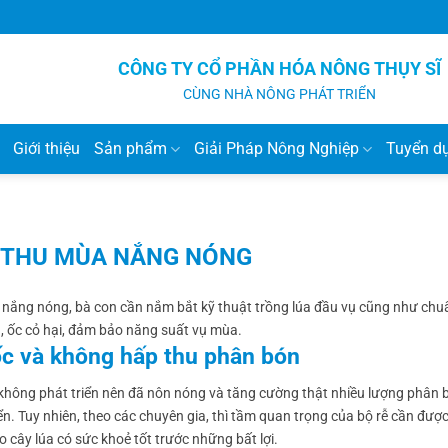
CÔNG TY CỔ PHẦN HÓA NÔNG THỤY SĨ
CÙNG NHÀ NÔNG PHÁT TRIỂN
Giới thiệu
Sản phẩm
Giải Pháp Nông Nghiệp
Tuyển d
È THU MÙA NẮNG NÓNG
ùa nắng nóng, bà con cần nắm bắt kỹ thuật trồng lúa đầu vụ cũng như chu
án, ốc cỏ hại, đảm bảo năng suất vụ mùa.
ốc và không hấp thu phân bón
ếu, không phát triển nên đã nôn nóng và tăng cường thật nhiều lượng phân
. Tuy nhiên, theo các chuyên gia, thì tầm quan trọng của bộ rễ cần đượ
o cây lúa có sức khoẻ tốt trước những bất lợi.