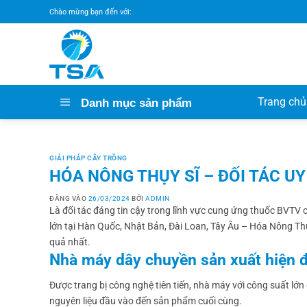
Bỏ
Chào mừng bạn đến với:
qua
nội
dung
Trang chủ
Danh mục sản phẩm
GIẢI PHÁP CÂY TRỒNG
HÓA NÔNG THỤY SĨ – ĐỐI TÁC U
ĐĂNG VÀO
26/03/2024
BỞI
ADMIN
Là đối tác đáng tin cậy trong lĩnh vực cung ứng thuốc BVTV 
lớn tại Hàn Quốc, Nhật Bản, Đài Loan, Tây Âu – Hóa Nông T
quả nhất.
Nhà máy dây chuyền sản xuất hiện đ
Được trang bị công nghệ tiên tiến, nhà máy với công suất lớ
nguyên liệu đầu vào đến sản phẩm cuối cùng.