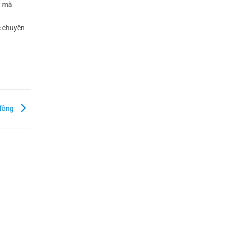
t mà
c chuyên
 đồng