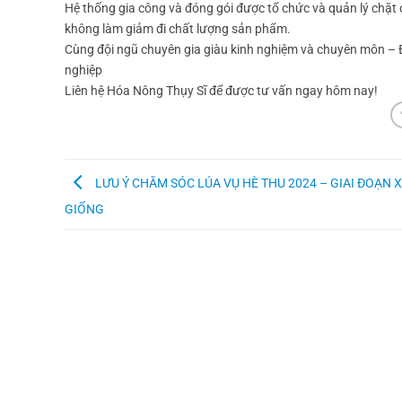
Hệ thống gia công và đóng gói được tổ chức và quản lý chặt
không làm giảm đi chất lượng sản phẩm.
Cùng đội ngũ chuyên gia giàu kinh nghiệm và chuyên môn – Độ
nghiệp
Liên hệ Hóa Nông Thụy Sĩ để được tư vấn ngay hôm nay!
LƯU Ý CHĂM SÓC LÚA VỤ HÈ THU 2024 – GIAI ĐOẠN
GIỐNG
HỖ TRỢ KHÁCH HÀNG