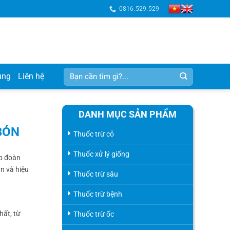
0816.529.529
Tìm
ụng
Liên hệ
kiếm:
DANH MỤC SẢN PHẨM
BÓN
Thuốc trừ cỏ
Thuốc xử lý giống
ập đoàn
n và hiệu
Thuốc trừ sâu
Thuốc trừ bệnh
hất, từ
Thuốc trừ ốc