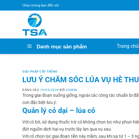
Bỏ
Chào mừng bạn đến với:
qua
nội
dung
Trang chủ
Danh mục sản phẩm
GIẢI PHÁP CÂY TRỒNG
LƯU Ý CHĂM SÓC LÚA VỤ HÈ THU
ĐĂNG VÀO
14/03/2024
BỞI
ADMIN
Trong giai đoạn xuống giống, ngoài các công tác chuẩn bị đất,
con đặc biệt lưu ý:
Quản lý cỏ dại – lúa cỏ
Với cỏ bờ, sử dụng thuốc trừ cỏ không chọn lọc như phun h
đứt nguồn dịch hại vụ trước lây lan qua vụ sau.
Với cỏ chọn lọc giai đoạn tiền nảy mầm, sau khi sạ từ 1 – 3 