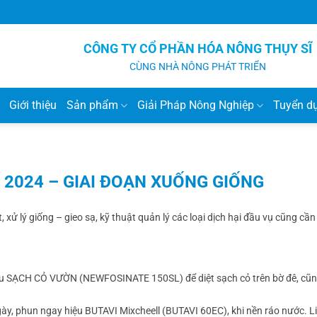
CÔNG TY CỔ PHẦN HÓA NÔNG THỤY SĨ
CÙNG NHÀ NÔNG PHÁT TRIỂN
Giới thiệu
Sản phẩm
Giải Pháp Nông Nghiệp
Tuyển d
 2024 – GIAI ĐOẠN XUỐNG GIỐNG
 xử lý giống – gieo sạ, kỹ thuật quản lý các loại dịch hại đầu vụ cũng cầ
iệu SẠCH CỎ VƯỜN (NEWFOSINATE 150SL) để diệt sạch cỏ trên bờ đê, cũn
ngày, phun ngay hiệu BUTAVI Mixcheell (BUTAVI 60EC), khi nền ráo nước. L