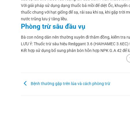
Với giải pháp sử dụng dạng thuốc bả mồi để diệt Ốc, khuyến
thuốc chung với hạt giống để sạ, rải sau khi sạ, khi gặp trời 
nước trũng lưu ý tăng liều.
Phòng trừ sâu đầu vụ
Bà con nông dân nên thường xuyên đi thăm đồng, kiểm tra ruộn
LƯU Ý: Thuốc trừ sâu hiệu Redggant 3.6 (HAIHAMEC 3.6EC
Kết hợp sử dụng bổ sung phân bón hỗn hợp NPK G.A 42 để l
Bệnh thường gặp trên lúa và cách phòng trừ