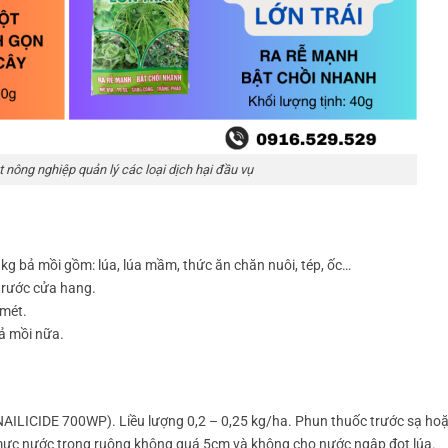
 nông nghiệp quản lý các loại dịch hại đầu vụ
g bả mồi gồm: lúa, lúa mầm, thức ăn chăn nuôi, tép, ốc…
 trước cửa hang.
 mét.
bả mồi nữa.
NAILICIDE 700WP). Liều lượng 0,2 – 0,25 kg/ha. Phun thuốc trước sạ ho
i mực nước trong ruộng không quá 5cm và không cho nước ngập đọt lúa.