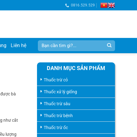
0816.529.529
Tìm
ụng
Liên hệ
kiếm:
DANH MỤC SẢN PHẨM
Thuốc trừ cỏ
Thuốc xử lý giống
n được bà
Thuốc trừ sâu
Thuốc trừ bệnh
g như cắt
Thuốc trừ ốc
iều lượng