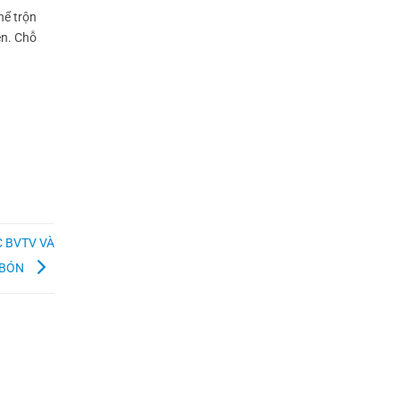
hể trộn
ên. Chỗ
C BVTV VÀ
 BÓN