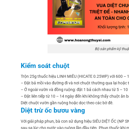
Bộ sản phẩm kỹ thuật
Kiểm soát chuột
Trộn 25g thuốc hiệu LINH MIÊU (HICATE 0.25WP) với 600 – 1k
– Đặt bả mồi vào đường đi và nơi chuột thường qua lại hoặc
– Ở ngoài vườn và đồng ruộng: đặt 1 bả cách nhau từ 5 – 10
– Đặt liên tiếp từ 10 – 14 ngày đến khi không thấy chuột ăn 
Diệt chuột vườn gần ruộng hoặc dọc theo các bờ đê.
Diệt trừ ốc bươu vàng
Với giải pháp phun, bà con sử dụng hiệu SIÊU DIỆT ỐC (NP S
sau sạ lúc cho nước vào ruộng lần đầu tiên. Phun thuốc kh