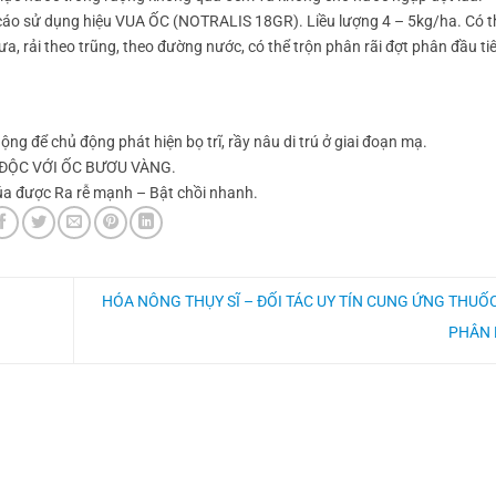
 cáo sử dụng hiệu VUA ỐC (NOTRALIS 18GR). Liều lượng 4 – 5kg/ha. Có t
mưa, rải theo trũng, theo đường nước, có thể trộn phân rãi đợt phân đầu ti
g để chủ động phát hiện bọ trĩ, rầy nâu di trú ở giai đoạn mạ.
) ĐỘC VỚI ỐC BƯƠU VÀNG.
úa được Ra rễ mạnh – Bật chồi nhanh.
HÓA NÔNG THỤY SĨ – ĐỐI TÁC UY TÍN CUNG ỨNG THUỐ
PHÂN