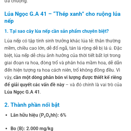
ưa chuộng.
Lúa Ngọc G.A 41 – “Thép xanh” cho ruộng lúa
nếp
1. Tại sao cây lúa nếp cần sản phẩm chuyên biệt?
Lúa nếp có tập tính sinh trưởng khác lúa tẻ: thân thường
mềm, chiều cao lớn, dễ đổ ngã, tán lá rộng dễ bị lá ú. Đặc
biệt, lúa nếp dễ chịu ảnh hưởng của thời tiết bất lợi trong
giai đoạn ra hoa, đòng trổ và phân hóa mầm hoa, dễ dẫn
đến hiện tượng ra hoa cách niên, trổ không đồng đều. Vì
vậy,
cần một dòng phân bón vi lượng được thiết kế riêng
để giải quyết các vấn đề này
– và đó chính là vai trò của
Lúa Ngọc G.A 41
.
2. Thành phần nổi bật
Lân hữu hiệu (P₂O₅hh): 6%
Bo (B): 2.000 mg/kg