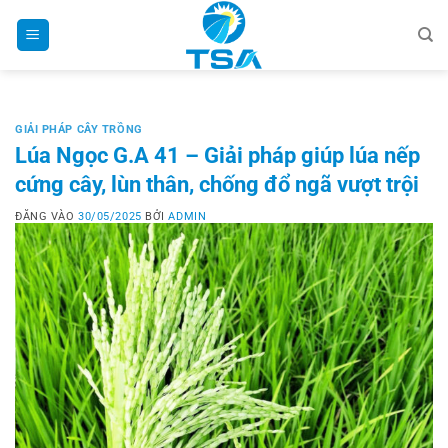
Bỏ
qua
nội
dung
GIẢI PHÁP CÂY TRỒNG
Lúa Ngọc G.A 41 – Giải pháp giúp lúa nếp
cứng cây, lùn thân, chống đổ ngã vượt trội
ĐĂNG VÀO
30/05/2025
BỞI
ADMIN