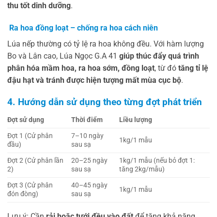
thu tốt dinh dưỡng
.
Ra hoa đồng loạt – chống ra hoa cách niên
Lúa nếp thường có tỷ lệ ra hoa không đều. Với hàm lượng
Bo và Lân cao, Lúa Ngọc G.A 41
giúp thúc đẩy quá trình
phân hóa mầm hoa, ra hoa sớm, đồng loạt
, từ đó
tăng tỉ lệ
đậu hạt và tránh được hiện tượng mất mùa cục bộ
.
4. Hướng dẫn sử dụng theo từng đợt phát triển
Đợt sử dụng
Thời điểm
Liều lượng
Đợt 1 (Cử phân
7–10 ngày
1kg/1 mẫu
đầu)
sau sạ
Đợt 2 (Cử phân lần
20–25 ngày
1kg/1 mẫu (nếu bỏ đợt 1:
2)
sau sạ
tăng 2kg/mẫu)
Đợt 3 (Cử phân
40–45 ngày
1kg/1 mẫu
đón đòng)
sau sạ
Lưu ý: Cần
rải hoặc tưới đều vào đất
để tăng khả năng