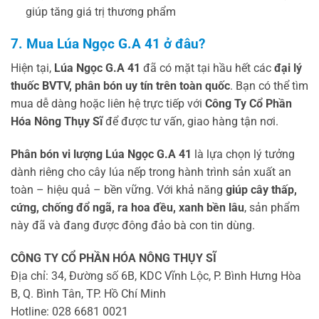
giúp tăng giá trị thương phẩm
7. Mua Lúa Ngọc G.A 41 ở đâu?
Hiện tại,
Lúa Ngọc G.A 41
đã có mặt tại hầu hết các
đại lý
thuốc BVTV, phân bón uy tín trên toàn quốc
. Bạn có thể tìm
mua dễ dàng hoặc liên hệ trực tiếp với
Công Ty Cổ Phần
Hóa Nông Thụy Sĩ
để được tư vấn, giao hàng tận nơi.
Phân bón vi lượng Lúa Ngọc G.A 41
là lựa chọn lý tưởng
dành riêng cho cây lúa nếp trong hành trình sản xuất an
toàn – hiệu quả – bền vững. Với khả năng
giúp cây thấp,
cứng, chống đổ ngã, ra hoa đều, xanh bền lâu
, sản phẩm
này đã và đang được đông đảo bà con tin dùng.
CÔNG TY CỔ PHẦN HÓA NÔNG THỤY SĨ
Địa chỉ: 34, Đường số 6B, KDC Vĩnh Lộc, P. Bình Hưng Hòa
B, Q. Bình Tân, TP. Hồ Chí Minh
Hotline: 028 6681 0021