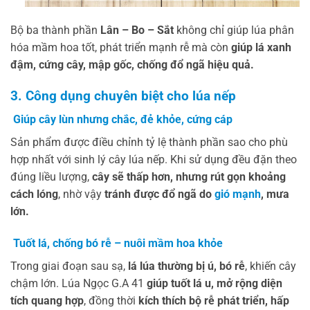
Bộ ba thành phần
Lân – Bo – Sắt
không chỉ giúp lúa phân
hóa mầm hoa tốt, phát triển mạnh rễ mà còn
giúp lá xanh
đậm, cứng cây, mập gốc, chống đổ ngã hiệu quả.
3. Công dụng chuyên biệt cho lúa nếp
Giúp cây lùn nhưng chắc, đẻ khỏe, cứng cáp
Sản phẩm được điều chỉnh tỷ lệ thành phần sao cho phù
hợp nhất với sinh lý cây lúa nếp. Khi sử dụng đều đặn theo
đúng liều lượng,
cây sẽ thấp hơn, nhưng rút gọn khoảng
cách lóng
, nhờ vậy
tránh được đổ ngã do
gió mạnh
, mưa
lớn.
Tuốt lá, chống bó rễ – nuôi mầm hoa khỏe
Trong giai đoạn sau sạ,
lá lúa thường bị ú, bó rễ
, khiến cây
chậm lớn. Lúa Ngọc G.A 41
giúp tuốt lá u, mở rộng diện
tích quang hợp
, đồng thời
kích thích bộ rễ phát triển, hấp