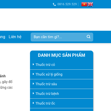
0816.529.529
Tìm
ụng
Liên hệ
kiếm:
DANH MỤC SẢN PHẨM
Thuốc trừ cỏ
Thuốc xử lý giống
ảnh
, gãy đổ
Thuốc trừ sâu
vững các
Thuốc trừ bệnh
Thuốc trừ ốc