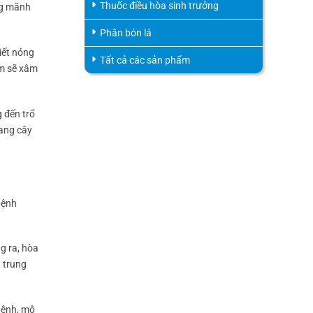
Thuốc điều hòa sinh trưởng
ng mãnh
Phân bón lá
iết nóng
Tất cả các sản phẩm
ấm sẽ xâm
 đến trổ
sang cây
bệnh
g ra, hòa
 trung
 bệnh, mô