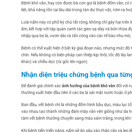
Bệnh khô vằn, hay còn được bà con gọi là bệnh đốm vằn, có 
liệt, khả năng tồn tại lâu dài trong tàn dư thực vật, rơm rạ
Loài nấm này có phổ ký chủ rất rộng, không chỉ gây hại trên l
ẩm, kết hợp với tập quán canh tác gieo sạ dày và bón thừa 
nhập qua bẹ lá, vươn dài và tấn công vào các tế bào nhu mô,
Bệnh có thể xuất hiện ở bất kỳ giai đoạn nào, nhưng mức độ 
chín. Nếu không có biện pháp can thiệp kịp thời, tốc độ lây 
khác) và chiều dọc (từ gốc lên ngọn).
Nhận diện triệu chứng bệnh qua từn
Để đánh giá chính xác
ảnh hưởng của bệnh khô vằn
đối với r
thường xuất hiện đầu tiên ở các bẹ lá sát mặt nước hoặc ở p
Ban đầu, vết bệnh chỉ là những đốm hình bầu dục, màu lục tố
vào nhau tạo thành những đám mây vằn vện giống như da hổ h
tâm vết bệnh thường chuyển sang màu xám trắng, trong khi
Khi bệnh tiến triển nặng, nấm sẽ ăn sâu vào thân cây và leo lê