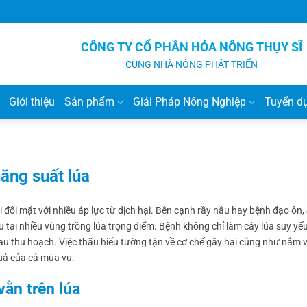
CÔNG TY CỔ PHẦN HÓA NÔNG THỤY SĨ
CÙNG NHÀ NÔNG PHÁT TRIỂN
Giới thiệu
Sản phẩm
Giải Pháp Nông Nghiệp
Tuyển d
ăng suất lúa
đối mặt với nhiều áp lực từ dịch hại. Bên cạnh rầy nâu hay bệnh đạo ôn,
 tại nhiều vùng trồng lúa trọng điểm. Bệnh không chỉ làm cây lúa suy yếu
u thu hoạch. Việc thấu hiểu tường tận về cơ chế gây hại cũng như nắm 
quả của cả mùa vụ.
ằn trên lúa