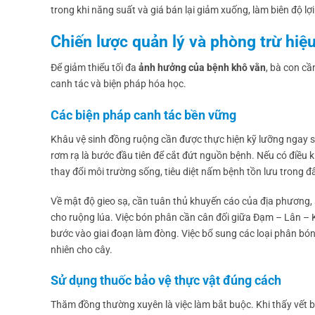
trong khi năng suất và giá bán lại giảm xuống, làm biên độ lợ
Chiến lược quản lý và phòng trừ hiệ
Để giảm thiểu tối đa
ảnh hưởng của bệnh khô vằn
, bà con cầ
canh tác và biện pháp hóa học.
Các biện pháp canh tác bền vững
Khâu vệ sinh đồng ruộng cần được thực hiện kỹ lưỡng ngay sa
rơm rạ là bước đầu tiên để cắt đứt nguồn bệnh. Nếu có điều k
thay đổi môi trường sống, tiêu diệt nấm bệnh tồn lưu trong đấ
Về mật độ gieo sạ, cần tuân thủ khuyến cáo của địa phương,
cho ruộng lúa. Việc bón phân cần cân đối giữa Đạm – Lân – K
bước vào giai đoạn làm đòng. Việc bổ sung các loại phân bón
nhiên cho cây.
Sử dụng thuốc bảo vệ thực vật đúng cách
Thăm đồng thường xuyên là việc làm bắt buộc. Khi thấy vết 