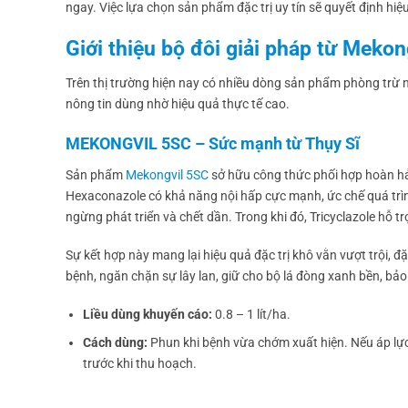
ngay. Việc lựa chọn sản phẩm đặc trị uy tín sẽ quyết định hiệ
Giới thiệu bộ đôi giải pháp từ Meko
Trên thị trường hiện nay có nhiều dòng sản phẩm phòng trừ n
nông tin dùng nhờ hiệu quả thực tế cao.
MEKONGVIL 5SC – Sức mạnh từ Thụy Sĩ
Sản phẩm
Mekongvil 5SC
sở hữu công thức phối hợp hoàn hảo
Hexaconazole có khả năng nội hấp cực mạnh, ức chế quá trì
ngừng phát triển và chết dần. Trong khi đó, Tricyclazole hỗ tr
Sự kết hợp này mang lại hiệu quả đặc trị khô vằn vượt trội, đ
bệnh, ngăn chặn sự lây lan, giữ cho bộ lá đòng xanh bền, bả
Liều dùng khuyến cáo:
0.8 – 1 lít/ha.
Cách dùng:
Phun khi bệnh vừa chớm xuất hiện. Nếu áp lực 
trước khi thu hoạch.