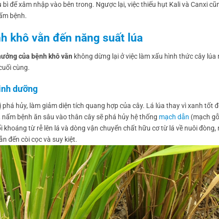
bì để xâm nhập vào bên trong. Ngược lại, việc thiếu hụt Kali và Canxi cũ
nấm bệnh.
nh khô vằn đến năng suất lúa
hưởng của bệnh khô vằn
không dừng lại ở việc làm xấu hình thức cây lúa
cuối cùng.
inh dưỡng
bị phá hủy, làm giảm diện tích quang hợp của cây. Lá lúa thay vì xanh tốt 
ơn, nấm bệnh ăn sâu vào thân cây sẽ phá hủy hệ thống
mạch dẫn
(mạch gỗ
 khoáng từ rễ lên lá và dòng vận chuyển chất hữu cơ từ lá về nuôi đòng, 
ẫn đến còi cọc và suy kiệt.