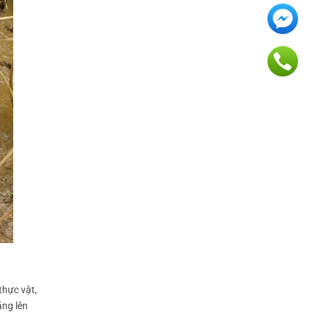
thực vật,
ăng lên