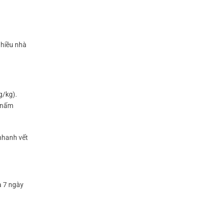
nhiều nhà
g/kg).
m nấm
 nhanh vết
à 7 ngày