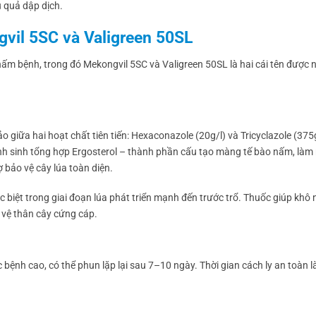
u quả dập dịch.
ngvil 5SC và Valigreen 50SL
ấm bệnh, trong đó Mekongvil 5SC và Valigreen 50SL là hai cái tên được 
 giữa hai hoạt chất tiên tiến: Hexaconazole (20g/l) và Tricyclazole (375
nh sinh tổng hợp Ergosterol – thành phần cấu tạo màng tế bào nấm, là
ợ bảo vệ cây lúa toàn diện.
ặc biệt trong giai đoạn lúa phát triển mạnh đến trước trổ. Thuốc giúp khô
o vệ thân cây cứng cáp.
bệnh cao, có thể phun lặp lại sau 7–10 ngày. Thời gian cách ly an toàn l