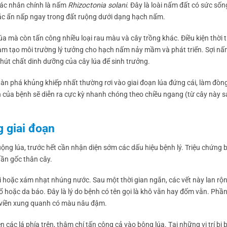
tác nhân chính là nấm
Rhizoctonia solani
. Đây là loài nấm đất có sức số
 hoặc ẩn nấp ngay trong đất ruộng dưới dạng hạch nấm.
úa mà còn tấn công nhiều loại rau màu và cây trồng khác. Điều kiện thời t
đạm tạo môi trường lý tưởng cho hạch nấm nảy mầm và phát triển. Sợi n
 hút chất dinh dưỡng của cây lúa để sinh trưởng.
tàn phá khủng khiếp nhất thường rơi vào giai đoạn lúa đứng cái, làm đòng
lan của bệnh sẽ diễn ra cực kỳ nhanh chóng theo chiều ngang (từ cây này 
g giai đoạn
uộng lúa, trước hết cần nhận diện sớm các dấu hiệu bệnh lý. Triệu chứng 
hần gốc thân cây.
i hoặc xám nhạt nhúng nước. Sau một thời gian ngắn, các vết này lan rộn
oặc da báo. Đây là lý do bệnh có tên gọi là khô vằn hay đốm vằn. Phần
 viền xung quanh có màu nâu đậm.
n các lá phía trên, thậm chí tấn công cả vào bông lúa. Tại những vị trí bị