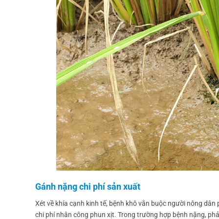
Gánh nặng chi phí sản xuất
Xét về khía cạnh kinh tế, bệnh khô vằn buộc người nông dân p
chi phí nhân công phun xịt. Trong trường hợp bệnh nặng, phải 