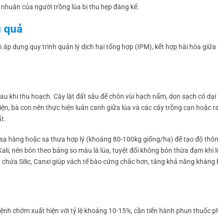
i nhuận của người trồng lúa bị thu hẹp đáng kể.
u quả
n áp dụng quy trình quản lý dịch hại tổng hợp (IPM), kết hợp hài hòa giữa
u khi thu hoạch. Cày lật đất sâu để chôn vùi hạch nấm, dọn sạch cỏ dại
iện, bà con nên thực hiện luân canh giữa lúa và các cây trồng cạn hoặc 
t.
 sạ hàng hoặc sạ thưa hợp lý (khoảng 80-100kg giống/ha) để tạo độ thô
ali, nên bón theo bảng so màu lá lúa, tuyệt đối không bón thừa đạm khi 
 chứa Silic, Canxi giúp vách tế bào cứng chắc hơn, tăng khả năng kháng
bệnh chớm xuất hiện với tỷ lệ khoảng 10-15%, cần tiến hành phun thuốc p