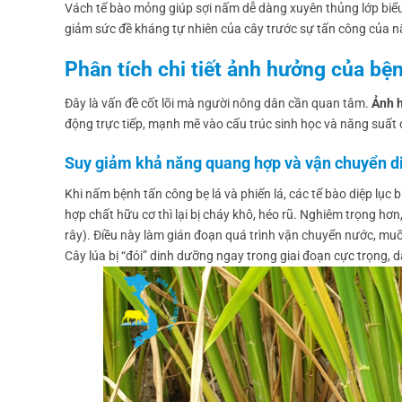
Vách tế bào mỏng giúp sợi nấm dễ dàng xuyên thủng lớp biểu 
giảm sức đề kháng tự nhiên của cây trước sự tấn công của 
Phân tích chi tiết ảnh hưởng của bệ
Đây là vấn đề cốt lõi mà người nông dân cần quan tâm.
Ảnh 
động trực tiếp, mạnh mẽ vào cấu trúc sinh học và năng suất 
Suy giảm khả năng quang hợp và vận chuyển d
Khi nấm bệnh tấn công bẹ lá và phiến lá, các tế bào diệp lục 
hợp chất hữu cơ thì lại bị cháy khô, héo rũ. Nghiêm trọng h
rây). Điều này làm gián đoạn quá trình vận chuyển nước, muối
Cây lúa bị “đói” dinh dưỡng ngay trong giai đoạn cực trọng, d