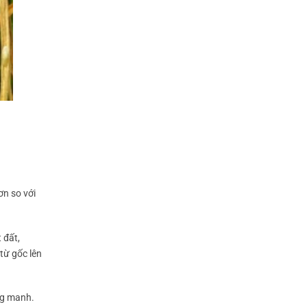
ơn so với
 đất,
từ gốc lên
ng manh.