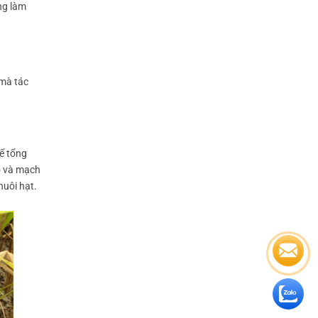
ng làm
 mà tác
để tổng
 và mạch
nuôi hạt.