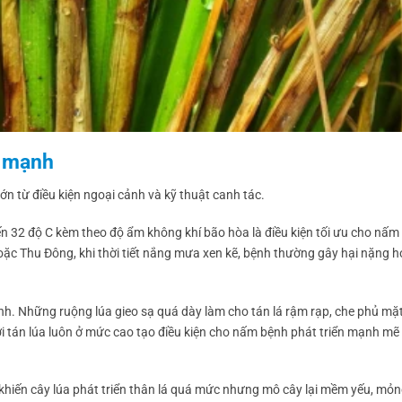
t mạnh
lớn từ điều kiện ngoại cảnh và kỹ thuật canh tác.
 đến 32 độ C kèm theo độ ẩm không khí bão hòa là điều kiện tối ưu cho nấm
hoặc Thu Đông, khi thời tiết nắng mưa xen kẽ, bệnh thường gây hại nặng h
h. Những ruộng lúa gieo sạ quá dày làm cho tán lá rậm rạp, che phủ mặt
i tán lúa luôn ở mức cao tạo điều kiện cho nấm bệnh phát triển mạnh mẽ 
, khiến cây lúa phát triển thân lá quá mức nhưng mô cây lại mềm yếu, mỏ