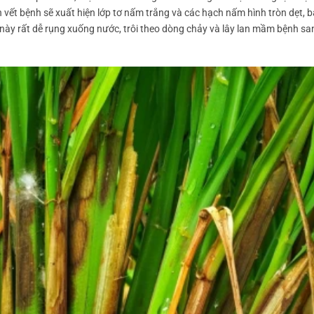
n vết bệnh sẽ xuất hiện lớp tơ nấm trắng và các hạch nấm hình tròn dẹt, 
y rất dễ rụng xuống nước, trôi theo dòng chảy và lây lan mầm bệnh sa