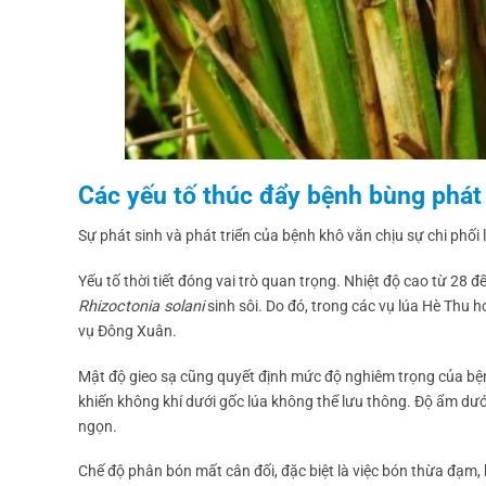
Các yếu tố thúc đẩy bệnh bùng phá
Sự phát sinh và phát triển của bệnh khô vằn chịu sự chi phối 
Yếu tố thời tiết đóng vai trò quan trọng. Nhiệt độ cao từ 28
Rhizoctonia solani
sinh sôi. Do đó, trong các vụ lúa Hè Thu 
vụ Đông Xuân.
Mật độ gieo sạ cũng quyết định mức độ nghiêm trọng của bện
khiến không khí dưới gốc lúa không thể lưu thông. Độ ẩm dướ
ngọn.
Chế độ phân bón mất cân đối, đặc biệt là việc bón thừa đạm