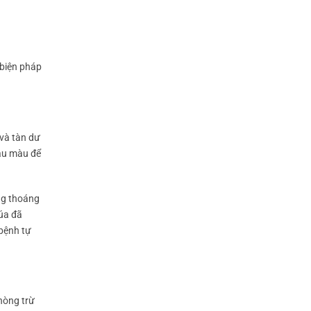
 biện pháp
 và tàn dư
rau màu để
ng thoáng
lúa đã
 bệnh tự
hòng trừ