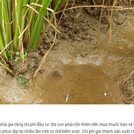
hải gia tăng chi phí đầu tư. Bà con phải tốn thêm tiền mua thuốc bảo vệ 
phun lặp lại nhiều lần mới có thể kiểm soát. Chi phí giá thành sản xuất t