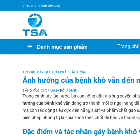
Bỏ
Chào mừng bạn đến với:
qua
nội
dung
Trang chủ
Danh mục sản phẩm
TIN TỨC
,
CÂY LÚA
,
GIẢI PHÁP CÂY TRỒNG
Ảnh hưởng của bệnh khô vằn đến n
ĐĂNG VÀO
13/01/2026
BỞI
ADMIN
Trong canh tác lúa nước, bà con nông dân thường xuyên phải 
hưởng của bệnh khô vằn
đang trở thành mối lo ngại hàng đầu
mà còn tác động tiêu cực đến năng suất và phẩm chất gạo sa
biện pháp phòng trị là chìa khóa then chốt để bảo vệ thành 
Đặc điểm và tác nhân gây bệnh khô v