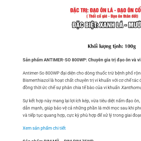
Sản phẩm ANTIMER-SO 800WP: Chuyên gia trị đạo ôn và vi
Antimer-So 800WP đại diện cho dòng thuốc trừ bệnh phổ rộng 
Bismerthiazol là hoạt chất chuyên trị vi khuẩn với cơ chế tá
đồng thời ức chế sự phân chia tế bào của vi khuẩn
Xanthomo
Sự kết hợp này mang lại lợi ích kép, vừa tiêu diệt nấm đạo ôn
dẫn mạnh, giúp bảo vệ cả những phần lá mới mọc sau khi ph
và tiếp tục quang hợp, cực kỳ phù hợp để xử lý trong giai đ
Xem sản phẩm chi tiết