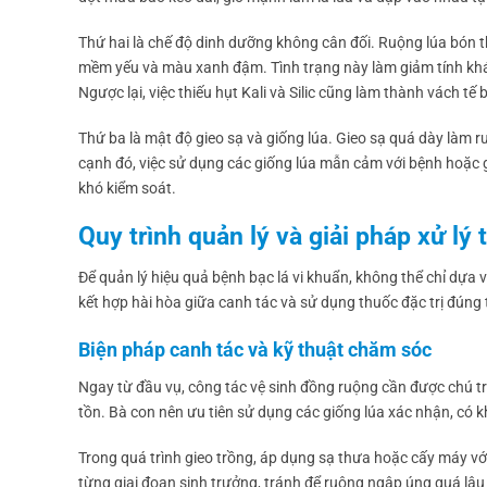
Thứ hai là chế độ dinh dưỡng không cân đối. Ruộng lúa bón
mềm yếu và màu xanh đậm. Tình trạng này làm giảm tính khán
Ngược lại, việc thiếu hụt Kali và Silic cũng làm thành vách tế
Thứ ba là mật độ gieo sạ và giống lúa. Gieo sạ quá dày làm r
cạnh đó, việc sử dụng các giống lúa mẫn cảm với bệnh hoặc g
khó kiểm soát.
Quy trình quản lý và giải pháp xử lý
Để quản lý hiệu quả bệnh bạc lá vi khuẩn, không thể chỉ dựa 
kết hợp hài hòa giữa canh tác và sử dụng thuốc đặc trị đúng 
Biện pháp canh tác và kỹ thuật chăm sóc
Ngay từ đầu vụ, công tác vệ sinh đồng ruộng cần được chú trọn
tồn. Bà con nên ưu tiên sử dụng các giống lúa xác nhận, có 
Trong quá trình gieo trồng, áp dụng sạ thưa hoặc cấy máy vớ
từng giai đoạn sinh trưởng, tránh để ruộng ngập úng quá lâu