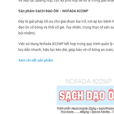
và tiếp tục quang hợp, cực kỳ phù hợp để xử lý trong giai đ
Sản phẩm SẠCH ĐẠO ÔN – NOFADA 822WP
Đây là giải pháp tối ưu cho giai đoạn lúa trổ, nơi áp lực bện
đạo ôn cổ bông và thối cổ gié. Tuy nhiên, trong thực tế sản x
bội nhiễm).
Việc sử dụng Nofada 822WP kết hợp trong quy trình quản lý d
lưu dẫn nhanh, hiệu lực kéo dài, giúp bảo vệ cổ bông an toàn,
Xem chi tiết sản phẩm