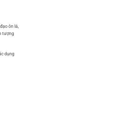
đạo ôn lá,
ện tượng
tác dụng