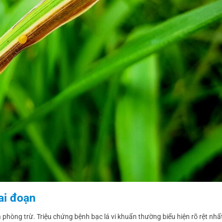
ai đoạn
 phòng trừ. Triệu chứng bệnh bạc lá vi khuẩn thường biểu hiện rõ rệt nhấ