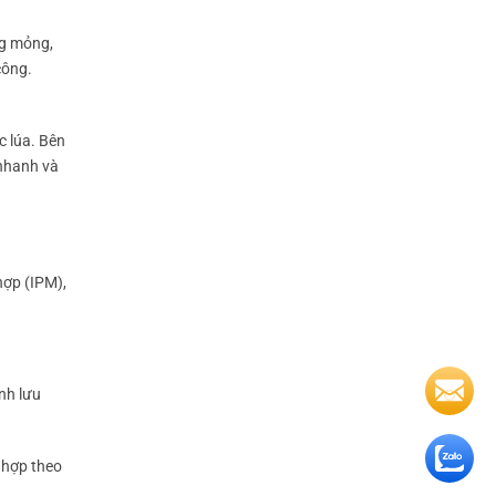
ng mỏng,
công.
c lúa. Bên
 nhanh và
hợp (IPM),
ệnh lưu
 hợp theo