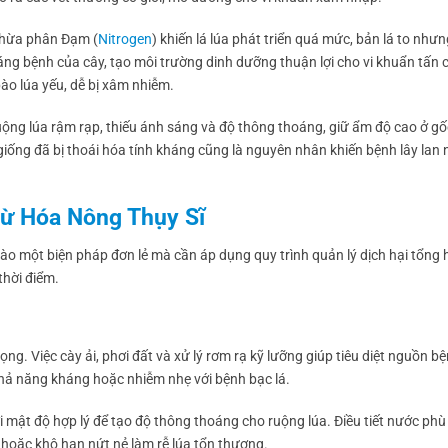
 thừa phân Đạm (
Nitrogen
) khiến lá lúa phát triển quá mức, bản lá to như
g bệnh của cây, tạo môi trường dinh dưỡng thuận lợi cho vi khuẩn tấn 
 bào lúa yếu, dễ bị xâm nhiễm.
uộng lúa rậm rạp, thiếu ánh sáng và độ thông thoáng, giữ ẩm độ cao ở gố
iống đã bị thoái hóa tính kháng cũng là nguyên nhân khiến bệnh lây lan
 từ Hóa Nông Thụy Sĩ
vào một biện pháp đơn lẻ mà cần áp dụng quy trình quản lý dịch hại tổng 
thời điểm.
g. Việc cày ải, phơi đất và xử lý rơm rạ kỹ lưỡng giúp tiêu diệt nguồn b
khả năng kháng hoặc nhiễm nhẹ với bệnh bạc lá.
i mật độ hợp lý để tạo độ thông thoáng cho ruộng lúa. Điều tiết nước phù
 hoặc khô hạn nứt nẻ làm rễ lúa tổn thương.