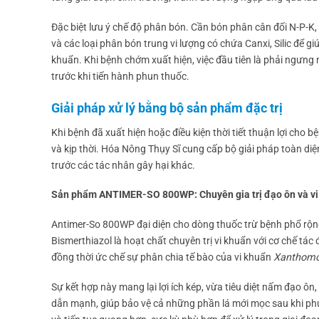
Đặc biệt lưu ý chế độ phân bón. Cần bón phân cân đối N-P-K,
và các loại phân bón trung vi lượng có chứa Canxi, Silic để 
khuẩn. Khi bệnh chớm xuất hiện, việc đầu tiên là phải ngưng
trước khi tiến hành phun thuốc.
Giải pháp xử lý bằng bộ sản phẩm đặc trị
Khi bệnh đã xuất hiện hoặc điều kiện thời tiết thuận lợi cho b
và kịp thời. Hóa Nông Thụy Sĩ cung cấp bộ giải pháp toàn diệ
trước các tác nhân gây hại khác.
Sản phẩm ANTIMER-SO 800WP: Chuyên gia trị đạo ôn và vi
Antimer-So 800WP đại diện cho dòng thuốc trừ bệnh phổ rộng 
Bismerthiazol là hoạt chất chuyên trị vi khuẩn với cơ chế tá
đồng thời ức chế sự phân chia tế bào của vi khuẩn
Xanthomo
Sự kết hợp này mang lại lợi ích kép, vừa tiêu diệt nấm đạo ôn
dẫn mạnh, giúp bảo vệ cả những phần lá mới mọc sau khi ph