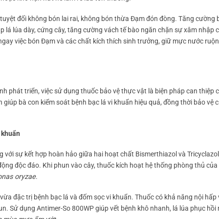
 tuyệt đối không bón lai rai, không bón thừa Đạm đón đòng. Tăng cường 
giúp lá lúa dày, cứng cây, tăng cường vách tế bào ngăn chặn sự xâm nhập c
 ngay việc bón Đạm và các chất kích thích sinh trưởng, giữ mực nước ruộ
ệnh phát triển, việc sử dụng thuốc bảo vệ thực vật là biện pháp can thiệp c
n giúp bà con kiểm soát bệnh bạc lá vi khuẩn hiệu quả, đồng thời bảo vệ c
 khuẩn
với sự kết hợp hoàn hảo giữa hai hoạt chất Bismerthiazol và Tricyclazol
c động độc đáo. Khi phun vào cây, thuốc kích hoạt hệ thống phòng thủ của 
nas oryzae
.
, vừa đặc trị bệnh bạc lá và đốm sọc vi khuẩn. Thuốc có khả năng nội hấp 
un. Sử dụng Antimer-So 800WP giúp vết bệnh khô nhanh, lá lúa phục hồ