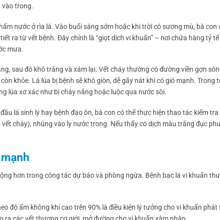
n vào trong.
thấm nước ở rìa lá. Vào buổi sáng sớm hoặc khi trời có sương mù, bà con 
t ra từ vết bệnh. Đây chính là “giọt dịch vi khuẩn” – nơi chứa hàng tỷ tế
ước mưa.
àng, sau đó khô trắng và xám lại. Vết cháy thường có đường viền gợn só
òn khỏe. Lá lúa bị bệnh sẽ khô giòn, dễ gãy nát khi có gió mạnh. Trong 
ộng lúa xơ xác như bị cháy nắng hoặc luộc qua nước sôi.
 đầu lá sinh lý hay bệnh đạo ôn, bà con có thể thực hiện thao tác kiểm tr
 vết cháy), nhúng vào ly nước trong. Nếu thấy có dịch màu trắng đục phu
t mạnh
 động hơn trong công tác dự báo và phòng ngừa. Bệnh bạc lá vi khuẩn t
theo độ ẩm không khí cao trên 90% là điều kiện lý tưởng cho vi khuẩn phát 
o ra các vết thương cơ giới, mở đường cho vi khuẩn xâm nhập.