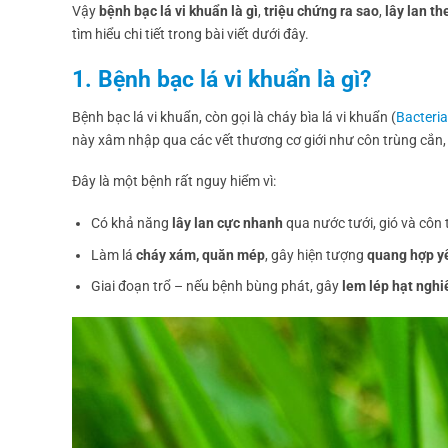
Vậy
bệnh bạc lá vi khuẩn là gì
,
triệu chứng ra sao
,
lây lan t
tìm hiểu chi tiết trong bài viết dưới đây.
1. Bệnh bạc lá vi khuẩn là gì?
Bệnh bạc lá vi khuẩn, còn gọi là cháy bìa lá vi khuẩn (
Bacteria
này xâm nhập qua các vết thương cơ giới như côn trùng cắn
Đây là một bệnh rất nguy hiểm vì:
Có khả năng
lây lan cực nhanh
qua nước tưới, gió và côn 
Làm lá
cháy xám, quăn mép
, gây hiện tượng
quang hợp y
Giai đoạn trổ – nếu bệnh bùng phát, gây
lem lép hạt nghi