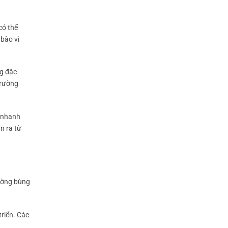
có thể
 bào vi
ng đặc
trường
a nhanh
n ra từ
hường bùng
triển. Các