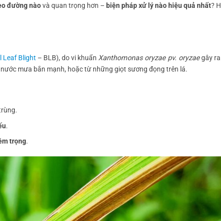
heo đường nào
và quan trọng hơn –
biện pháp xử lý nào hiệu quả nhất
? 
l Leaf Blight
– BLB), do vi khuẩn
Xanthomonas oryzae pv. oryzae
gây ra
, nước mưa bắn mạnh, hoặc từ những giọt sương đọng trên lá.
trùng.
ếu
.
êm trọng
.