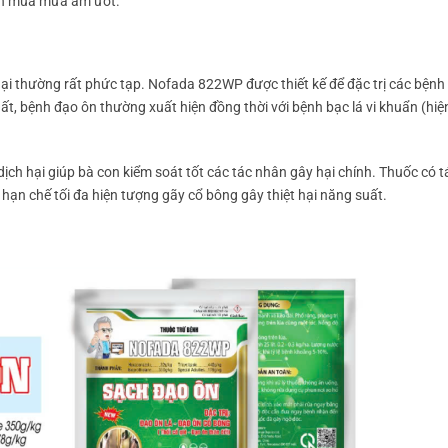
oạn mùa mưa ẩm ướt.
h hại thường rất phức tạp. Nofada 822WP được thiết kế để đặc trị các bệnh 
uất, bệnh đạo ôn thường xuất hiện đồng thời với bệnh bạc lá vi khuẩn (hi
ịch hại giúp bà con kiểm soát tốt các tác nhân gây hại chính. Thuốc có 
 hạn chế tối đa hiện tượng gãy cổ bông gây thiệt hại năng suất.