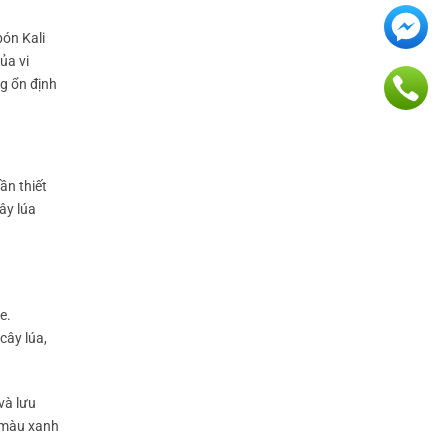
bón Kali
ủa vi
ng ổn định
ần thiết
ây lúa
e.
cây lúa,
và lưu
i màu xanh