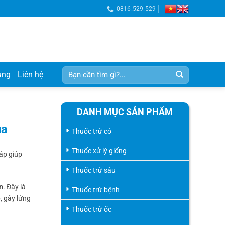
0816.529.529
Tìm
ụng
Liên hệ
kiếm:
DANH MỤC SẢN PHẨM
ùa
Thuốc trừ cỏ
Thuốc xử lý giống
háp giúp
Thuốc trừ sâu
n
. Đây là
Thuốc trừ bệnh
, gây lửng
Thuốc trừ ốc