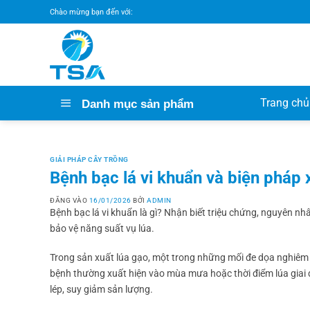
Bỏ
Chào mừng bạn đến với:
qua
nội
dung
Trang chủ
Danh mục sản phẩm
GIẢI PHÁP CÂY TRỒNG
Bệnh bạc lá vi khuẩn và biện pháp 
ĐĂNG VÀO
16/01/2026
BỞI
ADMIN
Bệnh bạc lá vi khuẩn là gì? Nhận biết triệu chứng, nguyên nh
bảo vệ năng suất vụ lúa.
Trong sản xuất lúa gạo, một trong những mối đe dọa nghiêm 
bệnh thường xuất hiện vào mùa mưa hoặc thời điểm lúa giai
lép, suy giảm sản lượng.