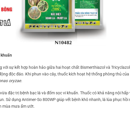
 khuẩn
với sự kết hợp hoàn hảo giữa hai hoạt chất Bismerthiazol và Tricyclazol
c động độc đáo. Khi phun vào cây, thuốc kích hoạt hệ thống phòng thủ của 
nas oryzae
.
, vừa đặc trị bệnh bạc lá và đốm sọc vi khuẩn. Thuốc có khả năng nội hấp 
un. Sử dụng Antimer-So 800WP giúp vết bệnh khô nhanh, lá lúa phục hồ
oạn mùa mưa ẩm ướt.