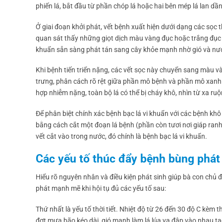
phiến lá, bắt đầu từ phần chóp lá hoặc hai bên mép lá lan dầ
Ở giai đoạn khởi phát, vết bệnh xuất hiện dưới dạng các sọc 
quan sát thấy những giọt dịch màu vàng đục hoặc trắng đục tiế
khuẩn sẵn sàng phát tán sang cây khỏe mạnh nhờ gió và n
Khi bệnh tiến triển nặng, các vết sọc này chuyển sang màu v
trưng, phân cách rõ rệt giữa phần mô bệnh và phần mô xanh c
hợp nhiễm nặng, toàn bộ lá có thể bị cháy khô, nhìn từ xa ru
Để phân biệt chính xác bệnh bạc lá vi khuẩn với các bệnh khô
bằng cách cắt một đoạn lá bệnh (phần còn tươi nơi giáp ranh
vết cắt vào trong nước, đó chính là bệnh bạc lá vi khuẩn.
Các yếu tố thúc đẩy bệnh bùng phá
Hiểu rõ nguyên nhân và điều kiện phát sinh giúp bà con chủ
phát mạnh mẽ khi hội tụ đủ các yếu tố sau:
Thứ nhất là yếu tố thời tiết. Nhiệt độ từ 26 đến 30 độ C kèm 
đợt mưa bão kéo dài, gió mạnh làm lá lúa va đập vào nhau tạ