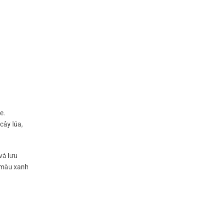
e.
cây lúa,
và lưu
i màu xanh