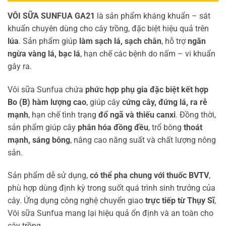
VÔI SỮA SUNFUA GA21
là sản phẩm kháng khuẩn – sát
khuẩn chuyên dùng cho cây trồng, đặc biệt hiệu quả trên
lúa
. Sản phẩm giúp
làm sạch lá, sạch chân
, hỗ trợ
ngăn
ngừa vàng lá, bạc lá
, hạn chế các bệnh do nấm – vi khuẩn
gây ra.
Vôi sữa Sunfua chứa
phức hợp phụ gia đặc biệt kết hợp
Bo (B) hàm lượng cao
, giúp cây
cứng cây, đứng lá, ra rễ
mạnh
, hạn chế tình trạng
đổ ngã và thiếu canxi
. Đồng thời,
sản phẩm giúp cây
phân hóa đồng đều
, trổ bông
thoát
mạnh, sáng bông
, nâng cao năng suất và chất lượng nông
sản.
Sản phẩm dễ sử dụng,
có thể pha chung với thuốc BVTV
,
phù hợp dùng định kỳ trong suốt quá trình sinh trưởng của
cây. Ứng dụng công nghệ chuyển giao
trực tiếp từ Thụy Sĩ
,
Vôi sữa Sunfua mang lại hiệu quả ổn định và an toàn cho
cây trồng.