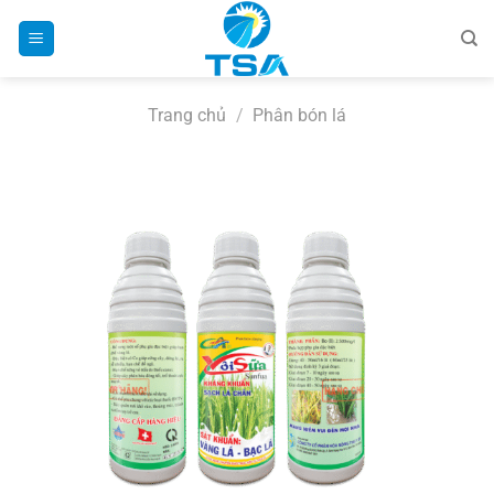
Bỏ
qua
nội
dung
Trang chủ
/
Phân bón lá