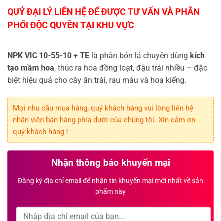
NPK VIC 10-55-10 + TE
là phân bón lá chuyên dùng
kích
tạo mầm hoa
, thúc ra hoa đồng loạt, đậu trái nhiều – đặc
biệt hiệu quả cho cây ăn trái, rau màu và hoa kiểng.
Mọi nhu cầu mua hàng, quý khách hàng vui lòng liên hệ
nhân viên bán hàng phía dưới của chúng tôi. Xin cảm ơn
quý khách hàng !
Nhận thông báo khuyến mại
Đăng ký địa chỉ email để nhận tin khuyến mại mới nhất về sản
phẩm này