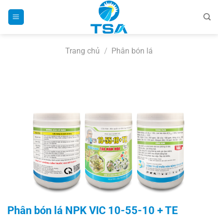
Bỏ
qua
nội
dung
Trang chủ
/
Phân bón lá
Phân bón lá NPK VIC 10-55-10 + TE