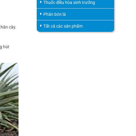
Thuốc điều hòa sinh trưởng
Phân bón lá
Tất cả các sản phẩm
thân cây.
g hút