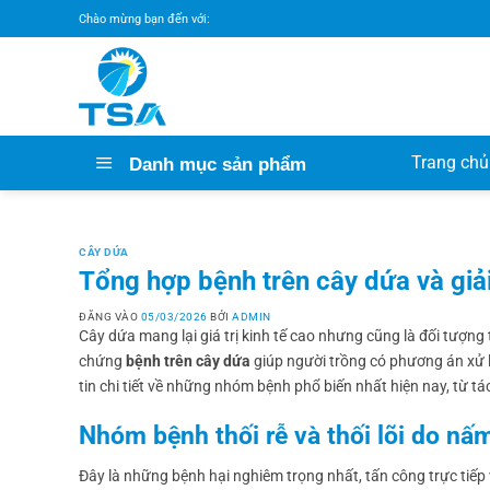
Bỏ
Chào mừng bạn đến với:
qua
nội
dung
Trang chủ
Danh mục sản phẩm
CÂY DỨA
Tổng hợp bệnh trên cây dứa và giả
ĐĂNG VÀO
05/03/2026
BỞI
ADMIN
Cây dứa mang lại giá trị kinh tế cao nhưng cũng là đối tượng 
chứng
bệnh trên cây dứa
giúp người trồng có phương án xử lý
tin chi tiết về những nhóm bệnh phổ biến nhất hiện nay, từ t
Nhóm bệnh thối rễ và thối lõi do n
Đây là những bệnh hại nghiêm trọng nhất, tấn công trực tiế