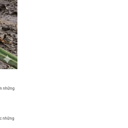
ên những
ặc những