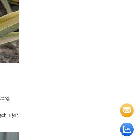
tượng
oạch. Bệnh