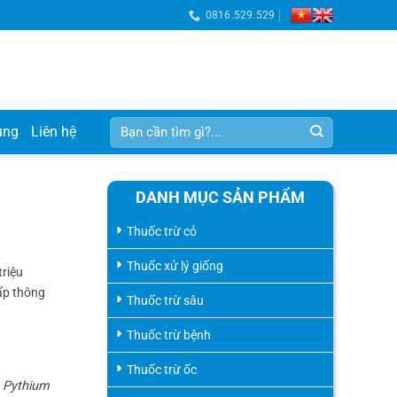
0816.529.529
Tìm
ụng
Liên hệ
kiếm:
DANH MỤC SẢN PHẨM
Thuốc trừ cỏ
Thuốc xử lý giống
triệu
cấp thông
Thuốc trừ sâu
Thuốc trừ bệnh
Thuốc trừ ốc
”
Pythium