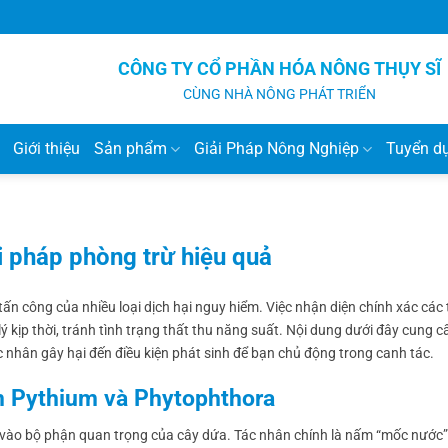
CÔNG TY CỔ PHẦN HÓA NÔNG THỤY SĨ
CÙNG NHÀ NÔNG PHÁT TRIỂN
Giới thiệu
Sản phẩm
Giải Pháp Nông Nghiệp
Tuyển d
i pháp phòng trừ hiệu quả
tấn công của nhiều loại dịch hại nguy hiểm. Việc nhận diện chính xác các 
 kịp thời, tránh tình trạng thất thu năng suất. Nội dung dưới đây cung 
ác nhân gây hại đến điều kiện phát sinh để bạn chủ động trong canh tác.
ấm Pythium và Phytophthora
p vào bộ phận quan trọng của cây dứa. Tác nhân chính là nấm “mốc nước