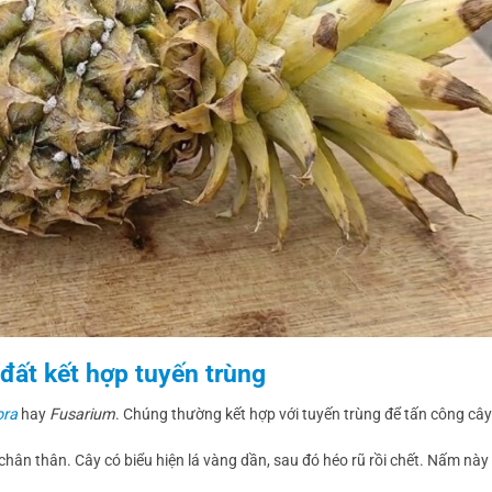
đất kết hợp tuyến trùng
ora
hay
Fusarium
. Chúng thường kết hợp với tuyến trùng để tấn công câ
chân thân. Cây có biểu hiện lá vàng dần, sau đó héo rũ rồi chết. Nấm này 