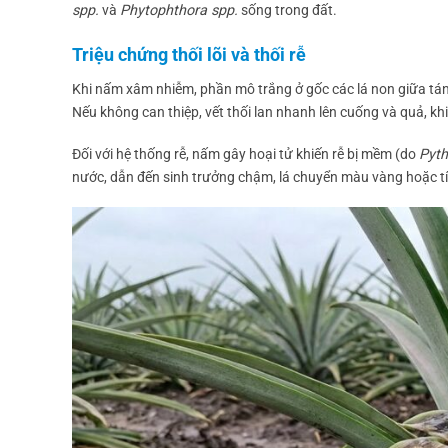
spp.
và
Phytophthora spp.
sống trong đất.
Triệu chứng thối lõi và thối rễ
Khi nấm xâm nhiễm, phần mô trắng ở gốc các lá non giữa tán b
Nếu không can thiệp, vết thối lan nhanh lên cuống và quả, kh
Đối với hệ thống rễ, nấm gây hoại tử khiến rễ bị mềm (do
Pyt
nước, dẫn đến sinh trưởng chậm, lá chuyển màu vàng hoặc tí