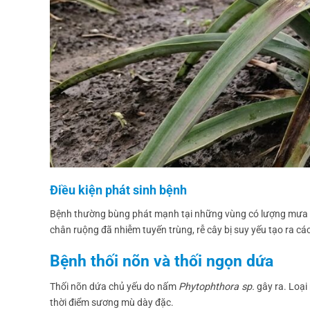
Điều kiện phát sinh bệnh
Bệnh thường bùng phát mạnh tại những vùng có lượng mưa nh
chân ruộng đã nhiễm tuyến trùng, rễ cây bị suy yếu tạo ra c
Bệnh thối nõn và thối ngọn dứa
Thối nõn dứa chủ yếu do nấm
Phytophthora sp.
gây ra. Loại
thời điểm sương mù dày đặc.