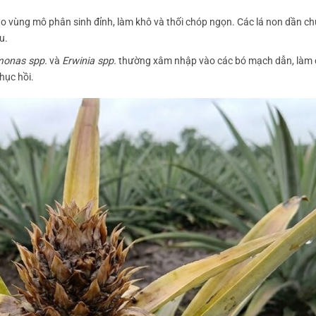
o vùng mô phân sinh đỉnh, làm khô và thối chóp ngọn. Các lá non dần c
u.
onas spp.
và
Erwinia spp.
thường xâm nhập vào các bó mạch dẫn, làm c
hục hồi.