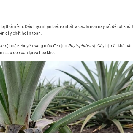
ị thối mềm. Dấu hiệu nhận biết rõ nhất là các lá non này rất dễ rút khỏi 
iến cây chết hoàn toàn.
hium
) hoặc chuyển sang màu đen (do
Phytophthora
). Cây bị mất khả năn
m, sau đó xoăn lại và héo khô.