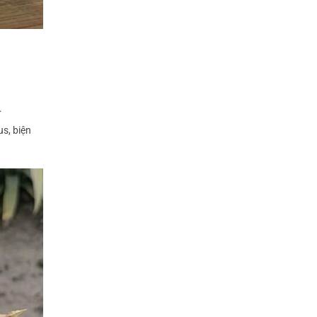
.
us, biện