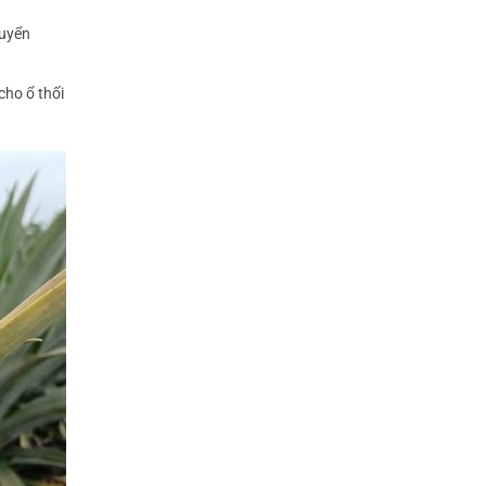
huyển
ho ổ thối