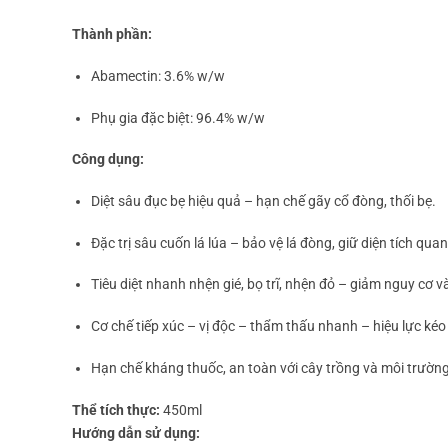
Thành phần:
Abamectin: 3.6% w/w
Phụ gia đặc biệt: 96.4% w/w
Công dụng:
Diệt sâu đục bẹ hiệu quả – hạn chế gãy cổ đòng, thối bẹ.
Đặc trị sâu cuốn lá lúa – bảo vệ lá đòng, giữ diện tích qua
Tiêu diệt nhanh nhện gié, bọ trĩ, nhện đỏ – giảm nguy cơ và
Cơ chế tiếp xúc – vị độc – thẩm thấu nhanh – hiệu lực kéo 
Hạn chế kháng thuốc, an toàn với cây trồng và môi trường
Thể tích thực:
450ml
Hướng dẫn sử dụng: