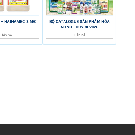
 – HAIHAMEC 3.6EC
BỘ CATALOGUE SẢN PHẨM HÓA
CÒ
NÔNG THỤY SĨ 2025
Liên hệ
Liên hệ