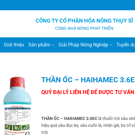
CÔNG TY CỔ PHẦN HÓA NÔNG THỤY SĨ
CÙNG NHÀ NÔNG PHÁT TRIỂN
Giới thiệu
Sản phẩm
Giải Pháp Nông Nghiệp
Tuyển d
THẦN ỐC – HAIHAMEC 3.6
THẦN ỐC – HAIHAMEC 3.6EC
là thuốc trừ sâu si
hiệu quả sâu đục bẹ, sâu cuốn lá, nhện gié, bọ trĩ
trội.