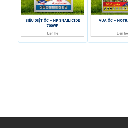
SIÊU DIỆT ỐC – NP SNAILICIDE
VUA ỐC – NOTR
700WP
Liên hệ
Liên hệ
HỖ TRỢ KHÁCH HÀNG
HOTLINE
0816.529.529