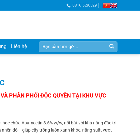
0816.529.529
Tìm
ụng
Liên hệ
kiếm:
EC
nh học chứa Abamectin 3.6% w/w, nổi bật với khả năng đặc trị
 và nhện đỏ – giúp cây trồng luôn xanh khỏe, năng suất vượt