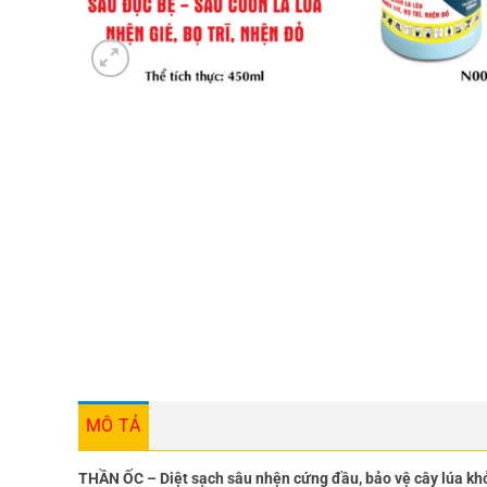
MÔ TẢ
THẦN ỐC – Diệt sạch sâu nhện cứng đầu, bảo vệ cây lúa kh