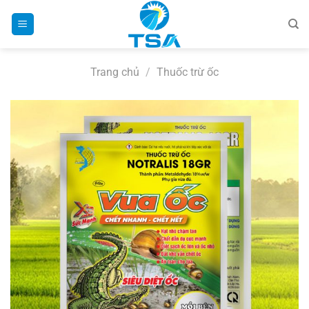
Bỏ
qua
nội
dung
Trang chủ
/
Thuốc trừ ốc