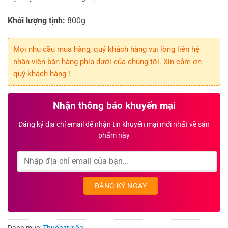
Khối lượng tịnh:
800g
Mọi nhu cầu mua hàng, quý khách hàng vui lòng liên hệ
nhân viên bán hàng phía dưới của chúng tôi. Xin cảm ơn
quý khách hàng !
Nhận thông báo khuyến mại
Đăng ký địa chỉ email để nhận tin khuyến mại mới nhất về sản
phẩm này
Danh mục:
Thuốc trừ ốc