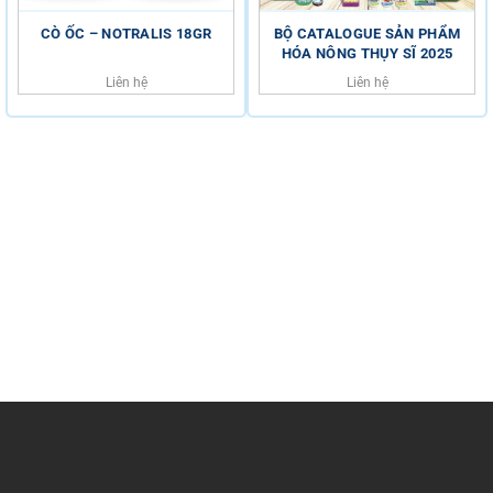
CÒ ỐC – NOTRALIS 18GR
BỘ CATALOGUE SẢN PHẨM
HÓA NÔNG THỤY SĨ 2025
Liên hệ
Liên hệ
HỖ TRỢ KHÁCH HÀNG
HOTLINE
0816.529.529
Trụ sở chính: Số 34 Đường 6B, Phường Bình Tân, TP Hồ