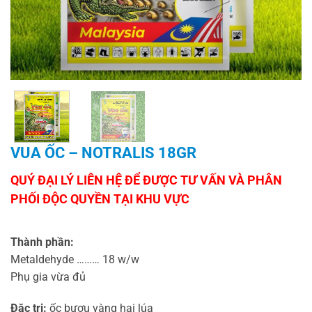
VUA ỐC – NOTRALIS 18GR
Thành phần:
Metaldehyde ……… 18 w/w
Phụ gia vừa đủ
Đặc trị:
ốc bươu vàng hại lúa