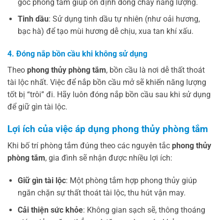
góc phòng tắm giúp ổn định dòng chảy năng lượng.
Tinh dầu
: Sử dụng tinh dầu tự nhiên (như oải hương,
bạc hà) để tạo mùi hương dễ chịu, xua tan khí xấu.
4. Đóng nắp bồn cầu khi không sử dụng
Theo
phong thủy phòng tắm
, bồn cầu là nơi dễ thất thoát
tài lộc nhất. Việc để nắp bồn cầu mở sẽ khiến năng lượng
tốt bị “trôi” đi. Hãy luôn đóng nắp bồn cầu sau khi sử dụng
để giữ gìn tài lộc.
Lợi ích của việc áp dụng phong thủy phòng tắm
Khi bố trí phòng tắm đúng theo các nguyên tắc
phong thủy
phòng tắm
, gia đình sẽ nhận được nhiều lợi ích:
Giữ gìn tài lộc
: Một phòng tắm hợp phong thủy giúp
ngăn chặn sự thất thoát tài lộc, thu hút vận may.
Cải thiện sức khỏe
: Không gian sạch sẽ, thông thoáng