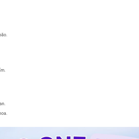
bão.
ấm.
an.
hoa.