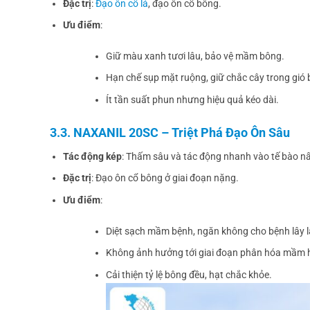
Đặc trị
:
Đạo ôn cổ lá
, đạo ôn cổ bông.
Ưu điểm
:
Giữ màu xanh tươi lâu, bảo vệ mầm bông.
Hạn chế sụp mặt ruộng, giữ chắc cây trong gió 
Ít tần suất phun nhưng hiệu quả kéo dài.
3.3. NAXANIL 20SC – Triệt Phá Đạo Ôn Sâu
Tác động kép
: Thấm sâu và tác động nhanh vào tế bào n
Đặc trị
: Đạo ôn cổ bông ở giai đoạn nặng.
Ưu điểm
:
Diệt sạch mầm bệnh, ngăn không cho bệnh lây l
Không ảnh hưởng tới giai đoạn phân hóa mầm 
Cải thiện tỷ lệ bông đều, hạt chắc khỏe.