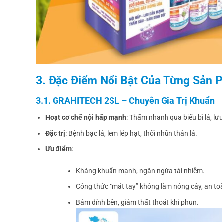
3. Đặc Điểm Nổi Bật Của Từng Sản
3.1. GRAHITECH 2SL – Chuyên Gia Trị Khuẩn
Hoạt cơ chế nội hấp mạnh
: Thấm nhanh qua biểu bì lá, lư
Đặc trị
: Bệnh bạc lá, lem lép hạt, thối nhũn thân lá.
Ưu điểm
:
Kháng khuẩn mạnh, ngăn ngừa tái nhiễm.
Công thức “mát tay” không làm nóng cây, an toà
Bám dính bền, giảm thất thoát khi phun.