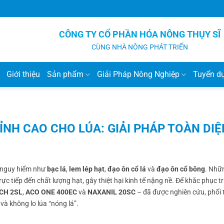
CÔNG TY CỔ PHẦN HÓA NÔNG THỤY SĨ
CÙNG NHÀ NÔNG PHÁT TRIỂN
Giới thiệu
Sản phẩm
Giải Pháp Nông Nghiệp
Tuyển d
ĐỈNH CAO CHO LÚA: GIẢI PHÁP TOÀN DIỆ
h nguy hiểm như
bạc lá
,
lem lép hạt
,
đạo ôn cổ lá
và
đạo ôn cổ bông
. Nh
tiếp đến chất lượng hạt, gây thiệt hại kinh tế nặng nề. Để khắc phục tr
CH 2SL
,
ACO ONE 400EC
và
NAXANIL 20SC
– đã được nghiên cứu, phối 
và không lo lúa “nóng lá”.