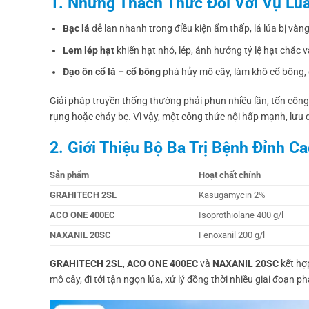
1. Những Thách Thức Đối Với Vụ Lú
Bạc lá
dễ lan nhanh trong điều kiện ẩm thấp, lá lúa bị vàn
Lem lép hạt
khiến hạt nhỏ, lép, ảnh hưởng tỷ lệ hạt chắc 
Đạo ôn cổ lá – cổ bông
phá hủy mô cây, làm khô cổ bông, g
Giải pháp truyền thống thường phải phun nhiều lần, tốn công 
rụng hoặc cháy bẹ. Vì vậy, một công thức nội hấp mạnh, lưu d
2. Giới Thiệu Bộ Ba Trị Bệnh Đỉnh C
Sản phẩm
Hoạt chất chính
GRAHITECH 2SL
Kasugamycin 2%
ACO ONE 400EC
Isoprothiolane 400 g/l
NAXANIL 20SC
Fenoxanil 200 g/l
GRAHITECH 2SL
,
ACO ONE 400EC
và
NAXANIL 20SC
kết hợ
mô cây, đi tới tận ngọn lúa, xử lý đồng thời nhiều giai đoạn ph