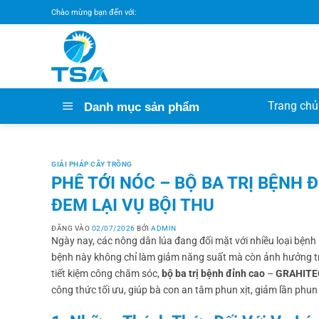
Bỏ
Chào mừng bạn đến với:
qua
nội
dung
Trang chủ
Danh mục sản phẩm
GIẢI PHÁP CÂY TRỒNG
PHÊ TỚI NÓC – BỘ BA TRỊ BỆNH 
ĐEM LẠI VỤ BỘI THU
ĐĂNG VÀO
02/07/2026
BỞI
ADMIN
Ngày nay, các nông dân lúa đang đối mặt với nhiều loại bện
bệnh này không chỉ làm giảm năng suất mà còn ảnh hưởng trực 
tiết kiệm công chăm sóc,
bộ ba trị bệnh đỉnh cao
–
GRAHITE
công thức tối ưu, giúp bà con an tâm phun xịt, giảm lần phun 