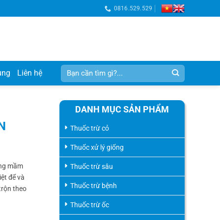
0816.529.529
Tìm
ụng
Liên hệ
kiếm:
DANH MỤC SẢN PHẨM
N
Thuốc trừ cỏ
Thuốc xử lý giống
ững mầm
Thuốc trừ sâu
iệt để và
Thuốc trừ bệnh
trộn theo
Thuốc trừ ốc