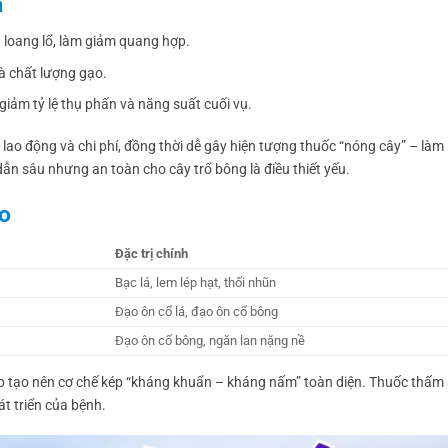
a
g loang lổ, làm giảm quang hợp.
và chất lượng gạo.
iảm tỷ lệ thụ phấn và năng suất cuối vụ.
lao động và chi phí, đồng thời dễ gây hiện tượng thuốc “nóng cây” – làm l
ẫn sâu nhưng an toàn cho cây trổ bông là điều thiết yếu.
ao
Đặc trị chính
Bạc lá, lem lép hạt, thối nhũn
Đạo ôn cổ lá, đạo ôn cổ bông
Đạo ôn cổ bông, ngăn lan nặng nề
p tạo nên cơ chế kép “kháng khuẩn – kháng nấm” toàn diện. Thuốc thấm
át triển của bệnh.