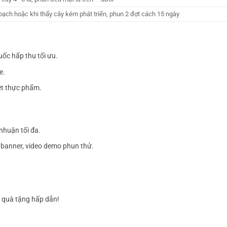
oạch hoặc khi thấy cây kém phát triển, phun 2 đợt cách 15 ngày
ốc hấp thu tối ưu.
e.
iệt thực phẩm.
nhuận tối đa.
h, banner, video demo phun thử.
à quà tặng hấp dẫn!