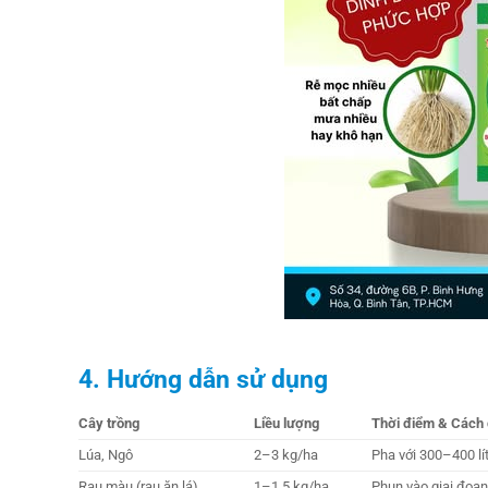
4. Hướng dẫn sử dụng
Cây trồng
Liều lượng
Thời điểm & Cách
Lúa, Ngô
2–3 kg/ha
Pha với 300–400 lí
Rau màu (rau ăn lá)
1–1,5 kg/ha
Phun vào giai đoạn