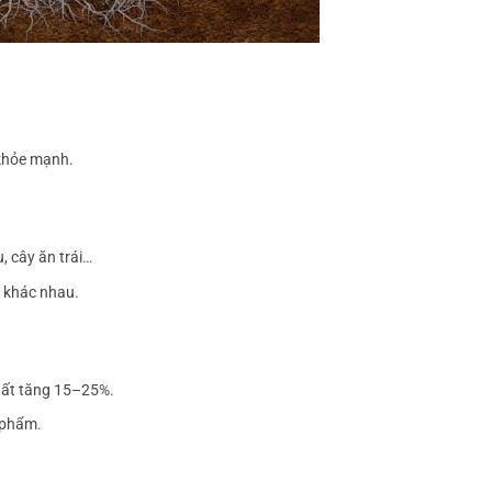
 khỏe mạnh.
, cây ăn trái…
t khác nhau.
suất tăng 15–25%.
 phẩm.