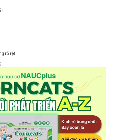
g.
ng rõ rệt.
g.