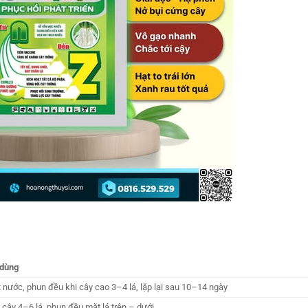
 dùng
t nước, phun đều khi cây cao 3–4 lá, lặp lại sau 10–14 ngày
 cây 4–6 lá, phun đều mặt lá trên – dưới