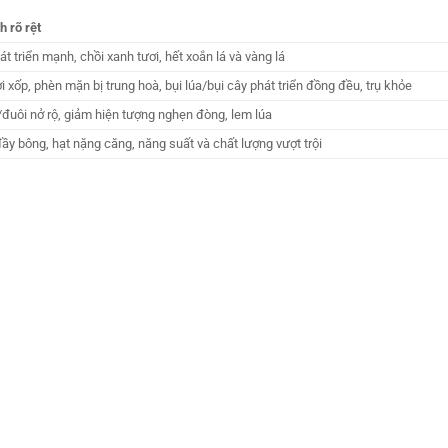
h rõ rệt
át triển mạnh, chồi xanh tươi, hết xoắn lá và vàng lá
ơi xốp, phèn mặn bị trung hoà, bụi lúa/bụi cây phát triển đồng đều, trụ khỏe
đuôi nở rộ, giảm hiện tượng nghẹn đòng, lem lúa
ầy bông, hạt nặng căng, năng suất và chất lượng vượt trội
.