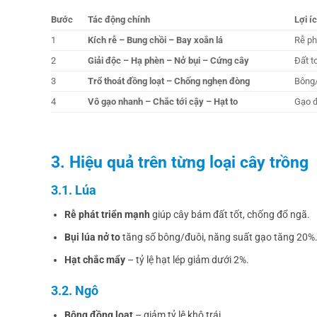
Bước
Tác động chính
Lợi íc
1
Kích rễ – Bung chồi – Bay xoắn lá
Rễ ph
2
Giải độc – Hạ phèn – Nở bụi – Cứng cây
Đất t
3
Trổ thoát đồng loạt – Chống nghẹn đòng
Bông/
4
Vô gạo nhanh – Chắc tới cậy – Hạt to
Gạo đ
3. Hiệu quả trên từng loại cây trồng
3.1. Lúa
Rễ phát triển mạnh
giúp cây bám đất tốt, chống đổ ngã.
Bụi lúa nở to
tăng số bông/đuôi, năng suất gạo tăng 20%
Hạt chắc mẩy
– tỷ lệ hạt lép giảm dưới 2%.
3.2.
Ngô
Bông đồng loạt
– giảm tỷ lệ khô trái.