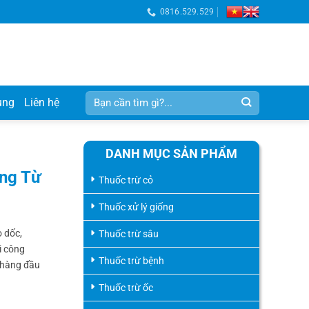
0816.529.529
Tìm
ụng
Liên hệ
kiếm:
DANH MỤC SẢN PHẨM
ng Từ
Thuốc trừ cỏ
Thuốc xử lý giống
o dốc,
Thuốc trừ sâu
i công
Thuốc trừ bệnh
 hàng đầu
Thuốc trừ ốc