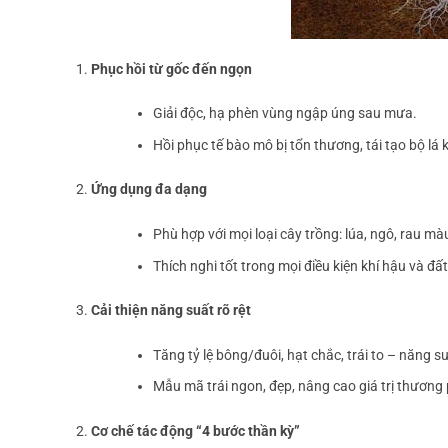
Phục hồi từ gốc đến ngọn
Giải độc, hạ phèn vùng ngập úng sau mưa.
Hồi phục tế bào mô bị tổn thương, tái tạo bộ lá
Ứng dụng đa dạng
Phù hợp với mọi loại cây trồng: lúa, ngô, rau màu
Thích nghi tốt trong mọi điều kiện khí hậu và đấ
Cải thiện năng suất rõ rệt
Tăng tỷ lệ bông/đuôi, hạt chắc, trái to – năng 
Mẫu mã trái ngon, đẹp, nâng cao giá trị thương
Cơ chế tác động “4 bước thần kỳ”