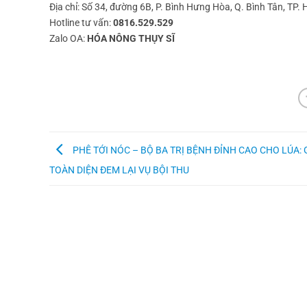
Địa chỉ: Số 34, đường 6B, P. Bình Hưng Hòa, Q. Bình Tân, TP.
Hotline tư vấn:
0816.529.529
Zalo OA:
HÓA NÔNG THỤY SĨ
PHÊ TỚI NÓC – BỘ BA TRỊ BỆNH ĐỈNH CAO CHO LÚA: 
TOÀN DIỆN ĐEM LẠI VỤ BỘI THU
HỖ TRỢ KHÁCH HÀNG