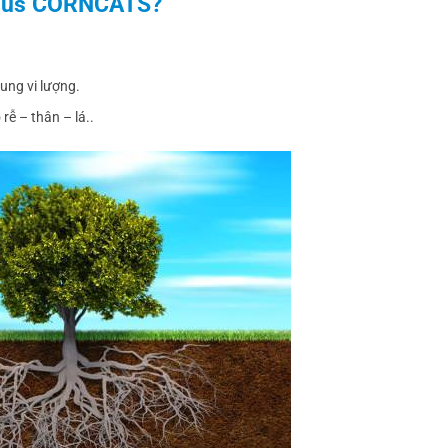
plus CORNCATS?
ung vi lượng.
rễ – thân – lá..