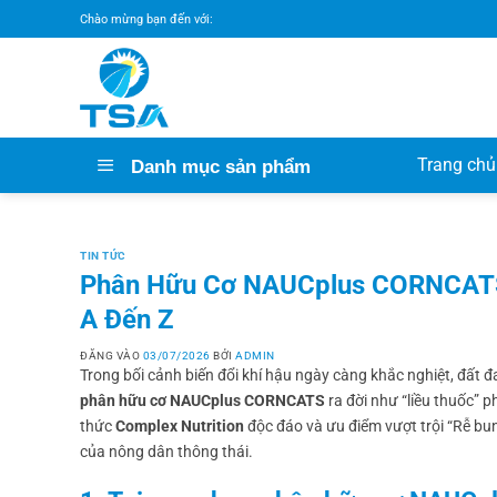
Bỏ
Chào mừng bạn đến với:
qua
nội
dung
Trang chủ
Danh mục sản phẩm
TIN TỨC
Phân Hữu Cơ NAUCplus CORNCATS –
A Đến Z
ĐĂNG VÀO
03/07/2026
BỞI
ADMIN
Trong bối cảnh biến đổi khí hậu ngày càng khắc nghiệt, đất 
phân hữu cơ NAUCplus CORNCATS
ra đời như “liều thuốc” 
thức
Complex Nutrition
độc đáo và ưu điểm vượt trội “Rễ b
của nông dân thông thái.