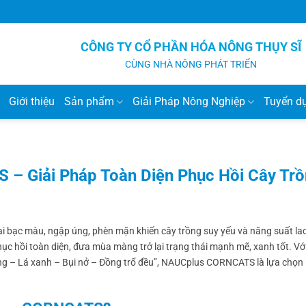
CÔNG TY CỔ PHẦN HÓA NÔNG THỤY SĨ
CÙNG NHÀ NÔNG PHÁT TRIỂN
Giới thiệu
Sản phẩm
Giải Pháp Nông Nghiệp
Tuyển d
 Giải Pháp Toàn Diện Phục Hồi Cây Trồ
đai bạc màu, ngập úng, phèn mặn khiến cây trồng suy yếu và năng suất la
phục hồi toàn diện, đưa mùa màng trở lại trạng thái mạnh mẽ, xanh tốt. Vớ
ung – Lá xanh – Bụi nở – Đồng trổ đều”, NAUCplus CORNCATS là lựa chọn