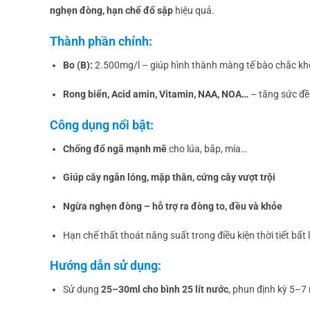
nghẹn đòng, hạn chế đổ sập
hiệu quả.
Thành phần chính:
Bo (B):
2.500mg/l – giúp hình thành màng tế bào chắc kh
Rong biển, Acid amin, Vitamin, NAA, NOA…
– tăng sức đề 
Công dụng nổi bật:
Chống đổ ngã mạnh mẽ
cho lúa, bắp, mía…
Giúp cây ngắn lóng, mập thân, cứng cây vượt trội
Ngừa nghẹn đòng – hỗ trợ ra đòng to, đều và khỏe
Hạn chế thất thoát năng suất trong điều kiện thời tiết bất l
Hướng dẫn sử dụng:
Sử dụng
25–30ml cho bình 25 lít nước
, phun định kỳ 5–7