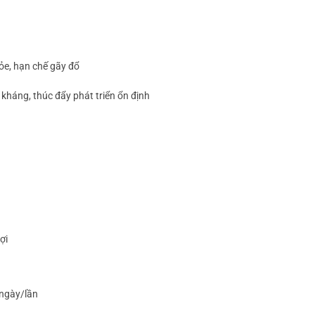
ỏe, hạn chế gãy đổ
kháng, thúc đẩy phát triển ổn định
ợi
 ngày/lần