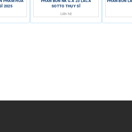
ẢN PHẨM HÓA
PHÂN BÓN NK G.A 23 LACA
PHÂN BÓN LÁ 
Ĩ 2025
SOTTO THỤY SĨ
Liên hệ
í Minh
0816.529.529