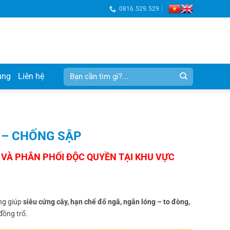
0816.529.529
Tìm
ụng
Liên hệ
kiếm:
TS – CHỐNG SẬP
ng giúp
siêu cứng cây, hạn chế đổ ngã, ngắn lóng – to đòng,
đồng trổ.