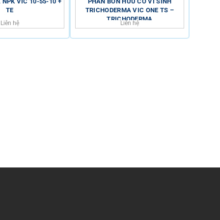
NPK VIC 10-55-10 +
PHÂN BÓN HỮU CƠ VI SINH
PHÂN B
TE
TRICHODERMA VIC ONE TS –
TRICHODERMA
Liên hệ
Liên hệ