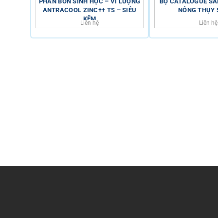
PHÂN BÓN SINH HỌC – VI LƯỢNG
BỘ CATALOGUE S
ANTRACOOL ZINC++ TS – SIÊU
NÔNG THỤY S
KẼM
Liên hệ
Liên hệ
HỖ TRỢ KHÁCH HÀNG
HOTLINE
0816.529.529
Trụ sở chính: Số 34 Đường 6B, Phường Bình Tân, TP Hồ Ch
ĐT/FAX: 0816.529.529