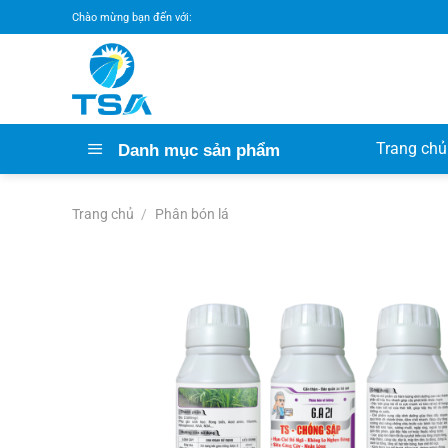
Bỏ
Chào mừng bạn đến với:
qua
nội
dung
Trang chủ
Danh mục sản phẩm
Trang chủ
/
Phân bón lá