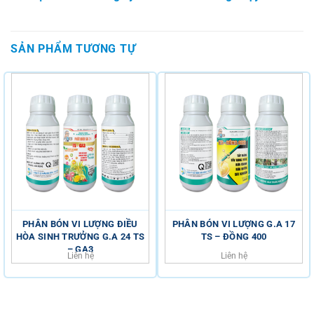
SẢN PHẨM TƯƠNG TỰ
PHÂN BÓN VI LƯỢNG ĐIỀU
PHÂN BÓN VI LƯỢNG G.A 17
HÒA SINH TRƯỞNG G.A 24 TS
TS – ĐỒNG 400
– GA3
Liên hệ
Liên hệ
HỖ TRỢ KHÁCH HÀNG