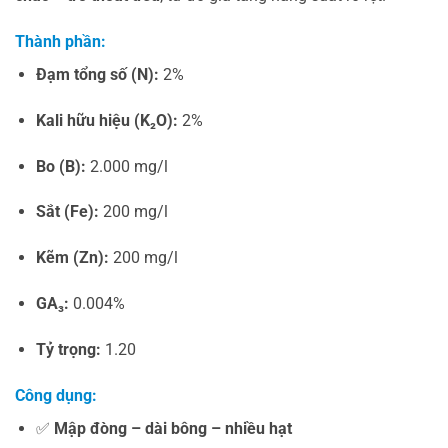
Thành phần:
Đạm tổng số (N):
2%
Kali hữu hiệu (K₂O):
2%
Bo (B):
2.000 mg/l
Sắt (Fe):
200 mg/l
Kẽm (Zn):
200 mg/l
GA₃:
0.004%
Tỷ trọng:
1.20
Công dụng:
✅
Mập đòng – dài bông – nhiều hạt