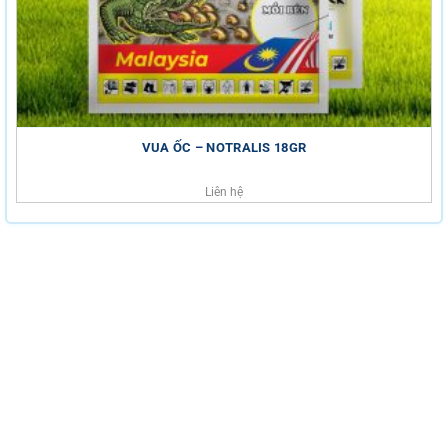
VUA ỐC – NOTRALIS 18GR
Liên hệ
HỖ TRỢ KHÁCH HÀNG
HOTLINE
0816.529.529