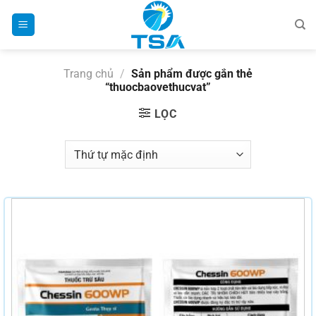
Bỏ
qua
nội
dung
Trang chủ
/
Sản phẩm được gắn thẻ
“thuocbaovethucvat”
LỌC