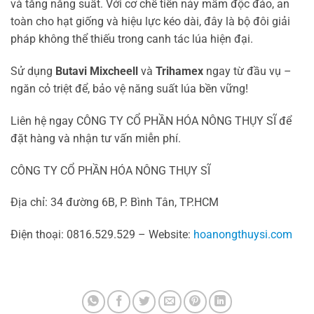
và tăng năng suất. Với cơ chế tiền nảy mầm độc đáo, an
toàn cho hạt giống và hiệu lực kéo dài, đây là bộ đôi giải
pháp không thể thiếu trong canh tác lúa hiện đại.
Sử dụng
Butavi Mixcheell
và
Trihamex
ngay từ đầu vụ –
ngăn cỏ triệt để, bảo vệ năng suất lúa bền vững!
Liên hệ ngay CÔNG TY CỔ PHẦN HÓA NÔNG THỤY SĨ để
đặt hàng và nhận tư vấn miễn phí.
CÔNG TY CỔ PHẦN HÓA NÔNG THỤY SĨ
Địa chỉ: 34 đường 6B, P. Bình Tân, TP.HCM
Điện thoại: 0816.529.529 – Website:
hoanongthuysi.com