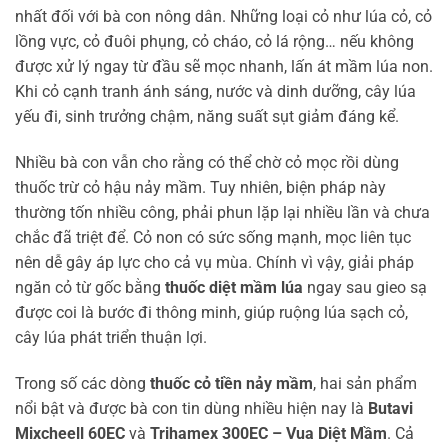
nhất đối với bà con nông dân. Những loại cỏ như lúa cỏ, cỏ
lồng vực, cỏ đuôi phụng, cỏ cháo, cỏ lá rộng… nếu không
được xử lý ngay từ đầu sẽ mọc nhanh, lấn át mầm lúa non.
Khi cỏ cạnh tranh ánh sáng, nước và dinh dưỡng, cây lúa
yếu đi, sinh trưởng chậm, năng suất sụt giảm đáng kể.
Nhiều bà con vẫn cho rằng có thể chờ cỏ mọc rồi dùng
thuốc trừ cỏ hậu nảy mầm. Tuy nhiên, biện pháp này
thường tốn nhiều công, phải phun lặp lại nhiều lần và chưa
chắc đã triệt để. Cỏ non có sức sống mạnh, mọc liên tục
nên dễ gây áp lực cho cả vụ mùa. Chính vì vậy, giải pháp
ngăn cỏ từ gốc bằng
thuốc diệt mầm lúa
ngay sau gieo sạ
được coi là bước đi thông minh, giúp ruộng lúa sạch cỏ,
cây lúa phát triển thuận lợi.
Trong số các dòng
thuốc cỏ tiền nảy mầm
, hai sản phẩm
nổi bật và được bà con tin dùng nhiều hiện nay là
Butavi
Mixcheell 60EC
và
Trihamex 300EC – Vua Diệt Mầm
. Cả