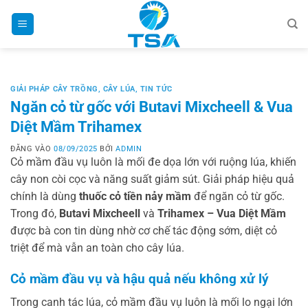
Bỏ
qua
nội
dung
GIẢI PHÁP CÂY TRỒNG
,
CÂY LÚA
,
TIN TỨC
Ngăn cỏ từ gốc với Butavi Mixcheell & Vua
Diệt Mầm Trihamex
ĐĂNG VÀO
08/09/2025
BỞI
ADMIN
Cỏ mầm đầu vụ luôn là mối đe dọa lớn với ruộng lúa, khiến
cây non còi cọc và năng suất giảm sút. Giải pháp hiệu quả
chính là dùng
thuốc cỏ tiền nảy mầm
để ngăn cỏ từ gốc.
Trong đó,
Butavi Mixcheell
và
Trihamex – Vua Diệt Mầm
được bà con tin dùng nhờ cơ chế tác động sớm, diệt cỏ
triệt để mà vẫn an toàn cho cây lúa.
Cỏ mầm đầu vụ và hậu quả nếu không xử lý
Trong canh tác lúa, cỏ mầm đầu vụ luôn là mối lo ngại lớn