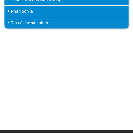
Phân bón lá
Tất cả các sản phẩm
HỖ TRỢ KHÁCH HÀNG
HOTLINE
0816.529.529