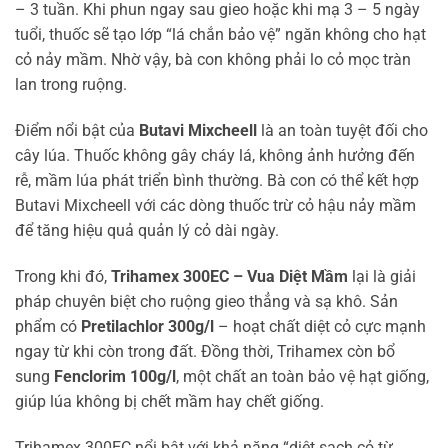
– 3 tuần. Khi phun ngay sau gieo hoặc khi mạ 3 – 5 ngày
tuổi, thuốc sẽ tạo lớp “lá chắn bảo vệ” ngăn không cho hạt
cỏ nảy mầm. Nhờ vậy, bà con không phải lo cỏ mọc tràn
lan trong ruộng.
Điểm nổi bật của
Butavi Mixcheell
là an toàn tuyệt đối cho
cây lúa. Thuốc không gây cháy lá, không ảnh hưởng đến
rễ, mầm lúa phát triển bình thường. Bà con có thể kết hợp
Butavi Mixcheell với các dòng thuốc trừ cỏ hậu nảy mầm
để tăng hiệu quả quản lý cỏ dài ngày.
Trong khi đó,
Trihamex 300EC – Vua Diệt Mầm
lại là giải
pháp chuyên biệt cho ruộng gieo thẳng và sạ khô. Sản
phẩm có
Pretilachlor 300g/l
– hoạt chất diệt cỏ cực mạnh
ngay từ khi còn trong đất. Đồng thời, Trihamex còn bổ
sung
Fenclorim 100g/l
, một chất an toàn bảo vệ hạt giống,
giúp lúa không bị chết mầm hay chết giống.
Trihamex 300EC nổi bật với khả năng “diệt sạch cỏ từ