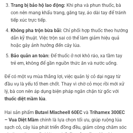
Trang bị bảo hộ lao động:
Khi pha và phun thuốc, bà
con nên mang khẩu trang, găng tay, áo dài tay để tránh
tiếp xúc trực tiếp.
Không pha trộn bừa bãi:
Chỉ phối hợp thuốc theo hướng
dẫn kỹ thuật. Việc trộn sai có thể làm giảm hiệu quả
hoặc gây ảnh hưởng đến cây lúa.
Bảo quản an toàn:
Để thuốc ở nơi khô ráo, xa tầm tay
trẻ em, không để gần nguồn thức ăn và nước uống.
Để có một vụ mùa thắng lợi, việc quản lý cỏ dại ngay từ
đầu vụ là yếu tố then chốt. Thay vì chờ cỏ mọc rồi mới xử
lý, bà con nên áp dụng biện pháp ngăn chặn từ gốc với
thuốc diệt mầm lúa
.
Hai sản phẩm
Butavi Mixcheell 60EC
và
Trihamex 300EC
– Vua Diệt Mầm
chính là lựa chọn tối ưu, giúp ruộng lúa
sạch cỏ, cây lúa phát triển đồng đều, giảm công chăm sóc