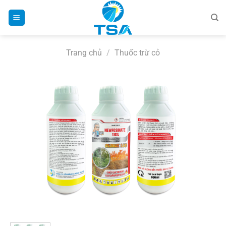
Bỏ
qua
nội
dung
Trang chủ
/
Thuốc trừ cỏ