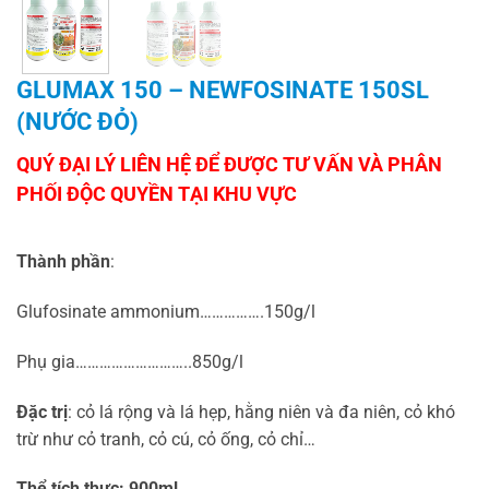
GLUMAX 150 – NEWFOSINATE 150SL
(NƯỚC ĐỎ)
Thành phần
:
Glufosinate ammonium…………….150g/l
Phụ gia………………………..850g/l
Đặc trị
: cỏ lá rộng và lá hẹp, hằng niên và đa niên, cỏ khó
trừ như cỏ tranh, cỏ cú, cỏ ống, cỏ chỉ…
Thể tích thực: 900ml