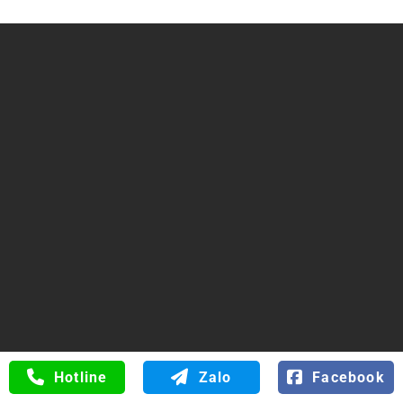
Trụ sở chính: Số 34 Đường 6B, Phường Bình Tân, TP Hồ
Chí Minh
ĐT/FAX: 0816.529.529
Web:
hoanongthuysi.com
0816.529.529
Hotline
Zalo
Facebook