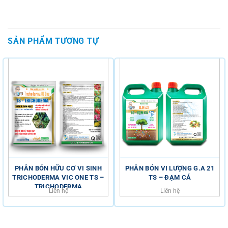
SẢN PHẨM TƯƠNG TỰ
PHÂN BÓN HỮU CƠ VI SINH
PHÂN BÓN VI LƯỢNG G.A 21
TRICHODERMA VIC ONE TS –
TS – ĐẠM CÁ
TRICHODERMA
Liên hệ
Liên hệ