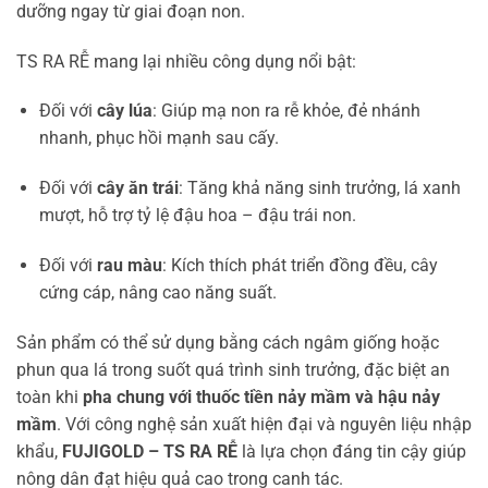
dưỡng ngay từ giai đoạn non.
TS RA RỄ mang lại nhiều công dụng nổi bật:
Đối với
cây lúa
: Giúp mạ non ra rễ khỏe, đẻ nhánh
nhanh, phục hồi mạnh sau cấy.
Đối với
cây ăn trái
: Tăng khả năng sinh trưởng, lá xanh
mượt, hỗ trợ tỷ lệ đậu hoa – đậu trái non.
Đối với
rau màu
: Kích thích phát triển đồng đều, cây
cứng cáp, nâng cao năng suất.
Sản phẩm có thể sử dụng bằng cách ngâm giống hoặc
phun qua lá trong suốt quá trình sinh trưởng, đặc biệt an
toàn khi
pha chung với thuốc tiền nảy mầm và hậu nảy
mầm
. Với công nghệ sản xuất hiện đại và nguyên liệu nhập
khẩu,
FUJIGOLD – TS RA RỄ
là lựa chọn đáng tin cậy giúp
nông dân đạt hiệu quả cao trong canh tác.