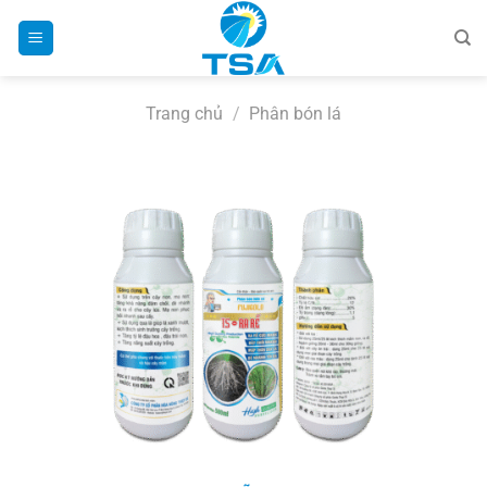
Bỏ
qua
nội
dung
Trang chủ
/
Phân bón lá