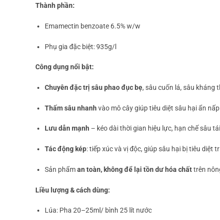
Thành phần:
Emamectin benzoate 6.5% w/w
Phụ gia đặc biệt: 935g/l
Công dụng nổi bật:
Chuyên đặc trị sâu phao đục bẹ
, sâu cuốn lá, sâu kháng 
Thấm sâu nhanh
vào mô cây giúp tiêu diệt sâu hại ẩn nấp
Lưu dẫn mạnh
– kéo dài thời gian hiệu lực, hạn chế sâu t
Tác động kép
: tiếp xúc và vị độc, giúp sâu hại bị tiêu diệt
Sản phẩm
an toàn, không để lại tồn dư hóa chất
trên nôn
Liều lượng & cách dùng:
Lúa: Pha 20–25ml/ bình 25 lít nước