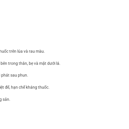
thuốc trên lúa và rau màu.
 bên trong thân, bẹ và mặt dưới lá.
ái phát sau phun.
 triệt để, hạn chế kháng thuốc.
g sản.