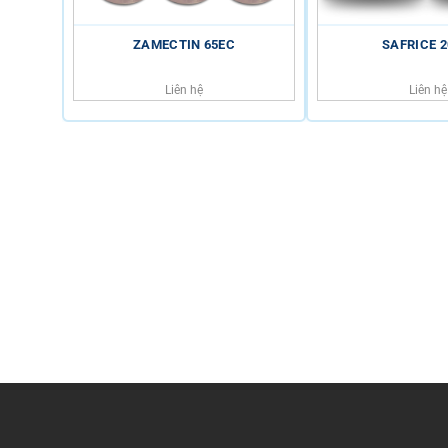
ZAMECTIN 65EC
SAFRICE 
Liên hệ
Liên hệ
HỖ TRỢ KHÁCH HÀNG
HOTLINE
0816.529.529