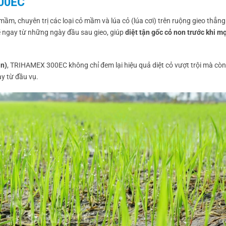
300EC
 mầm, chuyên trị các loại cỏ mầm và lúa cỏ (lúa cơi) trên ruộng gieo thẳng
ngay từ những ngày đầu sau gieo, giúp
diệt tận gốc cỏ non trước khi m
àn)
, TRIHAMEX 300EC không chỉ đem lại hiệu quả diệt cỏ vượt trội mà còn
ay từ đầu vụ.