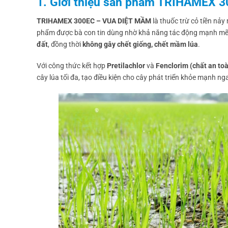
1. Giới thiệu sản phẩm TRIHAMEX 
TRIHAMEX 300EC – VUA DIỆT MẦM
là thuốc trừ cỏ tiền nảy
phẩm được bà con tin dùng nhờ khả năng tác động mạnh mẽ 
đất
, đồng thời
không gây chết giống, chết mầm lúa
.
Với công thức kết hợp
Pretilachlor
và
Fenclorim (chất an to
cây lúa tối đa, tạo điều kiện cho cây phát triển khỏe mạnh ng