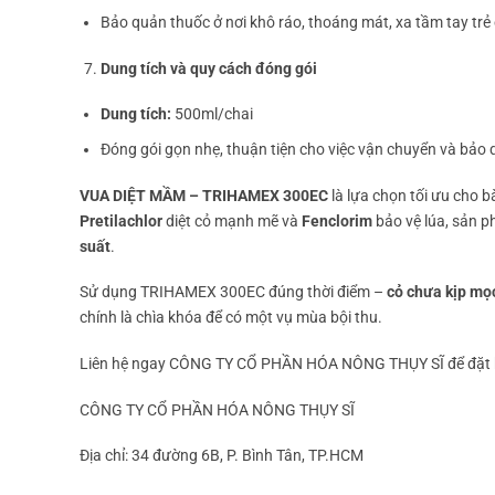
Bảo quản thuốc ở nơi khô ráo, thoáng mát, xa tầm tay trẻ
Dung tích và quy cách đóng gói
Dung tích:
500ml/chai
Đóng gói gọn nhẹ, thuận tiện cho việc vận chuyển và bảo 
VUA DIỆT MẦM – TRIHAMEX 300EC
là lựa chọn tối ưu cho 
Pretilachlor
diệt cỏ mạnh mẽ và
Fenclorim
bảo vệ lúa, sản 
suất
.
Sử dụng TRIHAMEX 300EC đúng thời điểm –
cỏ chưa kịp mọ
chính là chìa khóa để có một vụ mùa bội thu.
Liên hệ ngay CÔNG TY CỔ PHẦN HÓA NÔNG THỤY SĨ để đặt h
CÔNG TY CỔ PHẦN HÓA NÔNG THỤY SĨ
Địa chỉ: 34 đường 6B, P. Bình Tân, TP.HCM