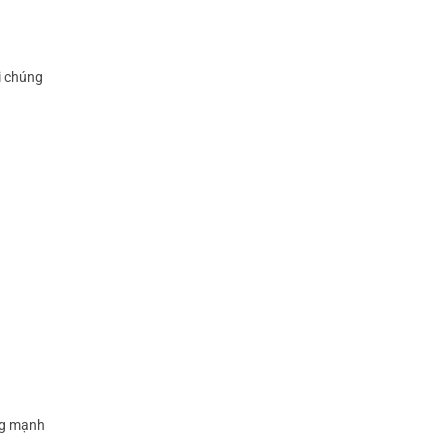
i chúng
ởng mạnh