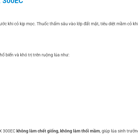
X 300EC
trước khi cỏ kịp mọc. Thuốc thấm sâu vào lớp đất mặt, tiêu diệt mầm cỏ kh
 biến và khó trị trên ruộng lúa như:
EX 300EC
không làm chết giống, không làm thối mầm
, giúp lúa sinh trư