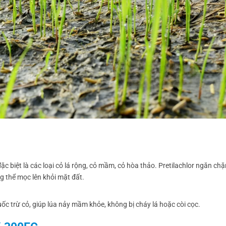
ặc biệt là các loại cỏ lá rộng, cỏ mầm, cỏ hòa thảo. Pretilachlor ngăn ch
ng thể mọc lên khỏi mặt đất.
uốc trừ cỏ, giúp lúa nảy mầm khỏe, không bị cháy lá hoặc còi cọc.