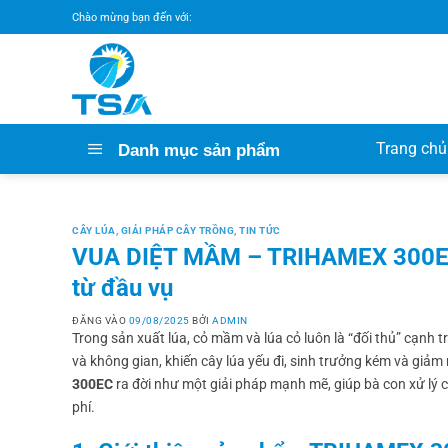
Bỏ
Chào mừng bạn đến với:
qua
nội
dung
Trang chủ
Danh mục sản phẩm
CÂY LÚA
,
GIẢI PHÁP CÂY TRỒNG
,
TIN TỨC
VUA DIỆT MẦM – TRIHAMEX 300EC: 
từ đầu vụ
ĐĂNG VÀO
09/08/2025
BỞI
ADMIN
Trong sản xuất lúa, cỏ mầm và lúa cỏ luôn là “đối thủ” cạnh 
và không gian, khiến cây lúa yếu đi, sinh trưởng kém và giảm
300EC
ra đời như một giải pháp mạnh mẽ, giúp bà con xử lý cỏ
phí.