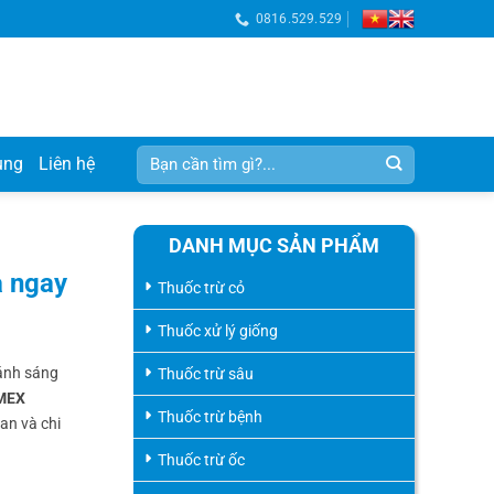
0816.529.529
Tìm
ụng
Liên hệ
kiếm:
DANH MỤC SẢN PHẨM
a ngay
Thuốc trừ cỏ
Thuốc xử lý giống
 ánh sáng
Thuốc trừ sâu
MEX
Thuốc trừ bệnh
an và chi
Thuốc trừ ốc