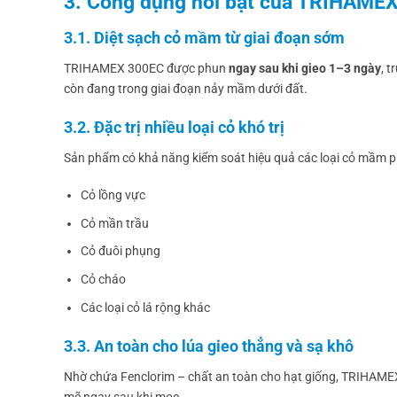
3. Công dụng nổi bật của TRIHAME
3.1. Diệt sạch cỏ mầm từ giai đoạn sớm
TRIHAMEX 300EC được phun
ngay sau khi gieo 1–3 ngày
, 
còn đang trong giai đoạn nảy mầm dưới đất.
3.2. Đặc trị nhiều loại cỏ khó trị
Sản phẩm có khả năng kiểm soát hiệu quả các loại cỏ mầm phổ
Cỏ lồng vực
Cỏ mần trầu
Cỏ đuôi phụng
Cỏ cháo
Các loại cỏ lá rộng khác
3.3. An toàn cho lúa gieo thẳng và sạ khô
Nhờ chứa Fenclorim – chất an toàn cho hạt giống, TRIHAM