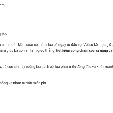
 em.
quản.
bà con muốn kiểm soát cỏ mầm, lúa cỏ ngay từ đầu vụ. Với sự kết hợp giữ
phẩm giúp bà con
an tâm gieo thẳng, tiết kiệm công chăm sóc và nâng c
c
, bà con sẽ thấy ruộng lúa sạch cỏ, lúa phát triển đồng đều và khỏe mạn
àng và nhận tư vấn miễn phí.