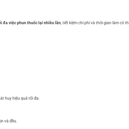
i đa việc phun thuốc lại nhiều lần
, tiết kiệm chi phí và thời gian làm cỏ t
t huy hiệu quả tối đa.
ịn và đều.