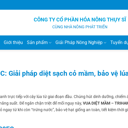
CÔNG TY CỔ PHẦN HÓA NÔNG THỤY SĨ
CÙNG NHÀ NÔNG PHÁT TRIỂN
Giới thiệu
Sản phẩm
Giải Pháp Nông Nghiệp
Tuyển d
Giải pháp diệt sạch cỏ mầm, bảo vệ lú
tranh trực tiếp với cây lúa từ giai đoạn đầu. Chúng hút dinh dưỡng, chiếm
 năng suất. Để ngăn chặn triệt để mối nguy này,
VUA DIỆT MẦM – TRIHA
 ngay từ khi còn “trứng nước”, bảo vệ hạt giống an toàn, tiết kiệm thời gi