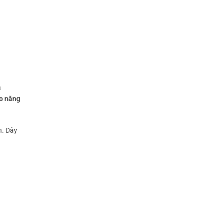
a
ao năng
h. Đây