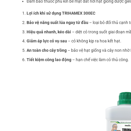
Đảm bảo thuốc phủ kín bề mặt đất nơi hạt giống được gie
Lợi ích khi sử dụng TRIHAMEX 300EC
Bảo vệ năng suất lúa ngay từ đầu
– loại bỏ đối thủ cạnh 
Hiệu quả nhanh, kéo dài
– diệt cỏ trong suốt giai đoạn m
Giảm áp lực cỏ vụ sau
– cỏ không kịp ra hoa kết hạt.
An toàn cho cây trồng
– bảo vệ hạt giống và cây non nhờ 
Tiết kiệm công lao động
– hạn chế việc làm cỏ thủ công.