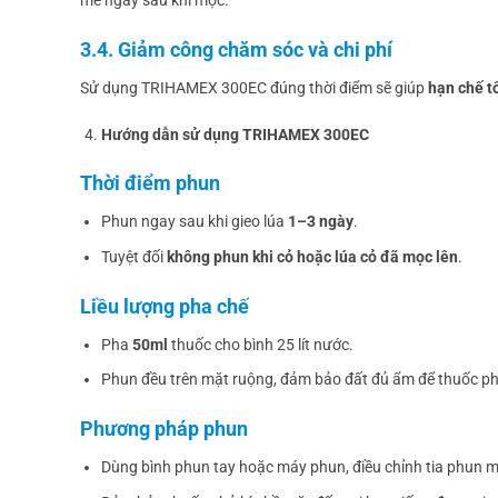
mẽ ngay sau khi mọc.
3.4. Giảm công chăm sóc và chi phí
Sử dụng TRIHAMEX 300EC đúng thời điểm sẽ giúp
hạn chế tố
Hướng dẫn sử dụng TRIHAMEX 300EC
Thời điểm phun
Phun ngay sau khi gieo lúa
1–3 ngày
.
Tuyệt đối
không phun khi cỏ hoặc lúa cỏ đã mọc lên
.
Liều lượng pha chế
Pha
50ml
thuốc cho bình 25 lít nước.
Phun đều trên mặt ruộng, đảm bảo đất đủ ẩm để thuốc phá
Phương pháp phun
Dùng bình phun tay hoặc máy phun, điều chỉnh tia phun m