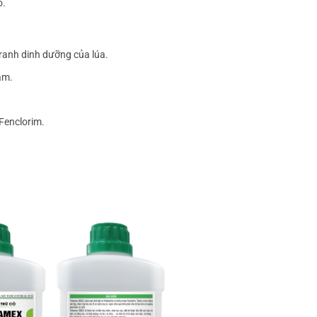
o.
tranh dinh dưỡng của lúa.
ầm.
Fenclorim.