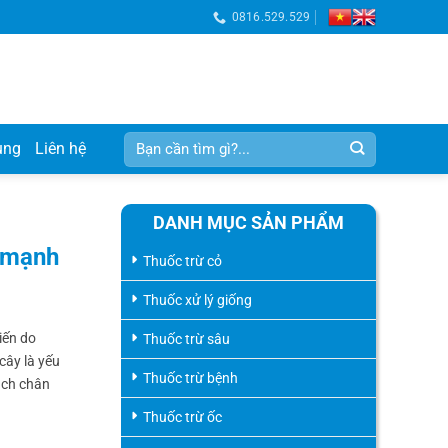
0816.529.529
Tìm
ụng
Liên hệ
kiếm:
DANH MỤC SẢN PHẨM
e mạnh
Thuốc trừ cỏ
Thuốc xử lý giống
iến do
Thuốc trừ sâu
cây là yếu
Thuốc trừ bệnh
ạch chân
Thuốc trừ ốc