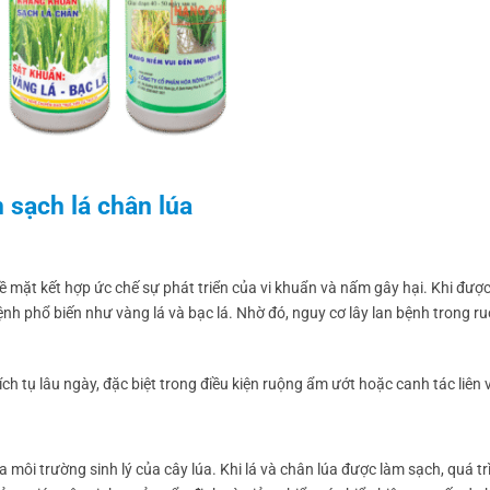
 sạch lá chân lúa
 mặt kết hợp ức chế sự phát triển của vi khuẩn và nấm gây hại. Khi được
nh phổ biến như vàng lá và bạc lá. Nhờ đó, nguy cơ lây lan bệnh trong r
ích tụ lâu ngày, đặc biệt trong điều kiện ruộng ẩm ướt hoặc canh tác liên 
ôi trường sinh lý của cây lúa. Khi lá và chân lúa được làm sạch, quá t