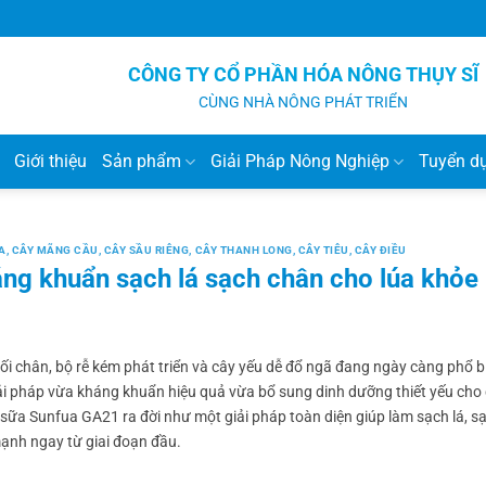
CÔNG TY CỔ PHẦN HÓA NÔNG THỤY SĨ
CÙNG NHÀ NÔNG PHÁT TRIỂN
Giới thiệu
Sản phẩm
Giải Pháp Nông Nghiệp
Tuyển d
A
,
CÂY MÃNG CẦU
,
CÂY SẦU RIÊNG
,
CÂY THANH LONG
,
CÂY TIÊU
,
CÂY ĐIỀU
áng khuẩn sạch lá sạch chân cho lúa khỏ
thối chân, bộ rễ kém phát triển và cây yếu dễ đổ ngã đang ngày càng phổ b
giải pháp vừa kháng khuẩn hiệu quả vừa bổ sung dinh dưỡng thiết yếu cho 
 sữa Sunfua GA21 ra đời như một giải pháp toàn diện giúp làm sạch lá, s
mạnh ngay từ giai đoạn đầu.