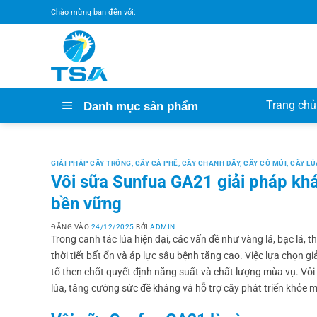
Bỏ
Chào mừng bạn đến với:
qua
nội
dung
Trang chủ
Danh mục sản phẩm
GIẢI PHÁP CÂY TRỒNG
,
CÂY CÀ PHÊ
,
CÂY CHANH DÂY
,
CÂY CÓ MÚI
,
CÂY LÚ
Vôi sữa Sunfua GA21 giải pháp kh
bền vững
ĐĂNG VÀO
24/12/2025
BỞI
ADMIN
Trong canh tác lúa hiện đại, các vấn đề như vàng lá, bạc lá, 
thời tiết bất ổn và áp lực sâu bệnh tăng cao. Việc lựa chọn 
tố then chốt quyết định năng suất và chất lượng mùa vụ. Vôi
lúa, tăng cường sức đề kháng và hỗ trợ cây phát triển khỏe 