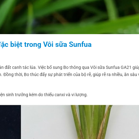
đặc biệt trong Vôi sữa Sunfua
chân đất canh tác lúa. Việc bổ sung Bo thông qua Vôi sữa Sunfua GA21 giú
 Đồng thời, Bo thúc đẩy sự phát triển của bộ rễ, giúp rễ ra nhiều, ăn sâu
ện sinh trưởng kém do thiếu canxi và vi lượng.