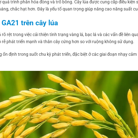
 quá trình phân hóa đòng và trổ bông. Cây lúa được cung cấp điều kiện s
sáng, chắc hạt hơn. Đây là yếu tố quan trọng giúp nâng cao năng suất cu
 GA21 trên cây lúa
 rệt trong việc cải thiện tình trạng vàng lá, bạc lá và các vấn đề liên q
ộ rễ phát triển mạnh và thân cây cứng hơn so với ruộng không sử dụng.
ng ổn định trong suốt chu kỳ phát triển, đặc biệt ở các giai đoạn nhạy cả