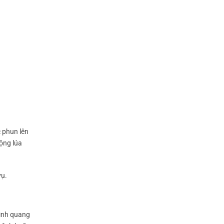
 phun lên
uộng lúa
vụ.
rình quang