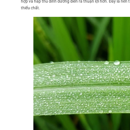
hợp và hấp thu dinh dưỡng diễn ra thuận lợi hơn. Đây là nền 
thiếu chất.