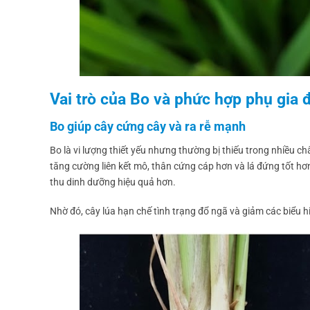
Vai trò của Bo và phức hợp phụ gia 
Bo giúp cây cứng cây và ra rễ mạnh
Bo là vi lượng thiết yếu nhưng thường bị thiếu trong nhiều 
tăng cường liên kết mô, thân cứng cáp hơn và lá đứng tốt hơn.
thu dinh dưỡng hiệu quả hơn.
Nhờ đó, cây lúa hạn chế tình trạng đổ ngã và giảm các biểu hi