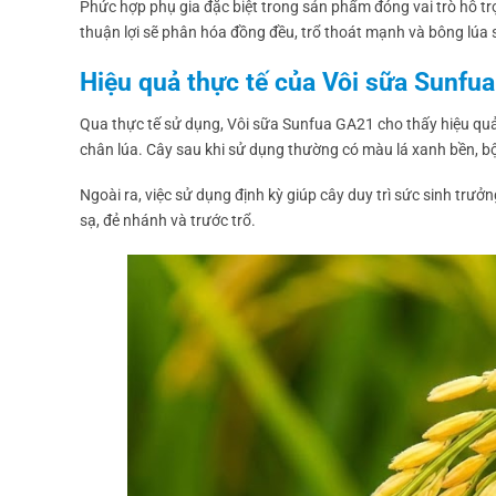
Phức hợp phụ gia đặc biệt trong sản phẩm đóng vai trò hỗ trợ
thuận lợi sẽ phân hóa đồng đều, trổ thoát mạnh và bông lúa 
Hiệu quả thực tế của Vôi sữa Sunfua
Qua thực tế sử dụng, Vôi sữa Sunfua GA21 cho thấy hiệu quả rõ
chân lúa. Cây sau khi sử dụng thường có màu lá xanh bền, b
Ngoài ra, việc sử dụng định kỳ giúp cây duy trì sức sinh trưở
sạ, đẻ nhánh và trước trổ.