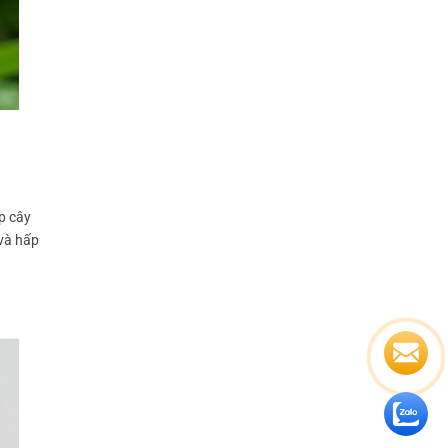
p cây
 và hấp