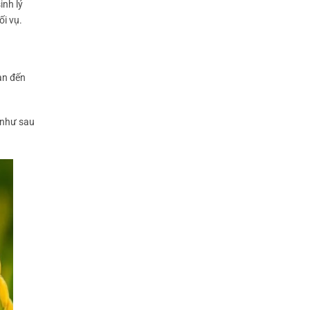
inh lý
ối vụ.
uan đến
m như sau